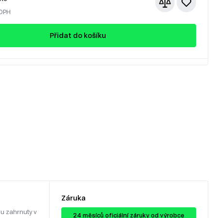
 DPH
Přidat do košíku
Záruka
u zahrnuty v
24 ​​​​měsíců oficiální záruky od výrobce