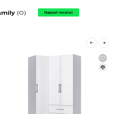
amily
(0)
Napsat recenzi
lu nábytku pro váš domov, včetně:
rozšířenějších materiálů v nábytkářském
řísek pod vysokým tlakem s přidáním
e základním materiálem pro výrobu