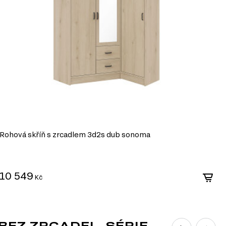
Rohová skříň s zrcadlem 3d2s dub sonoma
R
10 549
1
Kč
BEZ ZRCADEL, SÉRIE