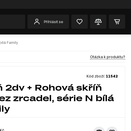
Přihlásit se
bílá Family
Otázka k produktu?
Kód zboží:
11542
ň 2dv + Rohová skříň
ez zrcadel, série N bílá
ly
Kč