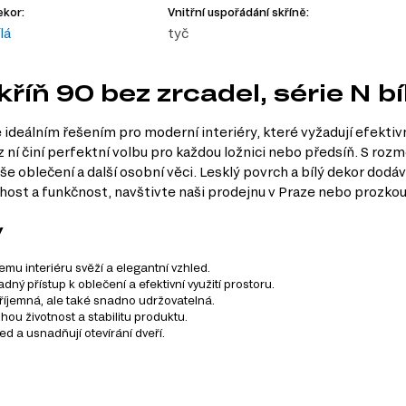
kor:
Vnitřní uspořádání skříně:
lá
tyč
kříň 90 bez zrcadel, série N bí
e ideálním řešením pro moderní interiéry, které vyžadují efektivn
ní činí perfektní volbu pro každou ložnici nebo předsíň. S rozm
 oblečení a další osobní věci. Lesklý povrch a bílý dekor dodáv
host a funkčnost, navštivte naši prodejnu v Praze nebo prozko
y
mu interiéru svěží a elegantní vzhled.
ný přístup k oblečení a efektivní využití prostoru.
říjemná, ale také snadno udržovatelná.
hou životnost a stabilitu produktu.
ed a usnadňují otevírání dveří.