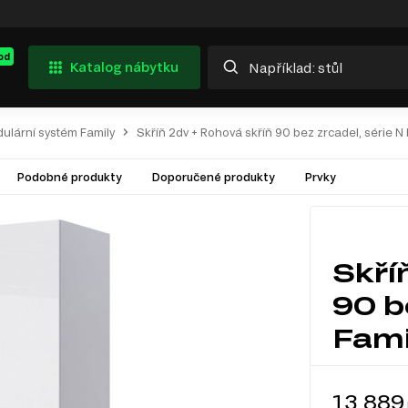
od
Katalog nábytku
ulární systém Family
Skříň 2dv + Rohová skříň 90 bez zrcadel, série N 
Podobné produkty
Doporučené produkty
Prvky
Skří
90 b
Fami
13 889