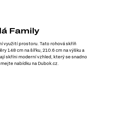
lá Family
í využití prostoru. Tato rohová skříň
ěry 148 cm na šířku, 210.6 cm na výšku a
ají skříni moderní vzhled, který se snadno
umejte nabídku na Dubok.cz.