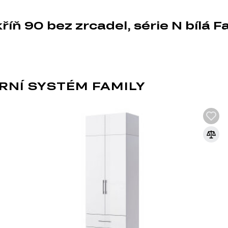
54.60 cm
cm x 58.00 cm
říň 90 bez zrcadel, série N bílá F
 zahrnuje celkem 92 produktů. Tento systém nabízí širokou šká
RNÍ SYSTÉM FAMILY
DŘEVOTŘÍSKA
DTD (dřevotřísková deska) je jedním z nej
průmyslu. Vyrábí se lisováním dřevních t
syntetických pryskyřic jako pojiva. DTD j