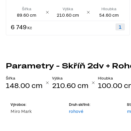
Šířka
Výška
Hloubka
89.60 cm
210.60 cm
54.60 cm
6 749
Kč
Parametry - Skříň 2dv + Roho
Šířka
Výška
Hloubka
148.00 cm
210.60 cm
100.00 c
Výrobce:
Druh skříně:
St
Miro Mark
rohové
m