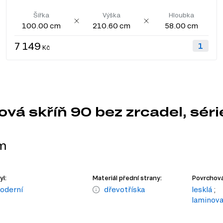
Šířka
Výška
Hloubka
100.00 cm
210.60 cm
58.00 cm
7 149
Kč
vá skříň 90 bez zrcadel, séri
m
yl:
Materiál přední strany:
Povrchová
oderní
dřevotříska
lesklá
;
laminov