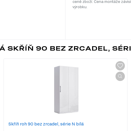
ceně zboží. Cena montáže závisí
výrobku.
 SKŘÍŇ 90 BEZ ZRCADEL, SÉRI
Skříň roh 90 bez zrcadel, série N bílá