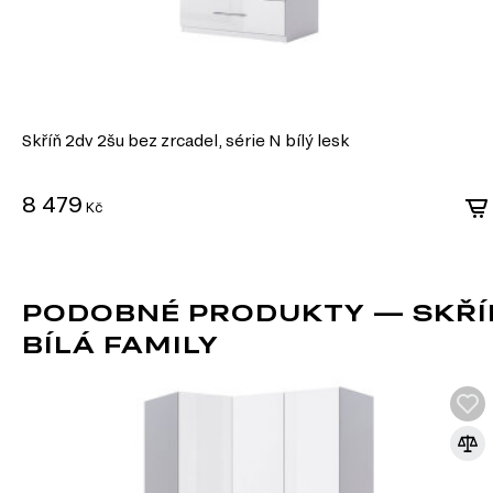
Skříň 2dv 2šu bez zrcadel, série N bílý lesk
8 479
Kč
PODOBNÉ PRODUKTY — SKŘÍŇ 
BÍLÁ FAMILY