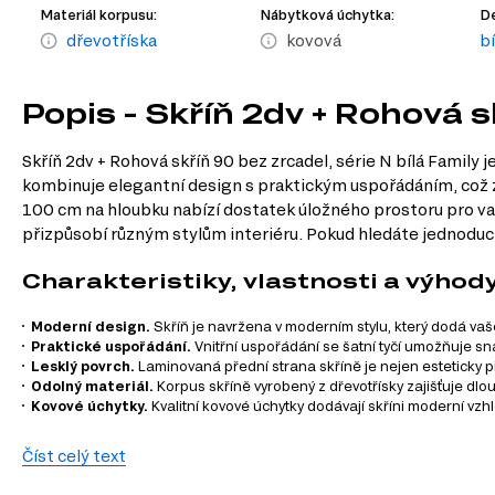
Materiál korpusu:
Nábytková úchytka:
De
dřevotříska
kovová
bí
Popis - Skříň 2dv + Rohová s
Skříň 2dv + Rohová skříň 90 bez zrcadel, série N bílá Family j
kombinuje elegantní design s praktickým uspořádáním, což z 
100 cm na hloubku nabízí dostatek úložného prostoru pro vaše
přizpůsobí různým stylům interiéru. Pokud hledáte jednoduc
Charakteristiky, vlastnosti a výhod
Moderní design.
Skříň je navržena v moderním stylu, který dodá vaše
Praktické uspořádání.
Vnitřní uspořádání se šatní tyčí umožňuje snad
Lesklý povrch.
Laminovaná přední strana skříně je nejen esteticky p
Odolný materiál.
Korpus skříně vyrobený z dřevotřísky zajišťuje dlou
Kovové úchytky.
Kvalitní kovové úchytky dodávají skříni moderní vzhl
Informace o sestavě
Číst celý text