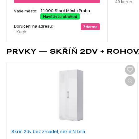
49 korun.
11000 Staré Město Praha
Vaše město:
Navštivte obchod
Doručení na adresu:
Zdarma
- Kurýr
PRVKY — SKŘÍŇ 2DV + ROHOVÁ
Skříň 2dv bez zrcadel, série N bílá