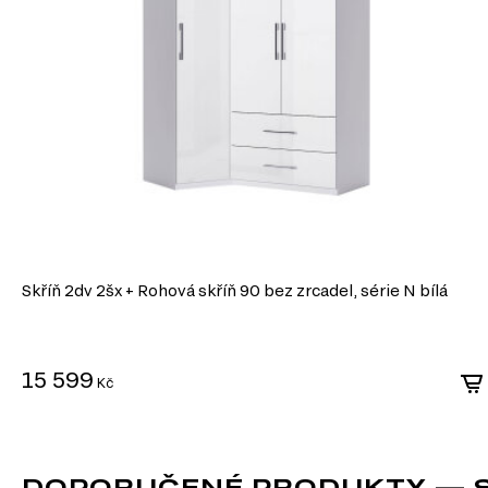
Skříň 2dv 2šx + Rohová skříň 90 bez zrcadel, série N bílá
15 599
Kč
DOPORUČENÉ PRODUKTY — SK