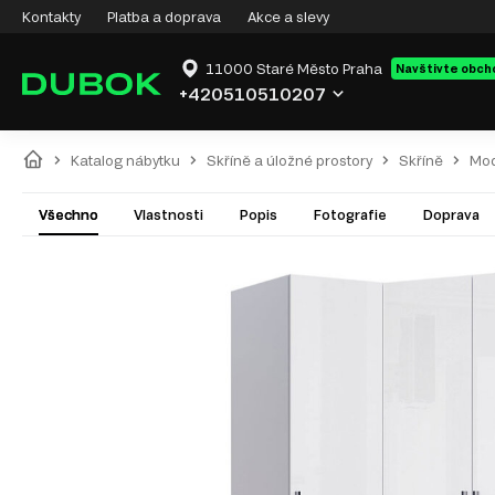
Kontakty
Platba a doprava
Akce a slevy
11000 Staré Město Praha
Navštivte obch
+420510510207
Katalog nábytku
Skříně a úložné prostory
Skříně
Mod
Všechno
Vlastnosti
Popis
Fotografie
Doprava