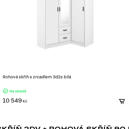
Rohová skříň s zrcadlem 3d2s bílá
Na skladě
10 549
Kč
ŘÍŇ 2DV + ROHOVÁ SKŘÍŇ 90 