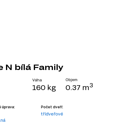
e N bílá Family
Objem
Váha
3
160 kg
0.37 m
 úprava:
Počet dveří:
třídveřové
aná