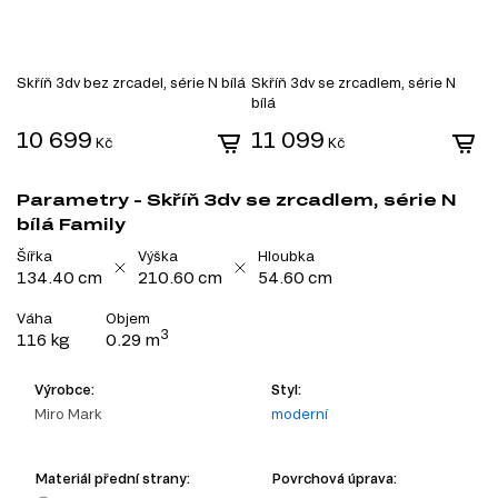
Skříň 3dv bez zrcadel, série N bílá
Skříň 3dv se zrcadlem, série N
bílá
10 699
11 099
Kč
Kč
Parametry - Skříň 3dv se zrcadlem, série N
bílá Family
Šířka
Výška
Hloubka
134.40 cm
210.60 cm
54.60 cm
Váha
Objem
3
116 kg
0.29 m
Výrobce:
Styl:
Miro Mark
moderní
Materiál přední strany:
Povrchová úprava: