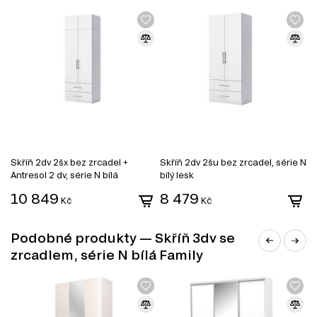
TV stolky
Komody
Konferenční stolky
Jednolůžkové postele
Manželské postele
Toaletní stolky do ložnice
Šatní skříně
Noční stolky
Nástěnné police a skříňky
Zrcadla
Kancelářské stoly
Skříň 2dv 2šx bez zrcadel +
Skříň 2dv 2šu bez zrcadel, série N
S
Antresol 2 dv, série N bílá
bílý lesk
b
10 849
8 479
1
Kč
Kč
Podobné produkty — Skříň 3dv se
zrcadlem, série N bílá Family