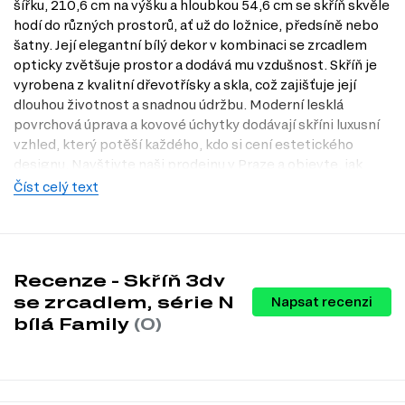
šířku, 210,6 cm na výšku a hloubkou 54,6 cm se skříň skvěle
hodí do různých prostorů, ať už do ložnice, předsíně nebo
šatny. Její elegantní bílý dekor v kombinaci se zrcadlem
opticky zvětšuje prostor a dodává mu vzdušnost. Skříň je
vyrobena z kvalitní dřevotřísky a skla, což zajišťuje její
dlouhou životnost a snadnou údržbu. Moderní lesklá
povrchová úprava a kovové úchytky dodávají skříni luxusní
vzhled, který potěší každého, kdo si cení estetického
designu. Navštivte naši prodejnu v Praze a objevte, jak
může tato skříň obohatit váš domov.
Číst celý text
Dostupné modifikace produktu
Skříň 3dv se zrcadlem je dostupná ve dvou dekorativních
variantách:
Recenze - Skříň 3dv
Bílá
se zrcadlem, série N
Napsat recenzi
Bílá se zrcadlem
bílá Family
(0)
Charakteristiky, vlastnosti a výhody
Moderní design.
Skříň se zrcadlem přináší do vašeho interiéru
elegantní a současný vzhled, který se snadno kombinuje s různými
styly zařizování.