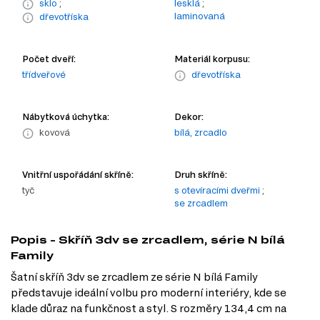
sklo
;
lesklá
;
laminovaná
dřevotříska
Počet dveří:
Materiál korpusu:
třídveřové
dřevotříska
Nábytková úchytka:
Dekor:
kovová
bílá, zrcadlo
Vnitřní uspořádání skříně:
Druh skříně:
tyč
s otevíracími dveřmi
;
se zrcadlem
Popis - Skříň 3dv se zrcadlem, série N bílá
Family
Šatní skříň 3dv se zrcadlem ze série N bílá Family
představuje ideální volbu pro moderní interiéry, kde se
klade důraz na funkčnost a styl. S rozměry 134,4 cm na