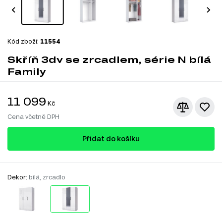
Kód zboží:
11554
Skříň 3dv se zrcadlem, série N bílá
Family
11 099
Kč
Cena včetně DPH
Přidat do košíku
Dekor:
bílá, zrcadlo