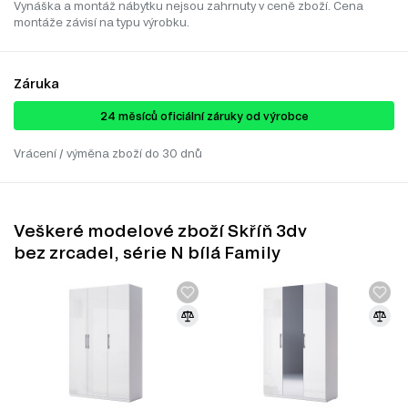
Vynáška a montáž nábytku nejsou zahrnuty v ceně zboží. Cena
montáže závisí na typu výrobku.
Záruka
24 ​​​​měsíců oficiální záruky od výrobce
Vrácení / výměna zboží do 30 dnů
Veškeré modelové zboží Skříň 3dv
bez zrcadel, série N bílá Family