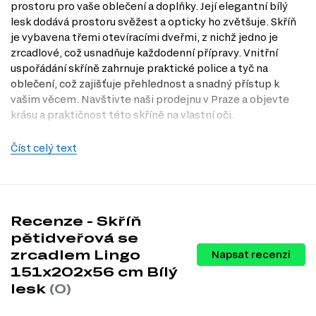
prostoru pro vaše oblečení a doplňky. Její elegantní bílý
lesk dodává prostoru svěžest a opticky ho zvětšuje. Skříň
je vybavena třemi otevíracími dveřmi, z nichž jedno je
zrcadlové, což usnadňuje každodenní přípravy. Vnitřní
uspořádání skříně zahrnuje praktické police a tyč na
oblečení, což zajišťuje přehlednost a snadný přístup k
vašim věcem. Navštivte naši prodejnu v Praze a objevte
krásu a praktičnost této skříně na vlastní oči.
Charakteristiky, vlastnosti a výhody
Číst celý text
Moderní design.
Skříň v bílém lesku se hodí do jakéhokoli
moderního interiéru, dodává mu eleganci a styl.
Praktické zrcadlo.
Zrcadlové dveře umožňují rychlou kontrolu
vzhledu a opticky zvětšují prostor.
Prostorné uspořádání.
S policemi a tyčí na oblečení poskytuje
Recenze - Skříň
dostatek místa pro organizaci oblečení a doplňků.
pětidveřová se
Kvalitní materiály.
Vyrobena z MDF a dřevotřísky, což zajišťuje
zrcadlem Lingo
odolnost a dlouhou životnost skříně.
Napsat recenzi
Snadná údržba.
Lesklý povrch je snadno čistitelný a udržuje si svůj
151x202x56 cm Bílý
vzhled po dlouhou dobu.
lesk
(0)
Informace o sérii nábytku