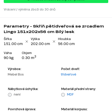
Vrácení / výměna zboží do 30 dnů
Parametry - Skříň pětidveřová se zrcadlem
Lingo 151x202x56 cm Bílý lesk
Šířka
Výška
Hloubka
151.00 cm
202.00 cm
56.00 cm
Váha
Objem
3
90 kg
0.30 m
Výrobce:
Počet dveří:
Mebel Bos
třídveřové
Nábytková úchytka:
Materiál přední strany:
není
MDF
Povrchová úprava:
Materiál korpusu: