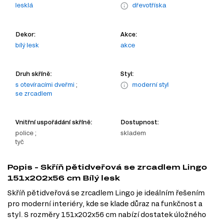
lesklá
dřevotříska
Dekor:
Akce:
bílý lesk
akce
Druh skříně:
Styl:
s otevíracími dveřmi
;
moderní styl
se zrcadlem
Vnitřní uspořádání skříně:
Dostupnost:
police ;
skladem
tyč
Popis - Skříň pětidveřová se zrcadlem Lingo
151x202x56 cm Bílý lesk
Skříň pětidveřová se zrcadlem Lingo je ideálním řešením
pro moderní interiéry, kde se klade důraz na funkčnost a
styl. S rozměry 151x202x56 cm nabízí dostatek úložného