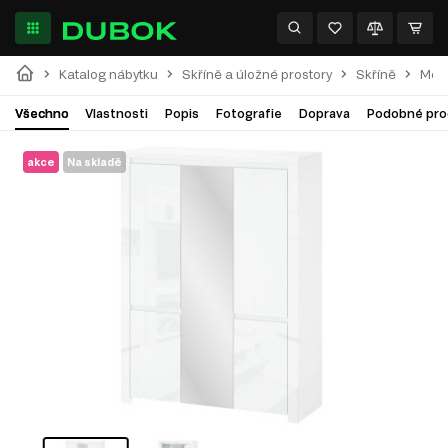
Katalog nábytku
Skříně a úložné prostory
Skříně
Modu
Všechno
Vlastnosti
Popis
Fotografie
Doprava
Podobné pro
akce
Na skladě