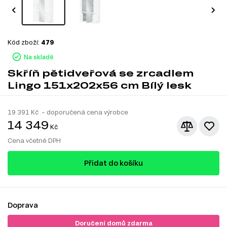
Kód zboží:
479
Na skladě
Skříň pětidveřová se zrcadlem
Lingo 151x202x56 cm Bílý lesk
19 391
Kč – doporučená cena výrobce
14 349
Kč
Cena včetně DPH
Přidat do košíku
Doprava
Doručení domů zdarma