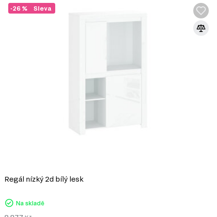
 jednoduchými tvary, což
-26 %
Sleva
cemi a styly, což vám umožní
ní prvky, které šetří místo a
 dřevo dodává nábytku na
ideální volbou.
 prvky nebo přírodními
 atmosféru.
py nebo umělecké obrazy,
 užijte si krásu
Regál nízký 2d bílý lesk
Na skladě