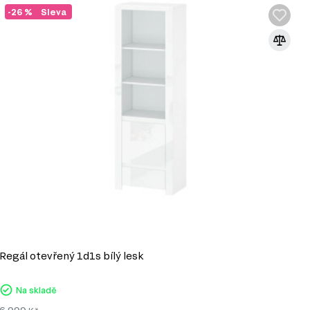
-26 %
Sleva
Regál otevřený 1d1s bílý lesk
O
Na skladě