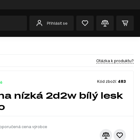
Přihlásit se
Otázka k produktu?
Kód zboží:
483
dě
ína nízká 2d2w bílý lesk
o
oporučená cena výrobce