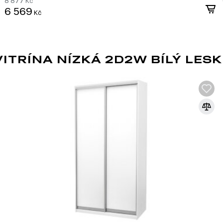
8 877
Kč
6 569
Kč
TRÍNA NÍZKÁ 2D2W BÍLÝ LESK