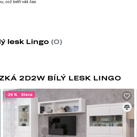
, což šetří váš čas.
je 20 produktů. Tento systém nabízí široký výběr nábytku, kte
lý lesk Lingo
(0)
ÍZKÁ 2D2W BÍLÝ LESK LINGO
-26 %
Sleva
MDF
MDF je jedním z nejoblíbenějších materiá
dřevěných vláken lisováním pod vysokým t
pryskyřic. Díky svým vlastnostem se MDF
dvířek, dekorativních panelů a dalších int