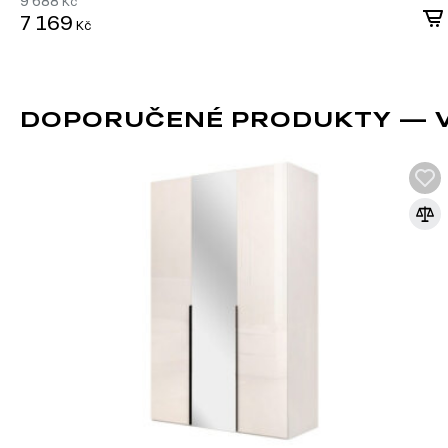
9 688
Kč
7 169
Kč
DOPORUČENÉ PRODUKTY — VI