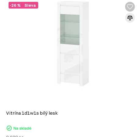
Minimalistický design. Moderní nábytek se vyznačuje čistými liniemi a
-26 %
Sleva
přispívá k elegantnímu a vzdušnému dojmu.
Univerzálnost. Moderní kousky snadno kombinujete s různými dekora
vytvořit harmonický interiér.
Funkčnost. Moderní nábytek často nabízí inovativní řešení a multifunkč
zvyšují komfort.
Trendy materiály. Využití kvalitních materiálů jako je sklo, kov nebo
odolnosti a stylovosti.
Pokud hledáte způsob, jak oživit svůj domov, moderní styl je 
Doporučujeme kombinovat moderní nábytek s industriálními
doplňky, což podtrhne jeho jedinečnost a vytvoří příjemnou
Nezapomeňte také na doplňky, jako jsou minimalistické lam
které dokonale doplní celkový dojem. Vybírejte s rozmyslem a
moderního designu ve vašem domově!
Vitrína 1d1w1s bílý lesk
Na skladě