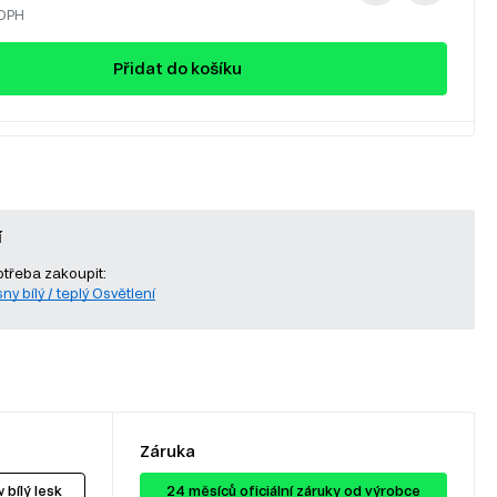
 DPH
Přidat do košíku
í
otřeba zakoupit:
ny bílý / teplý Osvětlení
Záruka
 bílý lesk
24 ​​​​měsíců oficiální záruky od výrobce