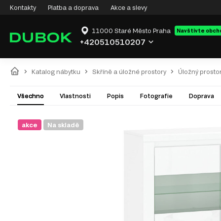
Kontakty
Platba a doprava
Akce a slevy
11000 Staré Město Praha
Navštivte obch
+420510510207
Katalog nábytku
Skříně a úložné prostory
Úložný prosto
Všechno
Vlastnosti
Popis
Fotografie
Doprava
akce
Na skladě