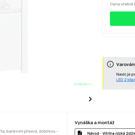
Cena včetně
Varován
Navíc je p
LED 2 klips
Vynáška a montáž
rta, bankovní převod, dobírkou –
Návod - Vitrína nízká 2d2w