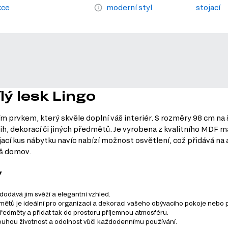
kce
moderní styl
stojací
lý lesk Lingo
m prvkem, který skvěle doplní váš interiér. S rozměry 98 cm na 
h, dekorací či jiných předmětů. Je vyrobena z kvalitního MDF m
ací kus nábytku navíc nabízí možnost osvětlení, což přidává na a
áš domov.
y
 dodává jim svěží a elegantní vzhled.
ětů je ideální pro organizaci a dekoraci vašeho obývacího pokoje nebo 
předměty a přidat tak do prostoru příjemnou atmosféru.
dlouhou životnost a odolnost vůči každodennímu používání.