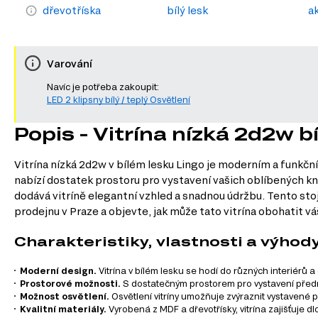
dřevotříska
bílý lesk
a
Varování
Navíc je potřeba zakoupit:
LED 2 klipsny bílý / teplý Osvětlení
Popis - Vitrína nízká 2d2w bí
Vitrína nízká 2d2w v bílém lesku Lingo je moderním a funkční
nabízí dostatek prostoru pro vystavení vašich oblíbených kni
dodává vitríně elegantní vzhled a snadnou údržbu. Tento stoj
prodejnu v Praze a objevte, jak může tato vitrína obohatit v
Charakteristiky, vlastnosti a výhod
Moderní design.
Vitrína v bílém lesku se hodí do různých interiérů a
Prostorové možnosti.
S dostatečným prostorem pro vystavení předm
Možnost osvětlení.
Osvětlení vitríny umožňuje zvýraznit vystavené 
Kvalitní materiály.
Vyrobená z MDF a dřevotřísky, vitrína zajišťuje 