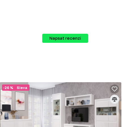
rý můžete kombinovat dle svých potřeb. K
Napsat recenzi
-26 %
Sleva
lů v nábytkářském průmyslu. Vyrábí se z
lakem a teplotou za přidání speciálních
 používá k výrobě korpusového nábytku,
eriérových prvků.