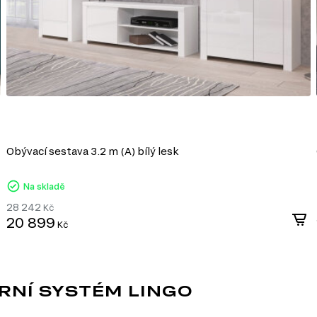
Vlastnosti MDF:
Pevnost a stabilita. MDF má vysokou hustotu, kt
deformacím.
Hladký povrch. Díky homogenní struktuře má mate
základ pro lakování, laminaci nebo nanášení de
Snadné zpracování. Materiál se dobře hodí pro ře
umožňuje realizaci originálních designových ře
Ekologičnost. Kvalitní desky MDF jsou vyráběny 
moderní ekologické standardy.
Obývací sestava 3.2 m (A) bílý lesk
MDF je univerzální materiál, který spojuje
činí ideální volbu pro výrobu nábytku v růz
Na skladě
28 242
Kč
20 899
Kč
časový vzhled, který
usky, které jsou nejen
hlavní výhody moderního
RNÍ SYSTÉM LINGO