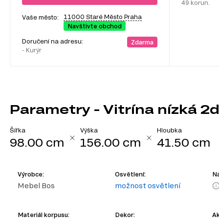
49 korun.
11000 Staré Město Praha
Vaše město:
Navštivte obchod
Doručení na adresu:
Zdarma
- Kurýr
Parametry - Vitrína nízká 2d
Šířka
Výška
Hloubka
98.00 cm
156.00 cm
41.50 cm
Výrobce:
Osvětlení:
Ná
Mebel Bos
možnost osvětlení
Materiál korpusu:
Dekor:
Ak