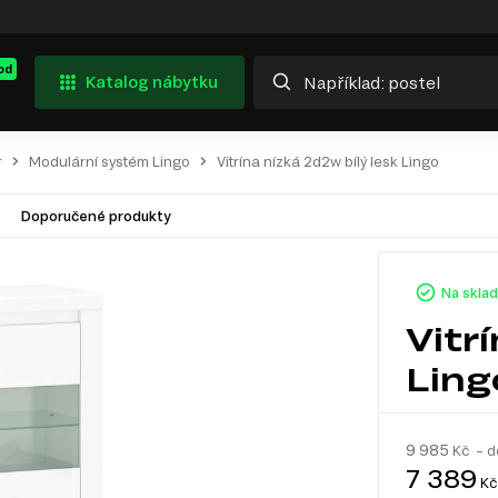
od
Katalog nábytku
r
Modulární systém Lingo
Vitrína nízká 2d2w bílý lesk Lingo
Doporučené produkty
Na skla
Vitr
Ling
9 985
Kč – d
7 389
Kč