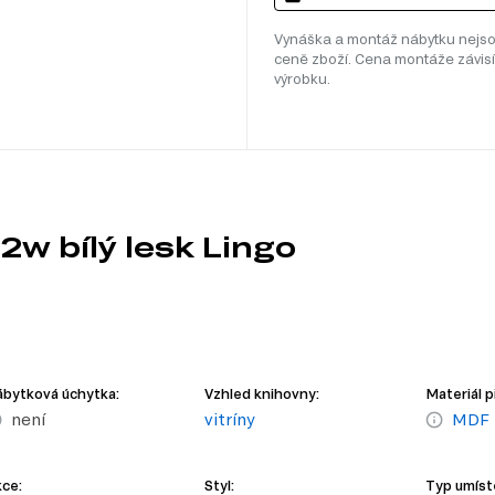
Vynáška a montáž nábytku nejso
ceně zboží. Cena montáže závisí
výrobku.
2w bílý lesk Lingo
bytková úchytka:
Vzhled knihovny:
Materiál p
není
vitríny
MDF
ce:
Styl:
Typ umíst