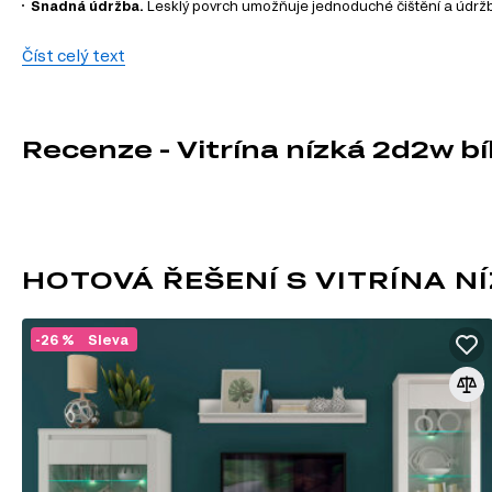
Snadná údržba.
Lesklý povrch umožňuje jednoduché čištění a údržbu
Informace o sérii nábytku
Číst celý text
Vitrína Lingo je součástí modulového systému, který zahrnu
dispozici jsou následující kategorie produktů:
Recenze - Vitrína nízká 2d2w bí
TV stolky
Komody
Konferenční stolky
Jídelní stoly
Manželské postele
Šatní skříň
HOTOVÁ ŘEŠENÍ S VITRÍNA N
Úložný prostor
Noční stolky
Nástěnné police a skříňky
Kancelářské stoly
-26 %
Sleva