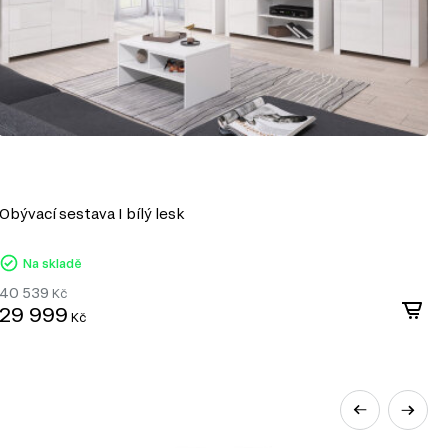
erá zajišťuje dobrou pevnost a odolnost proti
riál dokonale rovný povrch, což z něj činí ideální
korativních povrchů.
zání, frézování a vytváření složitých tvarů, což
šení.
s použitím bezpečných pryskyřic, které splňují
Obývací sestava I bílý lesk
 estetiku, pevnost a dostupnost, což z něj
ných stylech.
Na skladě
40 539
Kč
29 999
Kč