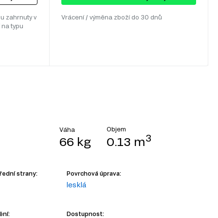
u zahrnuty v
Vrácení / výměna zboží do 30 dnů
 na typu
Objem
Váha
3
66 kg
0.13 m
řední strany:
Povrchová úprava:
lesklá
ění:
Dostupnost: