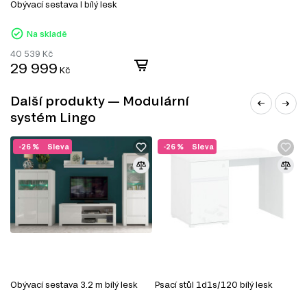
Obývací sestava I bílý lesk
Nástěnné police a skříňky
Kancelářské stoly
Na skladě
40 539
Kč
29 999
Kč
Další produkty — Modulární
systém Lingo
-26 %
Sleva
-26 %
Sleva
DŘEVOTŘÍSKA
DTD (dřevotřísková deska) je jedním z nejrozšířenějších
materiálů v nábytkářském průmyslu. Vyrábí se lisováním
Obývací sestava 3.2 m bílý lesk
Psací stůl 1d1s/120 bílý lesk
K
dřevních třísek pod vysokým tlakem s přidáním