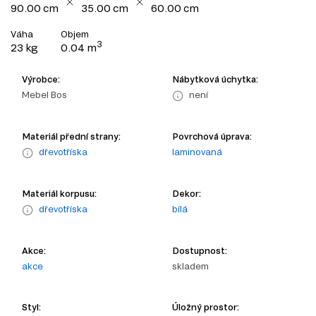
90.00 cm
35.00 cm
60.00 cm
Váha
Objem
3
23 kg
0.04 m
Výrobce:
Nábytková úchytka:
Mebel Bos
není
Materiál přední strany:
Povrchová úprava:
dřevotříska
laminovaná
Materiál korpusu:
Dekor:
dřevotříska
bílá
Akce:
Dostupnost:
akce
skladem
Styl:
Úložný prostor: