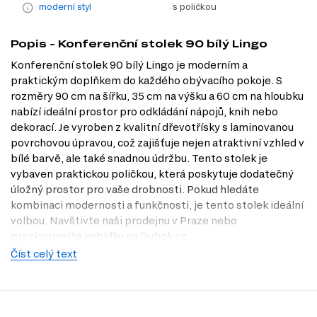
moderní styl
s poličkou
Popis - Konferenční stolek 90 bílý Lingo
Konferenční stolek 90 bílý Lingo je moderním a
praktickým doplňkem do každého obývacího pokoje. S
rozměry 90 cm na šířku, 35 cm na výšku a 60 cm na hloubku
nabízí ideální prostor pro odkládání nápojů, knih nebo
dekorací. Je vyroben z kvalitní dřevotřísky s laminovanou
povrchovou úpravou, což zajišťuje nejen atraktivní vzhled v
bílé barvě, ale také snadnou údržbu. Tento stolek je
vybaven praktickou poličkou, která poskytuje dodatečný
úložný prostor pro vaše drobnosti. Pokud hledáte
kombinaci modernosti a funkčnosti, je tento stolek ideální
volbou. Navštivte naši prodejnu v Praze nebo
prozkoumejte nabídku na Dubok.cz.
Číst celý text
Charakteristiky, vlastnosti a výhody
Moderní design.
Stolek v bílém dekoru se hodí do jakéhokoli
interiéru, od minimalistického po klasický styl.
Praktická polička.
Umožňuje efektivní využití prostoru a