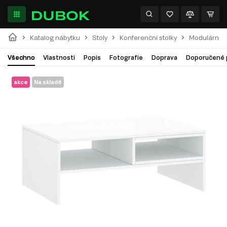
Katalog nábytku
Stoly
Konferenční stolky
Modulární s
Všechno
Vlastnosti
Popis
Fotografie
Doprava
Doporučené 
akce
Na skladě