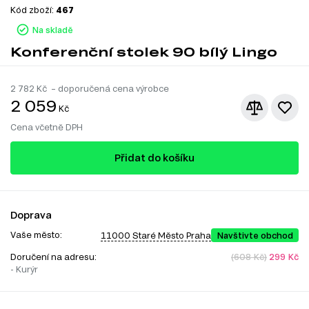
Kód zboží:
467
Na skladě
Konferenční stolek 90 bílý Lingo
2 782
Kč – doporučená cena výrobce
2 059
Kč
Cena včetně DPH
Přidat do košíku
Doprava
Vaše město:
11000 Staré Město Praha
Navštivte obchod
Doručení na adresu:
(608 Kč)
299 Kč
- Kurýr