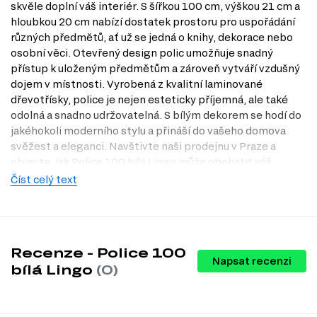
skvěle doplní váš interiér. S šířkou 100 cm, výškou 21 cm a
hloubkou 20 cm nabízí dostatek prostoru pro uspořádání
různých předmětů, ať už se jedná o knihy, dekorace nebo
osobní věci. Otevřený design polic umožňuje snadný
přístup k uloženým předmětům a zároveň vytváří vzdušný
dojem v místnosti. Vyrobená z kvalitní laminované
dřevotřísky, police je nejen esteticky příjemná, ale také
odolná a snadno udržovatelná. S bílým dekorem se hodí do
jakéhokoli moderního stylu a přináší do vašeho domova
svěžest a eleganci. Navštivte naši prodejnu v Praze a
objevte, jak Police 100 bílá Lingo může obohatit váš
prostor.
Číst celý text
Charakteristiky, vlastnosti a výhody
Moderní design.
Police v bílém dekoru skvěle zapadne do
každého moderního interiéru a dodá mu svěží vzhled.
Recenze - Police 100
Praktické rozměry.
S šířkou 100 cm a hloubkou 20 cm nabízí
Napsat recenzi
ideální prostor pro uspořádání různých předmětů bez zbytečného
bílá Lingo
(0)
zabírání místa.
Otevřený systém.
Otevřené police umožňují snadný přístup k
uloženým věcem a přispívají k vzdušnému dojmu v místnosti.
Kvalitní materiál.
Vyrobená z laminované dřevotřísky, police je