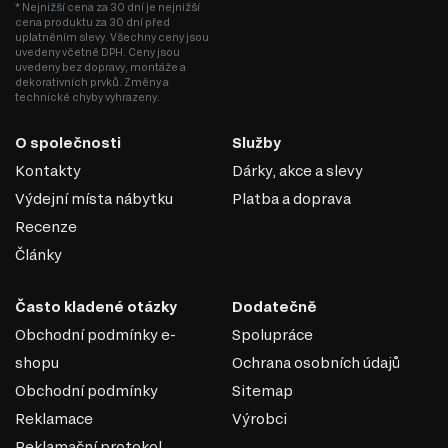
* Nejnižší cena za 30 dní je nejnižší
cena produktu za 30 dní před
uplatněním slevy. Všechny ceny jsou
uvedeny včetně DPH. Ceny jsou
uvedeny bez dopravy, montáže a
MODERNÍ STYL
dekorativních prvků. Změny a
technické chyby vyhrazeny.
Moderní styl nábytku přináší do vašeho interiéru svěží a
nadčasový vzhled, který okouzlí každého návštěvníka.
O společnosti
Služby
Tento filtr vám pomůže najít kousky, které jsou nejen
Kontakty
Dárky, akce a slevy
esteticky přitažlivé, ale také funkční a praktické. Zde jsou
Výdejní místa nábytku
Platba a doprava
hlavní výhody moderního stylu:
Recenze
Minimalistický design. Moderní nábytek se vyznačuje čistými liniemi
a jednoduchými tvary, což přispívá k elegantnímu a vzdušnému
Články
dojmu.
Univerzálnost. Moderní kousky snadno kombinujete s různými
dekoracemi a styly, což vám umožní vytvořit harmonický interiér.
Často kladené otázky
Dodatečně
Funkčnost. Moderní nábytek často nabízí inovativní řešení a
Obchodní podmínky e-
Spolupráce
multifunkční prvky, které šetří místo a zvyšují komfort.
Trendy materiály. Využití kvalitních materiálů jako je sklo, kov nebo
shopu
Ochrana osobních údajů
dřevo dodává nábytku na odolnosti a stylovosti.
Obchodní podmínky
Sitemap
Pokud hledáte způsob, jak oživit svůj domov, moderní styl
Reklamace
Výrobci
je ideální volbou. Doporučujeme kombinovat moderní
nábytek s industriálními prvky nebo přírodními doplňky,
Reklamační protokol