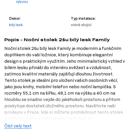
výsuvu
Dekor:
Typ instalace:
bílý lesk
volně stojící
Popis - Noční stolek 2šu bílý lesk Family
Noční stolek 2šu bílý lesk Family je moderním a funkčním
doplňkem do vaší ložnice, který kombinuje elegantní
design s praktickým využitím. Jeho minimalistický vzhled v
bílém lesku přináší do interiéru svěžest a vzdušnost,
zatímco kvalitní materiály zajišťují dlouhou životnost.
Tento stolek je ideální pro uložení vašich osobních věcí,
jako jsou knihy, mobilní telefon nebo noční lampička. S
rozměry 55,1 cm na šířku, 48,1 cm na výšku a 40 cm na
hloubku se snadno vejde do jakéhokoli prostoru a přitom
poskytuje dostatek úložného prostoru. Navštivte naši
prodejnu v Praze, kde si můžete prohlédnout tento stolek
a další produkty z naší nabídky na Dubok.cz.
Číst celý text
Charakteristiky, vlastnosti a výhody