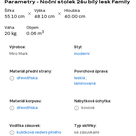
Parametry - Noční stolek 2šu bílý lesk Family
Šířka
Výška
Hloubka
55.10 cm
48.10 cm
40.00 cm
Váha
Objem
3
20 kg
0.06 m
Výrobce:
Styl:
Miro Mark
moderní
Materiál přední strany:
Povrchová úprava:
dřevotříska
lesklá
;
laminovaná
Materiál korpusu:
Nábytková úchytka:
dřevotříska
kovová
Vodítka zásuvek:
Typ skříňky:
kuličková vedení plného
se zásuvkami