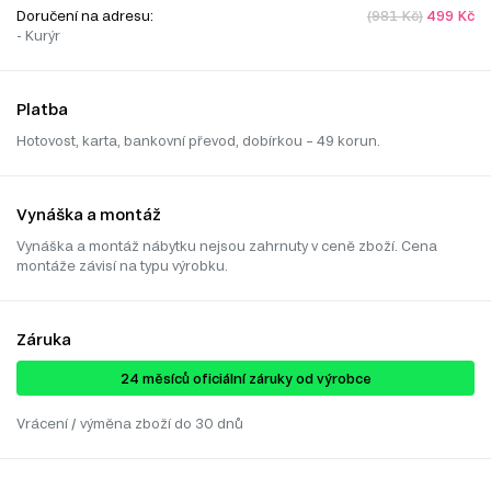
Doručení na adresu:
(981 Kč)
499 Kč
- Kurýr
Platba
Hotovost, karta, bankovní převod, dobírkou – 49 korun.
Vynáška a montáž
Vynáška a montáž nábytku nejsou zahrnuty v ceně zboží. Cena
montáže závisí na typu výrobku.
Záruka
24 ​​​​měsíců oficiální záruky od výrobce
Vrácení / výměna zboží do 30 dnů