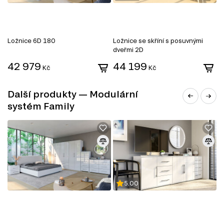
Jednolůžková postel
Manželské postele
Toaletní stolky do ložnice
Šatní skříň
Noční stolky
Ložnice 6D 180
Ložnice se skříní s posuvnými
S
Nástěnné police a skříňky
dveřmi 2D
Zrcadla
42 979
44 199
Kancelářské stoly
Kč
Kč
Další produkty — Modulární
systém Family
5.00
DŘEVOTŘÍSKA