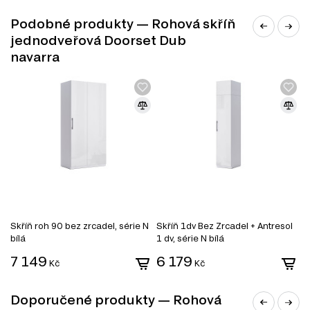
Podobné produkty — Rohová skříň
jednodveřová Doorset Dub
navarra
DŘEVOTŘÍSKA
Skříň roh 90 bez zrcadel, série N
Skříň 1dv Bez Zrcadel + Antresol
S
DTD (dřevotřísková deska) je jedním z nejrozšířenějších
bílá
1 dv, série N bílá
materiálů v nábytkářském průmyslu. Vyrábí se lisováním
7 149
6 179
Kč
Kč
dřevních třísek pod vysokým tlakem s přidáním
syntetických pryskyřic jako pojiva. DTD je základním
materiálem pro výrobu korpusového nábytku, čelních
Doporučené produkty — Rohová
ploch a dekorativních panelů díky své ekonomičnosti,