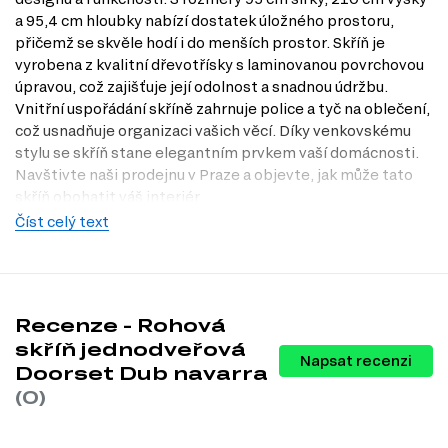
a 95,4 cm hloubky nabízí dostatek úložného prostoru,
přičemž se skvěle hodí i do menších prostor. Skříň je
vyrobena z kvalitní dřevotřísky s laminovanou povrchovou
úpravou, což zajišťuje její odolnost a snadnou údržbu.
Vnitřní uspořádání skříně zahrnuje police a tyč na oblečení,
což usnadňuje organizaci vašich věcí. Díky venkovskému
stylu se skříň stane elegantním prvkem vaší domácnosti.
Navštivte naši prodejnu v Praze a objevte, jak může tato
skříň obohatit váš interiér.
Číst celý text
Charakteristiky, vlastnosti a výhody
Velikost.
S šířkou 95 cm, výškou 210 cm a hloubkou 95,4 cm je
skříň ideální pro maximální využití prostoru.
Materiál korpusu.
Dřevotříska zajišťuje vysokou odolnost a
dlouhou životnost skříně.
Recenze - Rohová
Povrchová úprava.
Laminovaná úprava usnadňuje údržbu a
skříň jednodveřová
chrání skříň před poškozením.
Napsat recenzi
Doorset Dub navarra
Vnitřní uspořádání.
Skříň je vybavena policemi a tyčí na oblečení,
což umožňuje efektivní organizaci oblečení a dalších předmětů.
(0)
Styl.
Venkovský styl dodává skříni jedinečný a příjemný vzhled,
který se hodí do různých interiérů.
Kuličková vedení.
Zásuvky s kuličkovým vedením plného výsuvu