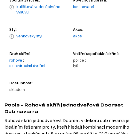
Vodítka zásuvek:
Povrchová úprava:
kuličková vedení plného
laminovaná
výsuvu
Styl:
Akce:
venkovský styl
akce
Druh skříně:
Vnitřní uspořádání skříně:
rohové
;
police ;
s otevíracími dveřmi
tyč
Dostupnost:
skladem
Popis - Rohová skříň jednodveřová Doorset
Dub navarra
Rohová skříň jednodveřová Doorset v dekoru dub navarra je
ideálním řešením pro ty, kteří hledají kombinaci moderního
designu a funkčnosti. S rozměry 95 cm šířky, 210 cm výšky