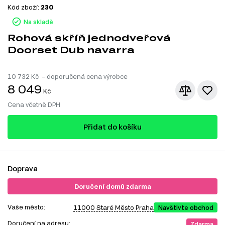
Kód zboží:
230
Na skladě
Rohová skříň jednodveřová
Doorset Dub navarra
10 732
Kč – doporučená cena výrobce
8 049
Kč
Cena včetně DPH
Přidat do košíku
Doprava
Doručení domů zdarma
Vaše město:
11000 Staré Město Praha
Navštivte obchod
Doručení na adresu:
Zdarma