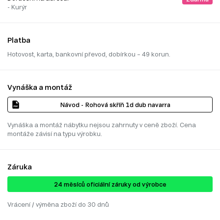
- Kurýr
Platba
Hotovost, karta, bankovní převod, dobírkou – 49 korun.
Vynáška a montáž
Návod - Rohová skříň 1d dub navarra
Vynáška a montáž nábytku nejsou zahrnuty v ceně zboží. Cena
montáže závisí na typu výrobku.
Záruka
24 ​​​​měsíců oficiální záruky od výrobce
Vrácení / výměna zboží do 30 dnů