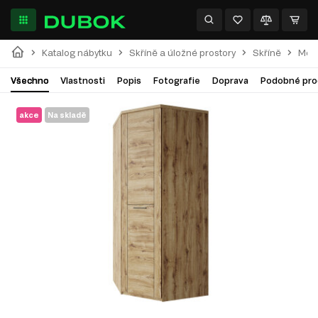
Katalog nábytku
Skříně a úložné prostory
Skříně
Modu
Všechno
Vlastnosti
Popis
Fotografie
Doprava
Podobné pro
akce
Na skladě