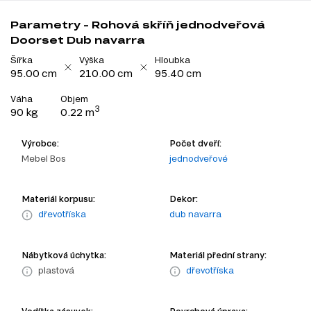
Parametry - Rohová skříň jednodveřová
Doorset Dub navarra
Šířka
Výška
Hloubka
95.00 cm
210.00 cm
95.40 cm
Váha
Objem
3
90 kg
0.22 m
Výrobce:
Počet dveří:
Mebel Bos
jednodveřové
Materiál korpusu:
Dekor:
dřevotříska
dub navarra
Nábytková úchytka:
Materiál přední strany:
plastová
dřevotříska