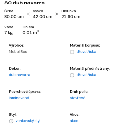
80 dub navarra
Šířka
Výška
Hloubka
80.00 cm
42.00 cm
21.60 cm
Váha
Objem
3
7 kg
0.01 m
Výrobce:
Materiál korpusu:
Mebel Bos
dřevotříska
Dekor:
Materiál přední strany:
dub navarra
dřevotříska
Povrchová úprava:
Druh polic:
laminovaná
otevřené
Styl:
Akce:
venkovský styl
akce