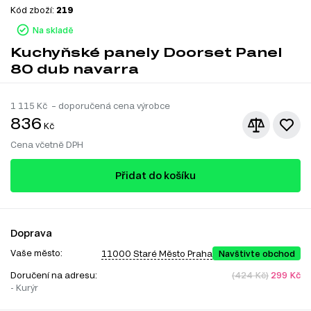
Kód zboží:
219
Na skladě
Kuchyňské panely Doorset Panel
80 dub navarra
1 115
Kč – doporučená cena výrobce
836
Kč
Cena včetně DPH
Přidat do košíku
Doprava
Vaše město:
11000 Staré Město Praha
Navštivte obchod
Doručení na adresu:
(424 Kč)
299 Kč
- Kurýr