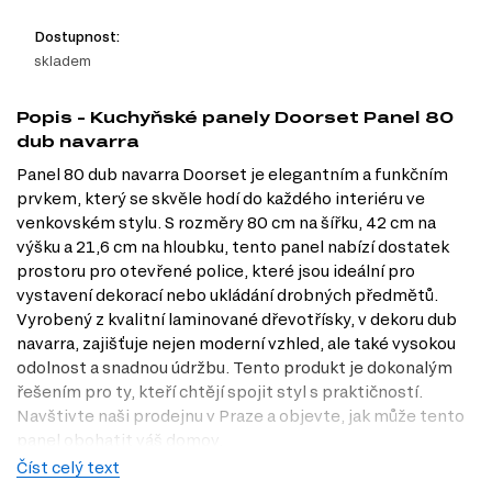
Dostupnost:
skladem
Popis - Kuchyňské panely Doorset Panel 80
dub navarra
Panel 80 dub navarra Doorset je elegantním a funkčním
prvkem, který se skvěle hodí do každého interiéru ve
venkovském stylu. S rozměry 80 cm na šířku, 42 cm na
výšku a 21,6 cm na hloubku, tento panel nabízí dostatek
prostoru pro otevřené police, které jsou ideální pro
vystavení dekorací nebo ukládání drobných předmětů.
Vyrobený z kvalitní laminované dřevotřísky, v dekoru dub
navarra, zajišťuje nejen moderní vzhled, ale také vysokou
odolnost a snadnou údržbu. Tento produkt je dokonalým
řešením pro ty, kteří chtějí spojit styl s praktičností.
Navštivte naši prodejnu v Praze a objevte, jak může tento
panel obohatit váš domov.
Číst celý text
Charakteristiky, vlastnosti a výhody