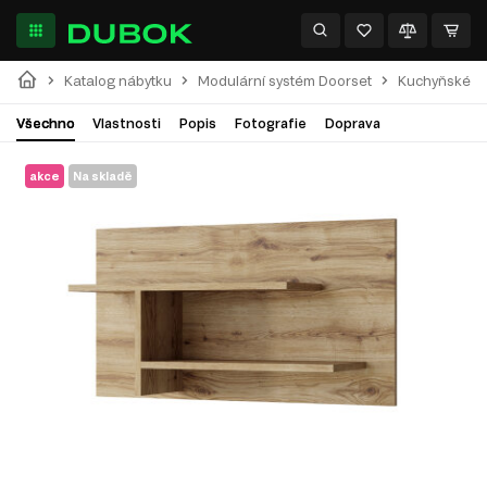
Katalog nábytku
Modulární systém Doorset
Kuchyňské pa
Všechno
Vlastnosti
Popis
Fotografie
Doprava
akce
Na skladě