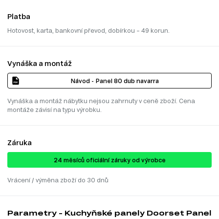
Platba
Hotovost, karta, bankovní převod, dobírkou – 49 korun.
Vynáška a montáž
Návod - Panel 80 dub navarra
Vynáška a montáž nábytku nejsou zahrnuty v ceně zboží. Cena
montáže závisí na typu výrobku.
Záruka
24 ​​​​měsíců oficiální záruky od výrobce
Vrácení / výměna zboží do 30 dnů
Parametry - Kuchyňské panely Doorset Panel