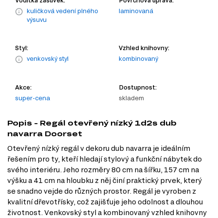
Vodítka zásuvek:
Povrchová úprava:
kuličková vedení plného
laminovaná
výsuvu
Styl:
Vzhled knihovny:
venkovský styl
kombinovaný
Akce:
Dostupnost:
super-cena
skladem
Popis - Regál otevřený nízký 1d2s dub
navarra Doorset
Otevřený nízký regál v dekoru dub navarra je ideálním
řešením pro ty, kteří hledají stylový a funkční nábytek do
svého interiéru. Jeho rozměry 80 cm na šířku, 157 cm na
výšku a 41 cm na hloubku z něj činí praktický prvek, který
se snadno vejde do různých prostor. Regál je vyroben z
kvalitní dřevotřísky, což zajišťuje jeho odolnost a dlouhou
životnost. Venkovský styl a kombinovaný vzhled knihovny