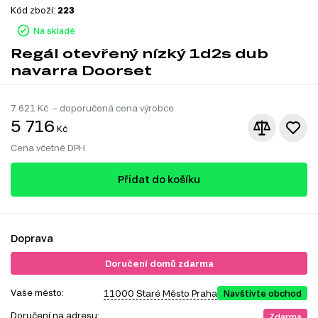
Kód zboží:
223
Na skladě
Regál otevřený nízký 1d2s dub
navarra Doorset
7 621
Kč – doporučená cena výrobce
5 716
Kč
Cena včetně DPH
Přidat do košíku
Doprava
Doručení domů zdarma
Vaše město:
11000 Staré Město Praha
Navštivte obchod
Doručení na adresu:
Zdarma