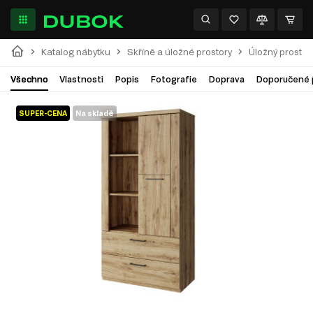
Katalog nábytku
Skříně a úložné prostory
Úložný prostor
Všechno
Vlastnosti
Popis
Fotografie
Doprava
Doporučené 
SUPER-CENA
Na skladě