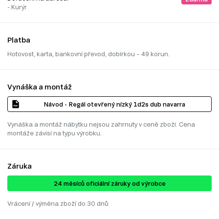
- Kurýr
Platba
Hotovost, karta, bankovní převod, dobírkou – 49 korun.
Vynáška a montáž
Návod - Regál otevřený nízký 1d2s dub navarra
Vynáška a montáž nábytku nejsou zahrnuty v ceně zboží. Cena
montáže závisí na typu výrobku.
Záruka
24 ​​​​měsíců oficiální záruky od výrobce
Vrácení / výměna zboží do 30 dnů