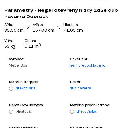
Parametry - Regál otevřený nízký 1d2s dub
navarra Doorset
Šířka
Výška
Hloubka
80.00 cm
157.00 cm
41.00 cm
Váha
Objem
3
53 kg
0.11 m
Výrobce:
Osvětlení:
Mebel Bos
není předpokládáno
Materiál korpusu:
Dekor:
dřevotříska
dub navarra
Nábytková úchytka:
Materiál přední strany:
plastová
dřevotříska