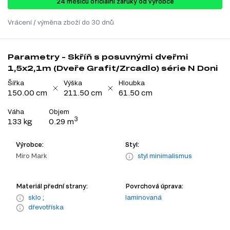
24 ​​​​měsíců oficiální záruky od výrobce
Vrácení / výměna zboží do 30 dnů
Parametry - Skříň s posuvnými dveřmi
1,5x2,1m (Dveře Grafit/Zrcadlo) série N Doni
Šířka
Výška
Hloubka
150.00 cm
211.50 cm
61.50 cm
Váha
Objem
3
133 kg
0.29 m
Výrobce:
Styl:
Miro Mark
styl minimalismus
Materiál přední strany:
Povrchová úprava:
sklo
;
laminovaná
dřevotříska