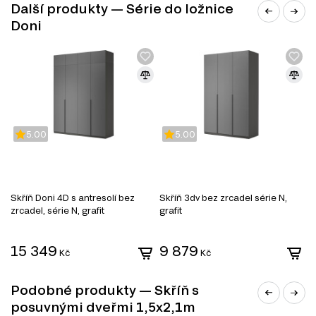
Tato skříň je součástí modulového systému série do
Další produkty — Série do ložnice
ložnice Doni, která se skládá z 36 různých produktů. V
Doni
rámci této série si můžete vybrat zboží v následujících
kategoriích:
Komody
Manželské postele
Šatní skříně
Noční stolky
Zrcadla
5.00
5.00
Skříň Doni 4D s antresolí bez
Skříň 3dv bez zrcadel série N,
S
zrcadel, série N, grafit
grafit
z
15 349
9 879
Kč
Kč
Podobné produkty — Skříň s
posuvnými dveřmi 1,5x2,1m