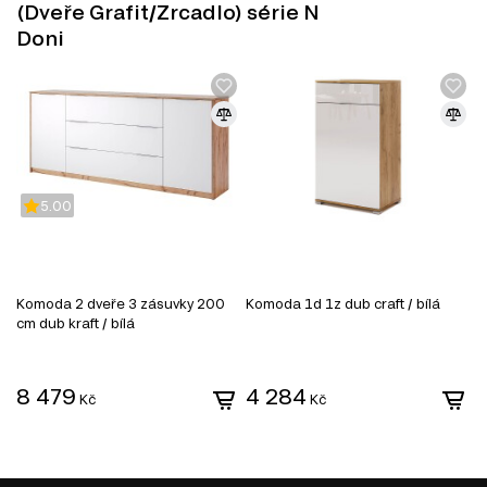
(Dveře Grafit/Zrcadlo) série N
minimalismus charakterizují zajímavé doplňky (moderní obrazy
nebo fotografie, malby na stěnách, kreativní umělecké předměty)
Doni
5.00
Komoda 2 dveře 3 zásuvky 200
Komoda 1d 1z dub craft / bílá
K
cm dub kraft / bílá
SKLO
8 479
4 284
Kč
Kč
Skleněné fasády jsou oblíbeným řešením v nábytkářském
průmyslu, které využívá sklo jako hlavní materiál pro čelní
plochy nábytku. Dodávají nábytku eleganci a moderní