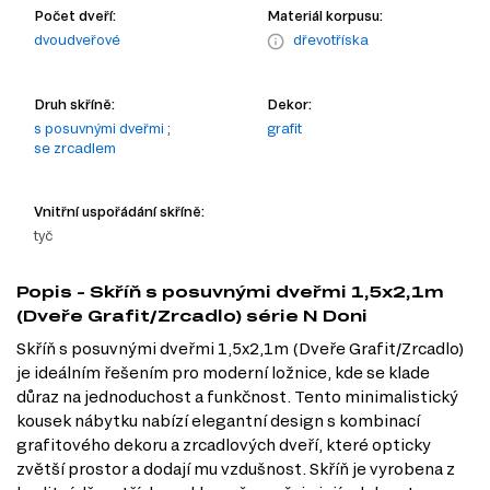
Počet dveří:
Materiál korpusu:
dvoudveřové
dřevotříska
Druh skříně:
Dekor:
s posuvnými dveřmi
;
grafit
se zrcadlem
Vnitřní uspořádání skříně:
tyč
Popis - Skříň s posuvnými dveřmi 1,5x2,1m
(Dveře Grafit/Zrcadlo) série N Doni
Skříň s posuvnými dveřmi 1,5x2,1m (Dveře Grafit/Zrcadlo)
je ideálním řešením pro moderní ložnice, kde se klade
důraz na jednoduchost a funkčnost. Tento minimalistický
kousek nábytku nabízí elegantní design s kombinací
grafitového dekoru a zrcadlových dveří, které opticky
zvětší prostor a dodají mu vzdušnost. Skříň je vyrobena z