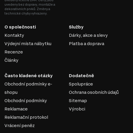
uvedeny včetně DPH. Ceny jsou
bývají často vyrobena z plastu nebo kovu.
uvedeny bez dopravy, montáže a
Snadná instalace: Kolejničkové vedení je jednoduché na montáž
dekorativních prvků. Změny a
a hodí se i pro samostatnou instalaci.
technické chyby vyhrazeny.
Nosnost: Mají omezenou nosnost (obvykle do 25–30 kg), což je
vhodné pro domácí použití.
O společnosti
Služby
Kolejničkové vedení je vhodné pro levný nebo standardní
Kontakty
Dárky, akce a slevy
nábytek, kde není potřeba vysoké zatížení nebo složité
mechanismy.
Výdejní místa nábytku
Platba a doprava
Recenze
Články
Často kladené otázky
Dodatečně
Obchodní podmínky e-
Spolupráce
shopu
Ochrana osobních údajů
Obchodní podmínky
Sitemap
Reklamace
Výrobci
Reklamační protokol
Vrácení peněz