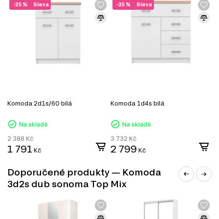
-25 %
Sleva
-25 %
Sleva
Informace o sérii nábytku
Komoda 3d2s je součástí modulového systému Top Mix,
který zahrnuje celkem 47 produktů. Tento systém nabízí
široký výběr nábytku pro každou místnost, včetně:
TV stolky
Komody
Konferenční stolky
Jednolůžkové postele
Manželské postele
Komoda 2d1s/60 bílá
Komoda 1d4s bílá
K
Šatní panely do předsíně
Šatní skříň
Na skladě
Na skladě
Úložný prostor
Botníky do předsíně
2 388
Kč
3 732
Kč
2
Kancelářské stoly
1 791
2 799
1
Kč
Kč
Doporučené produkty — Komoda
3d2s dub sonoma Top Mix