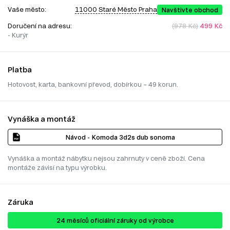
Vaše město:
11000 Staré Město Praha
Navštivte obchod
Doručení na adresu:
(978 Kč)
499 Kč
- Kurýr
Platba
Hotovost, karta, bankovní převod, dobírkou – 49 korun.
Vynáška a montáž
Návod - Komoda 3d2s dub sonoma
Vynáška a montáž nábytku nejsou zahrnuty v ceně zboží. Cena
montáže závisí na typu výrobku.
Záruka
24 ​​​​měsíců oficiální záruky od výrobce