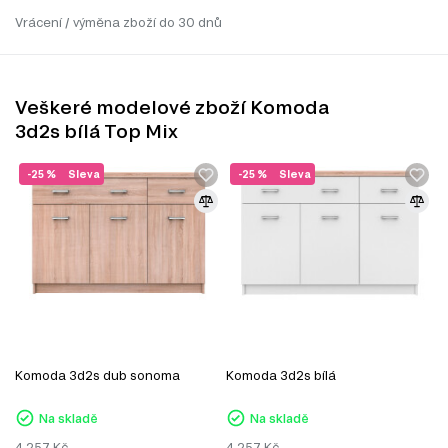
Vrácení / výměna zboží do 30 dnů
Veškeré modelové zboží Komoda
3d2s bílá Top Mix
-25 %
Sleva
-25 %
Sleva
Komoda 3d2s dub sonoma
Komoda 3d2s bílá
Na skladě
Na skladě
4 257
Kč
4 257
Kč