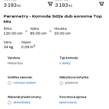
3 193
3 193
Kč
Kč
Parametry - Komoda 3d2s dub sonoma Top
Mix
Šířka
Výška
Hloubka
120.00 cm
85.00 cm
33.00 cm
Váha
Objem
3
34 kg
0.09 m
Výrobce:
Typ komody:
Mebel Bos
s dvířky
Vodítka zásuvek:
Nábytková úchytka:
rolovací vedení
plastová
Materiál přední strany:
Povrchová úprava:
dřevotříska
laminovaná