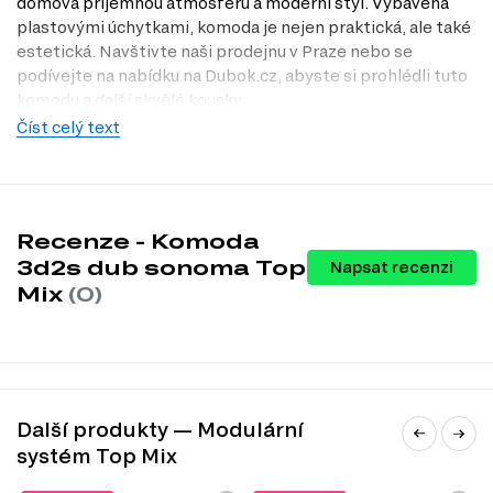
domova příjemnou atmosféru a moderní styl. Vybavena
plastovými úchytkami, komoda je nejen praktická, ale také
estetická. Navštivte naši prodejnu v Praze nebo se
podívejte na nabídku na Dubok.cz, abyste si prohlédli tuto
komodu a další skvělé kousky.
Číst celý text
Dostupné modifikace produktu
Komoda 3d2s je dostupná v těchto dekorech:
Dub sonoma
Bílá
Recenze - Komoda
3d2s dub sonoma Top
Charakteristiky, vlastnosti a výhody
Napsat recenzi
Mix
(0)
Moderní design.
Komoda se vyznačuje elegantním vzhledem,
který se hodí do různých interiérů.
Praktické rozměry.
S šířkou 120 cm a hloubkou 33 cm je ideální
pro menší prostory, kde potřebujete efektivní úložné řešení.
Dvě zásuvky.
Poskytují dostatek místa pro uložení různých
předmětů, od oblečení po dokumenty.
Rolovací vedení zásuvek.
Zajišťuje plynulý a tichý chod při
Další produkty — Modulární
otevírání a zavírání zásuvek.
systém Top Mix
Laminovaný povrch.
Ochrana proti poškrábání a snadná údržba,
což zajišťuje dlouhou životnost komody.