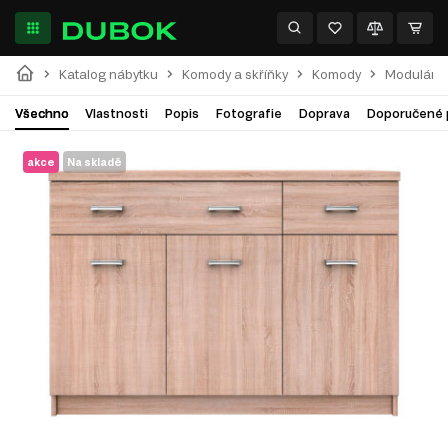
Katalog nábytku
Komody a skříňky
Komody
Modulární
Všechno
Vlastnosti
Popis
Fotografie
Doprava
Doporučené 
akce
Na skladě