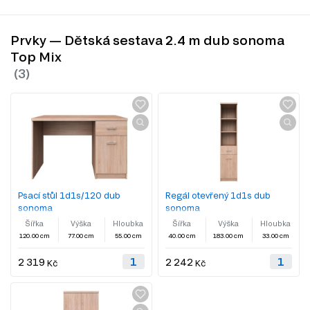
Prvky — Dětská sestava 2.4 m dub sonoma
Top Mix
Psací stůl 1d1s/120 dub
Regál otevřený 1d1s dub
sonoma
sonoma
Šířka
Výška
Hloubka
Šířka
Výška
Hloubka
120.00 cm
77.00 cm
55.00 cm
40.00 cm
183.00 cm
33.00 cm
2 319
2 242
Kč
Kč