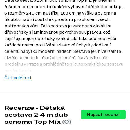
Dětská sestava 2.4 m dub sonoma Top Mix je ideálním
řešením pro moderní a funkční vybavení dětského pokoje.
S rozměry 240 cm na šířku, 183 cm na výšku a 57 cm na
hloubku nabízí dostatek prostoru pro uložení všech
potřebných věcí. Tato sestava je vyrobena z kvalitní
dřevotřísky s laminovanou povrchovou úpravou, což
zajišťuje nejen estetický vzhled, ale také odolnost vůči
každodennímu používání. Plastové úchytky dodávají
celému nábytku moderní nádech. Sestava je univerzální a
skvěle se hodí do různých interiérů. Navštivte naši
prodejnu v Praze a prohlédněte si tuto praktickou sestavu
na vlastní oči.
Číst celý text
Charakteristiky, vlastnosti a výhody
Moderní design.
Sestava v dub sonoma přináší do pokoje svěží a
nadčasový vzhled, který se hodí do různých stylů interiéru.
Prostorné uspořádání.
S šířkou 240 cm a výškou 183 cm
poskytuje dostatek prostoru pro uložení knih, hraček a dalších
Recenze - Dětská
potřeb.
sestava 2.4 m dub
Napsat recenzi
Kvalitní materiály.
Použití dřevotřísky s laminovanou povrchovou
sonoma Top Mix
(0)
úpravou zajišťuje vysokou odolnost a snadnou údržbu.
Univerzální použití.
Tato sestava je vhodná nejen pro děti, ale i