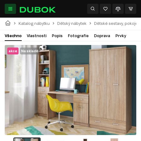
Katalog nábytku
Dětský nábytek
Dětské sestavy, pokoje
Všechno
Vlastnosti
Popis
Fotografie
Doprava
Prvky
akce
Na skladě