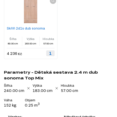
Skříň 2d1s dub sonoma
Šířka
Výška
Hloubka
80.00 cm
183.00 cm
57.00 cm
4 236
Kč
Parametry - Dětská sestava 2.4 m dub
sonoma Top Mix
Šířka
Výška
Hloubka
240.00 cm
183.00 cm
57.00 cm
Váha
Objem
3
152 kg
0.25 m
Výrobce:
Nábytková úchytka: