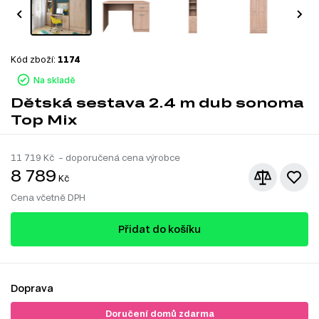
Kód zboží:
1174
Na skladě
Dětská sestava 2.4 m dub sonoma
Top Mix
11 719
Kč – doporučená cena výrobce
8 789
Kč
Cena včetně DPH
Přidat do košíku
Doprava
Doručení domů zdarma