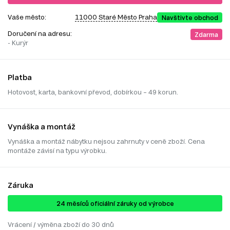
Vaše město:
11000 Staré Město Praha
Navštivte obchod
Doručení na adresu:
Zdarma
- Kurýr
Platba
Hotovost, karta, bankovní převod, dobírkou – 49 korun.
Vynáška a montáž
Vynáška a montáž nábytku nejsou zahrnuty v ceně zboží. Cena
montáže závisí na typu výrobku.
Záruka
24 ​​​​měsíců oficiální záruky od výrobce
Vrácení / výměna zboží do 30 dnů