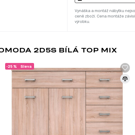
Vynáška a montáž nábytku nejso
ceně zboží. Cena montáže závisí
výrobku.
OMODA 2D5S BÍLÁ TOP MIX
-25 %
Sleva