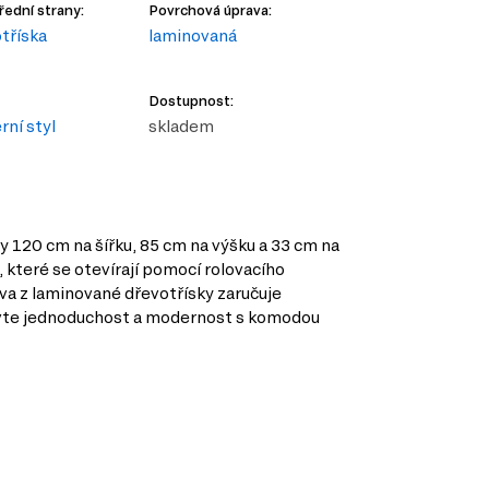
řední strany:
Povrchová úprava:
tříska
laminovaná
Dostupnost:
ní styl
skladem
y 120 cm na šířku, 85 cm na výšku a 33 cm na
 které se otevírají pomocí rolovacího
rava z laminované dřevotřísky zaručuje
evte jednoduchost a modernost s komodou