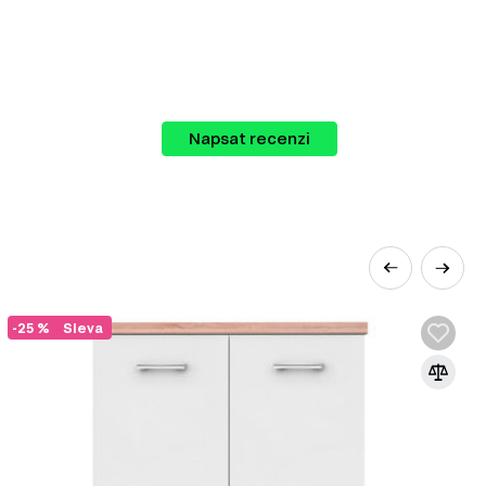
Napsat recenzi
álu nábytku, který můžete kombinovat
-25 %
Sleva