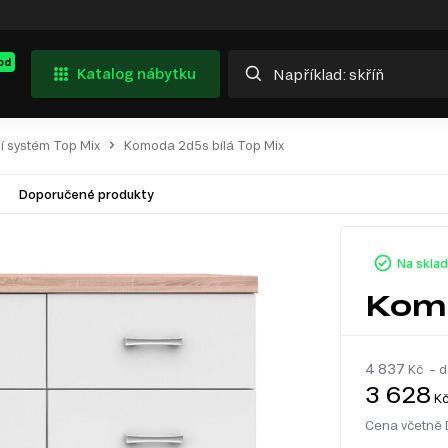
od
Katalog nábytku
í systém Top Mix
Komoda 2d5s bílá Top Mix
Doporučené produkty
Na skla
Komo
4 837
Kč – d
3 628
K
Cena včetně