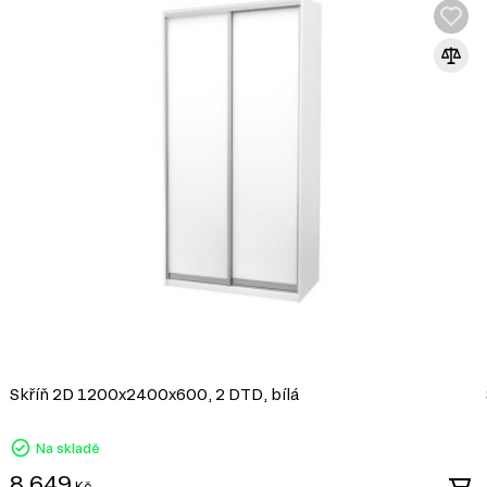
DŘEVOTŘÍSKA
DTD (dřevotřísková deska) je jedním z nej
průmyslu. Vyrábí se lisováním dřevních t
syntetických pryskyřic jako pojiva. DTD j
korpusového nábytku, čelních ploch a dek
univerzálnosti a dostupnosti.
Výhody DTD:
Různorodost designů: Umožňuje výrobu nábytku 
široké škále dekorativních povrchů.
Snadné zpracování: DTD lze snadno řezat a vrt
konstrukcí.
Odolnost vůči vlivům: Laminované DTD je dobře c
mechanickému poškození.
Ekologičnost: Moderní výrobci zajišťují minimál
ekologickými normami.
Skříň 2D 1200x2400x600, 2 DTD, bílá
DTD je praktickým a ekonomickým řešení
vytvářet jak standardní, tak jedinečné de
Na skladě
8 649
Kč