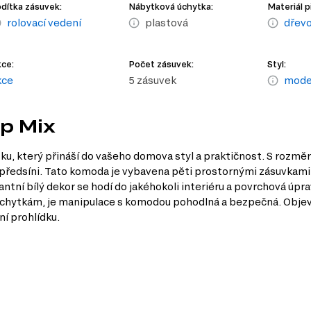
dítka zásuvek:
Nábytková úchytka:
Materiál p
rolovací vedení
plastová
dřevo
ce:
Počet zásuvek:
Styl:
kce
5 zásuvek
moder
op Mix
u, který přináší do vašeho domova styl a praktičnost. S rozměr
bo předsíni. Tato komoda je vybavena pěti prostornými zásuvkami,
egantní bílý dekor se hodí do jakéhokoli interiéru a povrchová úp
m úchytkám, je manipulace s komodou pohodlná a bezpečná. Obj
ní prohlídku.