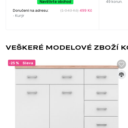
Navštivte obchod
49 korun.
Doručení na adresu:
(1 043 Kč)
499 Kč
- Kurýr
VEŠKERÉ MODELOVÉ ZBOŽÍ K
-25 %
Sleva