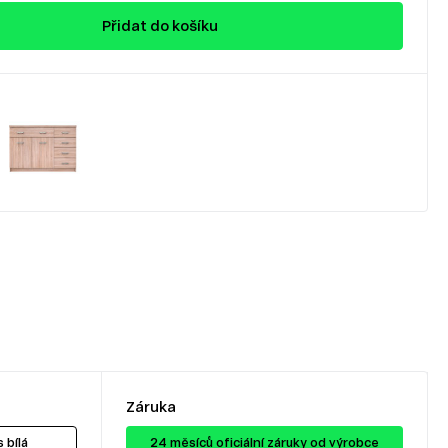
Přidat do košíku
Záruka
 bílá
24 ​​​​měsíců oficiální záruky od výrobce