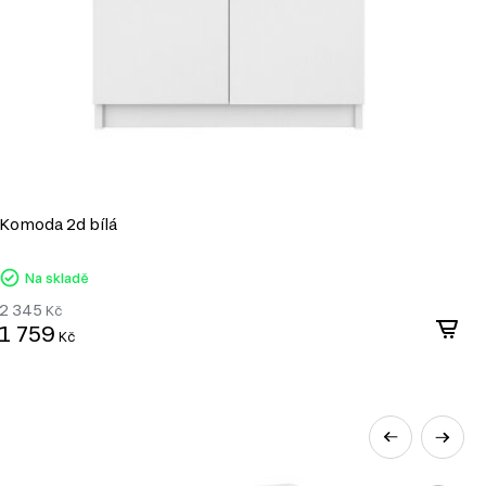
Komoda 2d bílá
K
Na skladě
2 345
2
Kč
1 759
2
Kč