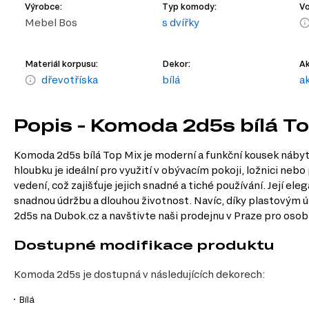
Výrobce:
Typ komody:
Vo
Mebel Bos
s dvířky
Materiál korpusu:
Dekor:
Ak
dřevotříska
bílá
a
Popis - Komoda 2d5s bílá T
Komoda 2d5s bílá Top Mix je moderní a funkční kousek nábytk
hloubku je ideální pro využití v obývacím pokoji, ložnici ne
vedení, což zajišťuje jejich snadné a tiché používání. Její el
snadnou údržbu a dlouhou životnost. Navíc, díky plastový
2d5s na Dubok.cz a navštivte naši prodejnu v Praze pro osob
Dostupné modifikace produktu
Komoda 2d5s je dostupná v následujících dekorech:
Bílá