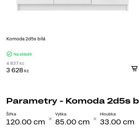
Komoda 2d5s bílá
Na skladě
4 837
Kč
3 628
Kč
Parametry - Komoda 2d5s bí
Šířka
Výška
Hloubka
120.00 cm
85.00 cm
33.00 cm