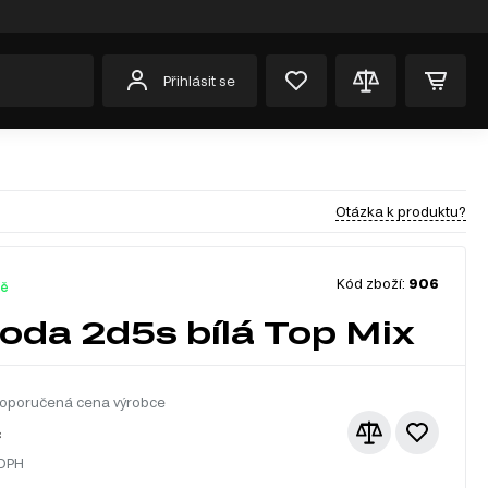
Přihlásit se
Otázka k produktu?
Kód zboží:
906
dě
da 2d5s bílá Top Mix
oporučená cena výrobce
č
 DPH