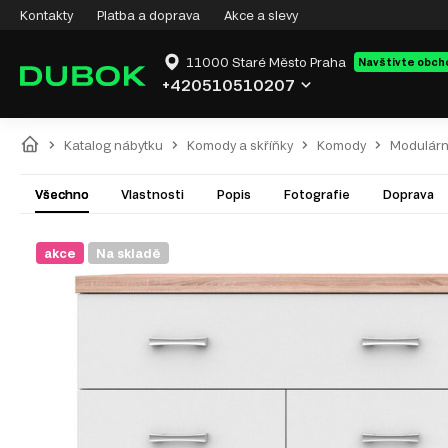
Kontakty
Platba a doprava
Akce a slevy
11000 Staré Město Praha
Navštivte obch
+420510510207
Katalog nábytku
Komody a skříňky
Komody
Modulárn
Všechno
Vlastnosti
Popis
Fotografie
Doprava
akce
Na skladě