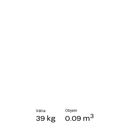
Objem
Váha
3
39 kg
0.09 m