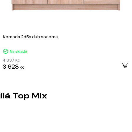
Komoda 2d5s dub sonoma
Na skladě
4 837
Kč
3 628
Kč
lá Top Mix