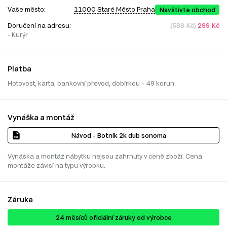
Vaše město:
11000 Staré Město Praha
Navštivte obchod
Doručení na adresu:
(588 Kč)
299 Kč
- Kurýr
Platba
Hotovost, karta, bankovní převod, dobírkou – 49 korun.
Vynáška a montáž
Návod - Botník 2k dub sonoma
Vynáška a montáž nábytku nejsou zahrnuty v ceně zboží. Cena
montáže závisí na typu výrobku.
Záruka
24 ​​​​měsíců oficiální záruky od výrobce