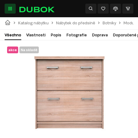
Katalog nábytku
Nábytek do předsíně
Botníky
Modulár
Všechno
Vlastnosti
Popis
Fotografie
Doprava
Doporučené 
akce
Na skladě