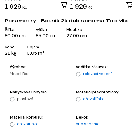
1 929
1 929
Kč
Kč
Parametry - Botník 2k dub sonoma Top Mix
Šířka
Výška
Hloubka
80.00 cm
85.00 cm
27.00 cm
Váha
Objem
3
21 kg
0.05 m
Výrobce:
Vodítka zásuvek:
Mebel Bos
rolovací vedení
Nábytková úchytka:
Materiál přední strany:
plastová
dřevotříska
Materiál korpusu:
Dekor:
dřevotříska
dub sonoma