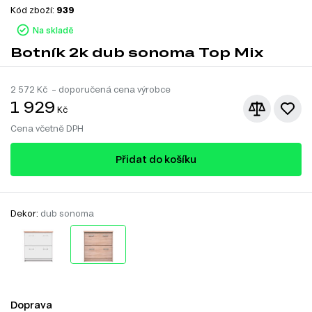
Kód zboží:
939
Na skladě
Botník 2k dub sonoma Top Mix
2 572
Kč – doporučená cena výrobce
1 929
Kč
Cena včetně DPH
Přidat do košíku
Dekor:
dub sonoma
Doprava