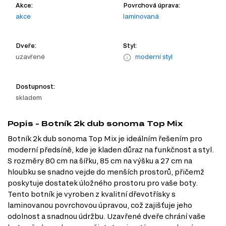
Akce:
Povrchová úprava:
akce
laminovaná
Dveře:
Styl:
uzavřené
moderní styl
Dostupnost:
skladem
Popis - Botník 2k dub sonoma Top Mix
Botník 2k dub sonoma Top Mix je ideálním řešením pro
moderní předsíně, kde je kladen důraz na funkčnost a styl.
S rozměry 80 cm na šířku, 85 cm na výšku a 27 cm na
hloubku se snadno vejde do menších prostorů, přičemž
poskytuje dostatek úložného prostoru pro vaše boty.
Tento botník je vyroben z kvalitní dřevotřísky s
laminovanou povrchovou úpravou, což zajišťuje jeho
odolnost a snadnou údržbu. Uzavřené dveře chrání vaše