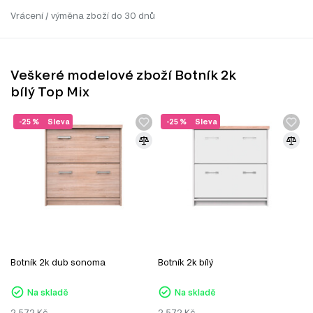
Vrácení / výměna zboží do 30 dnů
Veškeré modelové zboží Botník 2k
bílý Top Mix
-25 %
Sleva
-25 %
Sleva
Botník 2k dub sonoma
Botník 2k bílý
Na skladě
Na skladě
2 572
Kč
2 572
Kč