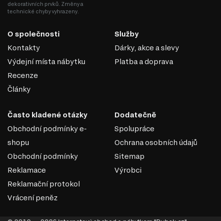
bývají často vyrobena z plastu nebo kovu.
dekorativních prvků. Změny a
Snadná instalace: Kolejničkové vedení je jednoduché na montáž
technické chyby vyhrazeny.
a hodí se i pro samostatnou instalaci.
Nosnost: Mají omezenou nosnost (obvykle do 25–30 kg), což je
O společnosti
Služby
vhodné pro domácí použití.
Kontakty
Dárky, akce a slevy
Kolejničkové vedení je vhodné pro levný nebo standardní
nábytek, kde není potřeba vysoké zatížení nebo složité
Výdejní místa nábytku
Platba a doprava
mechanismy.
Recenze
Články
Často kladené otázky
Dodatečně
Obchodní podmínky e-
Spolupráce
shopu
Ochrana osobních údajů
Obchodní podmínky
Sitemap
Reklamace
Výrobci
Reklamační protokol
Vrácení peněz