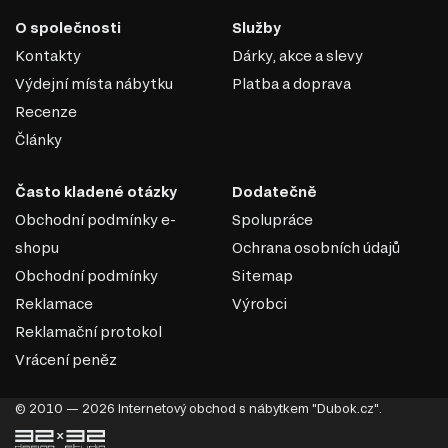
Funkčnost: Některé modely mají další funkce, jako například
tlumiče, které zajišťují automatické plynulé zavírání, nebo systémy
O společnosti
Služby
push-to-open, které otevírají zásuvku stisknutím.
Kontakty
Dárky, akce a slevy
Telescopické plně výsuvné vedení je ideální pro případy,
Výdejní místa nábytku
Platba a doprava
kdy je potřebný maximální přístup a spolehlivost. Často se
používají v nábytku vyšší třídy.
Recenze
Články
Často kladené otázky
Dodatečně
Obchodní podmínky e-
Spolupráce
shopu
Ochrana osobních údajů
Obchodní podmínky
Sitemap
Reklamace
Výrobci
Reklamační protokol
Vrácení peněz
© 2010 — 2026 Internetový obchod s nábytkem "Dubok.cz".
DŘEVOTŘÍSKA