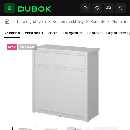
Katalog nábytku
Komody a skříňky
Komody
Modulární
Všechno
Vlastnosti
Popis
Fotografie
Doprava
Doporučené 
akce
Na skladě