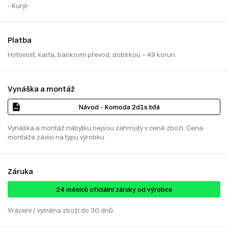
- Kurýr
Platba
Hotovost, karta, bankovní převod, dobírkou – 49 korun.
Vynáška a montáž
Návod - Komoda 2d1s bílá
Vynáška a montáž nábytku nejsou zahrnuty v ceně zboží. Cena
montáže závisí na typu výrobku.
Záruka
24 ​​​​měsíců oficiální záruky od výrobce
Vrácení / výměna zboží do 30 dnů