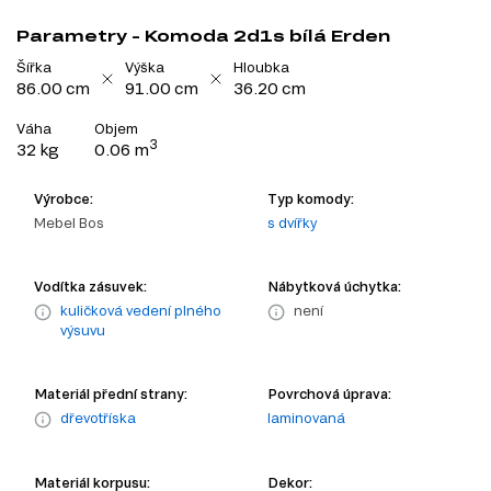
Parametry - Komoda 2d1s bílá Erden
Šířka
Výška
Hloubka
86.00 cm
91.00 cm
36.20 cm
Váha
Objem
3
32 kg
0.06 m
Výrobce:
Typ komody:
Mebel Bos
s dvířky
Vodítka zásuvek:
Nábytková úchytka:
kuličková vedení plného
není
výsuvu
Materiál přední strany:
Povrchová úprava:
dřevotříska
laminovaná
Materiál korpusu:
Dekor: