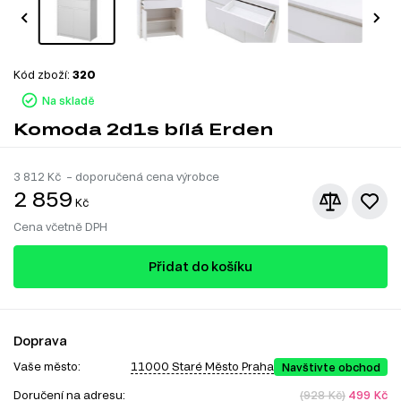
Kód zboží:
320
Na skladě
Komoda 2d1s bílá Erden
3 812
Kč – doporučená cena výrobce
2 859
Kč
Cena včetně DPH
Přidat do košíku
Doprava
Vaše město:
11000 Staré Město Praha
Navštivte obchod
Doručení na adresu:
(928 Kč)
499 Kč