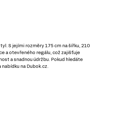
yl. S jejími rozměry 175 cm na šířku, 210
ce a otevřeného regálu, což zajišťuje
tnost a snadnou údržbu. Pokud hledáte
a nabídku na Dubok.cz.