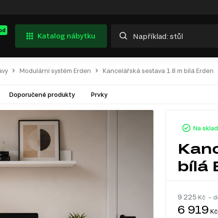
od
Katalog nábytku
avy
Modulární systém Erden
Kancelářská sestava 1.8 m bílá Erden
Doporučené produkty
Prvky
Na skla
Kanc
bílá
9 225
Kč – d
6 919
Kč