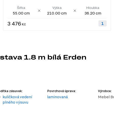
Šířka
Výška
Hloubka
55.00 cm
210.00 cm
36.20 cm
3 476
Kč
stava 1.8 m bílá Erden
dítka zásuvek:
Povrchová úprava:
Výrobce:
kuličková vedení
laminovaná
Mebel B
plného výsuvu