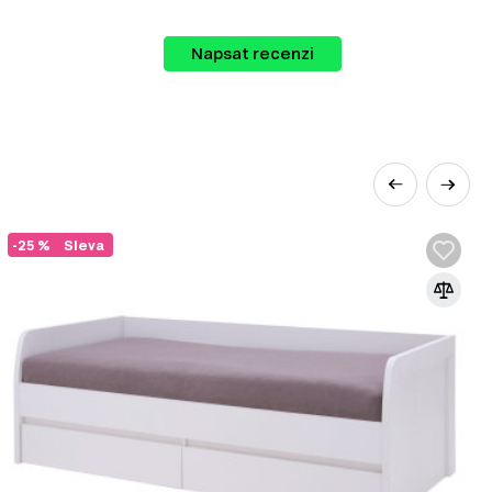
Napsat recenzi
ůžete vybrat zboží různých kategorií:
-25 %
Sleva
rozšířenějších materiálů v nábytkářském
řísek pod vysokým tlakem s přidáním
e základním materiálem pro výrobu