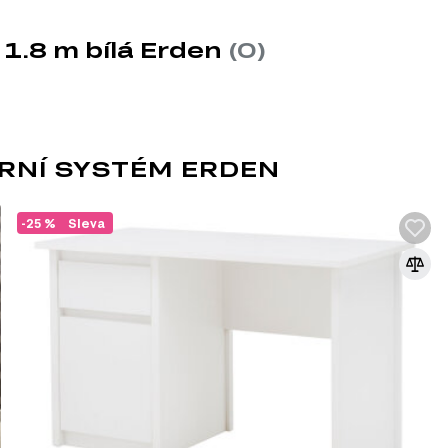
1.8 m bílá Erden
(0)
en, který zahrnuje celkem 18 produktů. V rámci této série si m
RNÍ SYSTÉM ERDEN
-25 %
Sleva
DŘEVOTŘÍSKA
DTD (dřevotřísková deska) je jedním z nej
průmyslu. Vyrábí se lisováním dřevních t
syntetických pryskyřic jako pojiva. DTD j