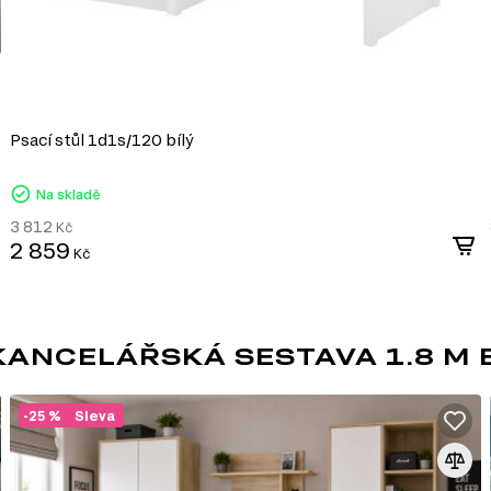
korpusového nábytku, čelních ploch a dek
univerzálnosti a dostupnosti.
Výhody DTD:
Různorodost designů: Umožňuje výrobu nábytku 
Psací stůl 1d1s/120 bílý
široké škále dekorativních povrchů.
Snadné zpracování: DTD lze snadno řezat a vrt
konstrukcí.
Na skladě
Odolnost vůči vlivům: Laminované DTD je dobře c
3 812
mechanickému poškození.
Kč
2 859
Ekologičnost: Moderní výrobci zajišťují minimál
Kč
ekologickými normami.
DTD je praktickým a ekonomickým řešení
vytvářet jak standardní, tak jedinečné de
ANCELÁŘSKÁ SESTAVA 1.8 M 
VÝSUVU
-25 %
Sleva
možňují plné vysunutí
vení za hranice korpusu.
 což umožňuje přístup do