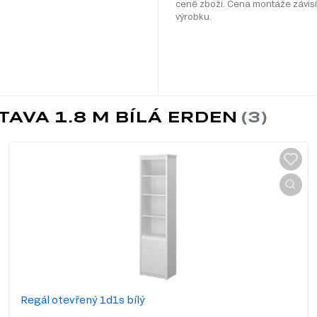
ceně zboží. Cena montáže závisí
výrobku.
AVA 1.8 M BÍLÁ ERDEN
Regál otevřený 1d1s bílý