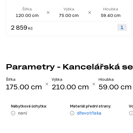
Šířka
Výška
Hloubka
120.00 cm
75.00 cm
59.40 cm
2 859
Kč
Parametry - Kancelářská se
Šířka
Výška
Hloubka
175.00 cm
210.00 cm
59.00 cm
Nábytková úchytka:
Materiál přední strany:
Vo
není
dřevotříska