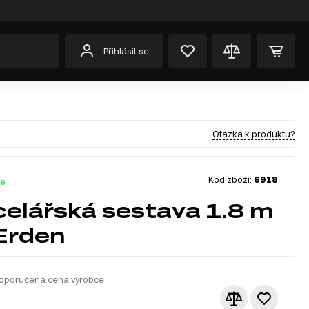
Přihlásit se
Otázka k produktu?
Kód zboží:
6918
dě
elářská sestava 1.8 m
 Erden
oporučená cena výrobce