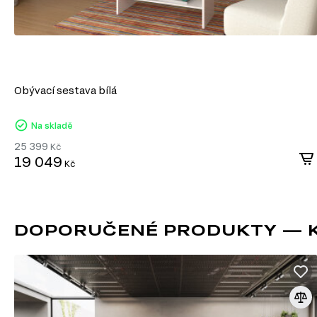
Obývací sestava bílá
Na skladě
25 399
Kč
19 049
Kč
DOPORUČENÉ PRODUKTY — K
KULIČKOVÁ VEDENÍ PLNÉHO 
Telescopické plně výsuvné vedení jsou mechanismy, které u
zásuvek, polic nebo jiných pohyblivých prvků nábytku či vyba
Skládají se z několika (obvykle tří) sekcí, které se rozvinují,