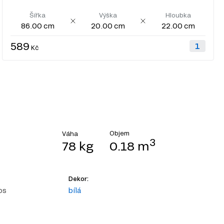
Šířka
Výška
Hloubka
86.00 cm
20.00 cm
22.00 cm
589
Kč
Objem
Váha
3
78 kg
0.18 m
Dekor:
os
bílá