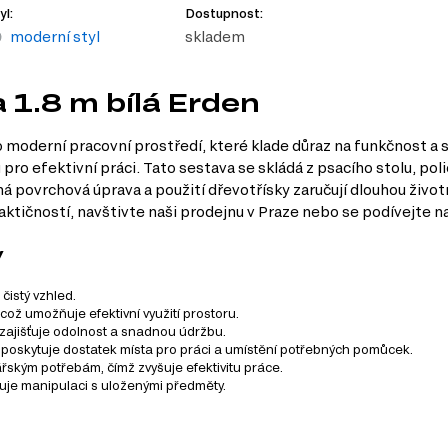
yl:
Dostupnost:
moderní styl
skladem
 1.8 m bílá Erden
 moderní pracovní prostředí, které klade důraz na funkčnost a st
ro efektivní práci. Tato sestava se skládá z psacího stolu, poli
ná povrchová úprava a použití dřevotřísky zaručují dlouhou živo
ktičností, navštivte naši prodejnu v Praze nebo se podívejte n
y
čistý vzhled.
což umožňuje efektivní využití prostoru.
ajišťuje odolnost a snadnou údržbu.
 poskytuje dostatek místa pro práci a umístění potřebných pomůcek.
kým potřebám, čímž zvyšuje efektivitu práce.
dňuje manipulaci s uloženými předměty.