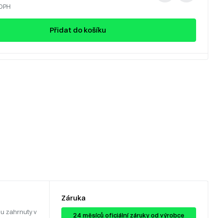
 DPH
Přidat do košíku
Záruka
u zahrnuty v
24 ​​​​měsíců oficiální záruky od výrobce