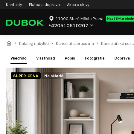
Kontakty
Platba a doprava
Akce a slevy
11000 Staré Město Praha
Navštivte obch
+420510510207
Katalog nábytku
Kancelář a pracovna
Kancelářské sest
Všechno
Vlastnosti
Popis
Fotografie
Doprava
SUPER-CENA
Na skladě