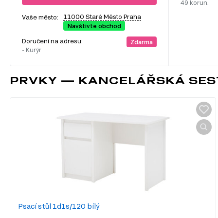
49 korun.
11000 Staré Město Praha
Vaše město:
Navštivte obchod
Doručení na adresu:
Zdarma
- Kurýr
PRVKY — KANCELÁŘSKÁ SEST
Psací stůl 1d1s/120 bílý