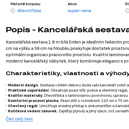
Materiál korpusu:
Akce:
St
dřevotříska
super-cena
Popis - Kancelářská sestava
Kancelářská sestava 1.8 m bílá Erden je ideálním řešením pro
cm na výšku a 59 cm na hloubku poskytuje dostatek prostoru p
optimální organizaci pracovního prostoru. Kvalitní laminova
moderní kancelářský nábytek, který kombinuje eleganci s pra
Charakteristiky, vlastnosti a výhod
Moderní design.
Sestava v bílém dekoru dodá vaší kanceláři svěží a 
Praktické uspořádání.
Obsahuje psací stůl, police a otevřený regál, 
Kvalitní materiály.
Dřevotříska s laminovanou povrchovou úpravou z
Komfortní pracovní plocha.
Psací stůl o rozměrech 120 cm x 75 cm
Otevřený regál.
Umožňuje snadný přístup k dokumentům a kancelářs
Kuličková vedení zásuvek.
Zajišťují plynulý a plný výsuv, což usna
Číst celý text
Informace o sestavě