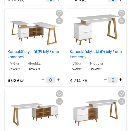
Kancelářský stůl (E) bílý / dub
Kancelářský stůl (D) bílý / dub
kamenný
kamenný
Výška
Hloubka
Výška
Hloubka
77.00 cm
60.00 cm
77.00 cm
60.00 cm
8 629
4 715
Kč
Kč