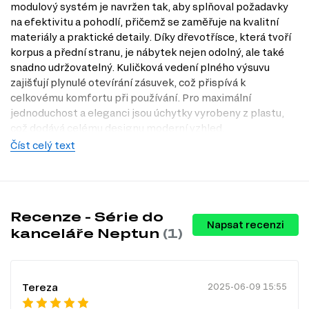
modulový systém je navržen tak, aby splňoval požadavky
na efektivitu a pohodlí, přičemž se zaměřuje na kvalitní
materiály a praktické detaily. Díky dřevotřísce, která tvoří
korpus a přední stranu, je nábytek nejen odolný, ale také
snadno udržovatelný. Kuličková vedení plného výsuvu
zajišťují plynulé otevírání zásuvek, což přispívá k
celkovému komfortu při používání. Pro maximální
jednoduchost a eleganci jsou úchytky vyrobeny z plastu,
což dodává celému designu moderní vzhled.
Číst celý text
Charakteristiky, vlastnosti a výhody
Skandinávský styl.
Tento styl se vyznačuje jednoduchými liniemi a
funkčností, což přispívá k příjemnému a inspirativnímu pracovnímu
prostředí.
Odolné materiály.
Dřevotříska a MDF zajišťují dlouhou životnost a
Recenze - Série do
Napsat recenzi
stabilitu nábytku, což je ideální pro každodenní použití v kanceláři.
kanceláře Neptun
(1)
Kuličková vedení plného výsuvu.
Zásuvky se snadno otevírají a
zavírají, což šetří čas a zvyšuje efektivitu práce.
Praktické úchytky.
Plastové úchytky jsou nejen funkční, ale také
přispívají k celkovému minimalistickému vzhledu nábytku.
Tereza
2025-06-09 15:55
Informace o sérii nábytku