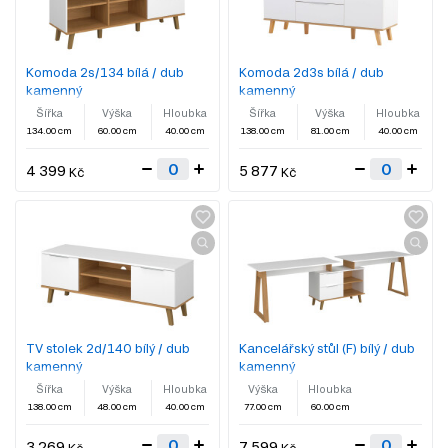
Komoda 2s/134 bílá / dub
Komoda 2d3s bílá / dub
kamenný
kamenný
Šířka
Výška
Hloubka
Šířka
Výška
Hloubka
134.00 cm
60.00 cm
40.00 cm
138.00 cm
81.00 cm
40.00 cm
4 399
5 877
Kč
Kč
TV stolek 2d/140 bílý / dub
Kancelářský stůl (F) bílý / dub
kamenný
kamenný
Šířka
Výška
Hloubka
Výška
Hloubka
138.00 cm
48.00 cm
40.00 cm
77.00 cm
60.00 cm
3 269
7 599
Kč
Kč