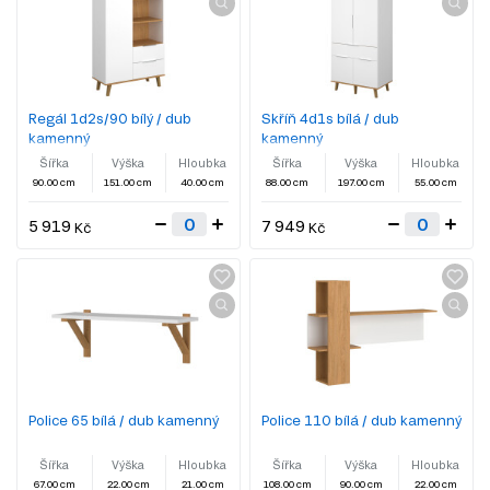
Regál 1d2s/90 bílý / dub
Skříň 4d1s bílá / dub
kamenný
kamenný
Šířka
Výška
Hloubka
Šířka
Výška
Hloubka
90.00 cm
151.00 cm
40.00 cm
88.00 cm
197.00 cm
55.00 cm
5 919
7 949
Kč
Kč
Police 65 bílá / dub kamenný
Police 110 bílá / dub kamenný
Šířka
Výška
Hloubka
Šířka
Výška
Hloubka
67.00 cm
22.00 cm
21.00 cm
108.00 cm
90.00 cm
22.00 cm