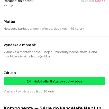
Doručení na adresu:
(946 Kč)
499 Kč
- Kurýr
Platba
Hotovost, karta, bankovní převod, dobírkou – 49 korun.
Vynáška a montáž
Vynáška a montáž nábytku nejsou zahrnuty v ceně zboží. Cena
montáže závisí na typu výrobku.
Záruka
24 ​​​​měsíců oficiální záruky od výrobce
Vrácení / výměna zboží do 30 dnů
Komponenty — Série do kanceláře Neptun