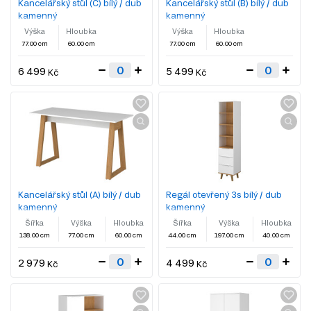
Kancelářský stůl (C) bílý / dub
Kancelářský stůl (B) bílý / dub
kamenný
kamenný
Výška
Hloubka
Výška
Hloubka
77.00 cm
60.00 cm
77.00 cm
60.00 cm
6 499
5 499
Kč
Kč
Kancelářský stůl (A) bílý / dub
Regál otevřený 3s bílý / dub
kamenný
kamenný
Šířka
Výška
Hloubka
Šířka
Výška
Hloubka
138.00 cm
77.00 cm
60.00 cm
44.00 cm
197.00 cm
40.00 cm
2 979
4 499
Kč
Kč