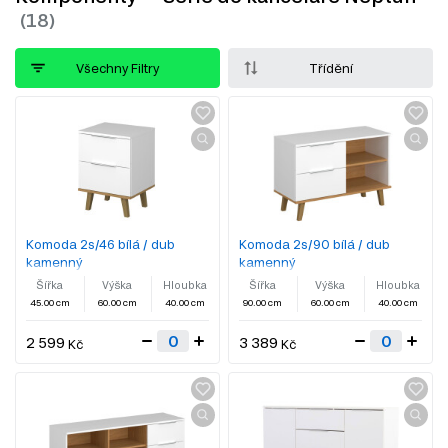
Všechny Filtry
Třídění
Komoda 2s/46 bílá / dub
Komoda 2s/90 bílá / dub
kamenný
kamenný
Šířka
Výška
Hloubka
Šířka
Výška
Hloubka
45.00 cm
60.00 cm
40.00 cm
90.00 cm
60.00 cm
40.00 cm
2 599
3 389
Kč
Kč