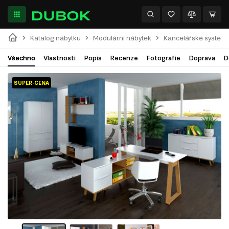
Katalog nábytku
Modulární nábytek
Kancelářské systém
Všechno
Vlastnosti
Popis
Recenze
Fotografie
Doprava
D
SUPER-CENA