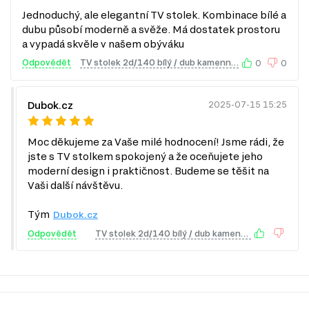
Série Neptun se skládá z 18 různých produktů, které
Jednoduchý, ale elegantní TV stolek. Kombinace bílé a
pokrývají široké spektrum potřeb pro kancelářské a
dubu působí moderně a svěže. Má dostatek prostoru
a vypadá skvěle v našem obýváku
domácí prostředí. Můžete si vybrat z následujících
kategorií:
Odpovědět
TV stolek 2d/140 bílý / dub kamenný Neptun
0
0
TV stolky
Komody
Šatní skříň
Dubok.cz
2025-07-15 15:25
Úložný prostor
Nástěnné police a skříňky
Moc děkujeme za Vaše milé hodnocení! Jsme rádi, že
Kancelářské stoly
jste s TV stolkem spokojený a že oceňujete jeho
Navštivte naši prodejnu v Praze a objevte širokou nabídku
moderní design i praktičnost. Budeme se těšit na
série Neptun na Dubok.cz, kde vám rádi pomůžeme s
Vaši další návštěvu.
výběrem ideálního nábytku pro vaši kancelář.
Tým
Dubok.cz
Odpovědět
TV stolek 2d/140 bílý / dub kamenný Neptun