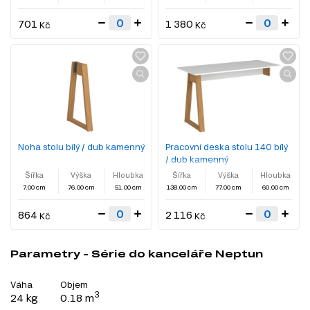
701
1 380
Kč
Kč
Noha stolu bílý / dub kamenný
Pracovní deska stolu 140 bílý
/ dub kamenný
Šířka
Výška
Hloubka
Šířka
Výška
Hloubka
7.00 cm
76.00 cm
51.00 cm
138.00 cm
77.00 cm
60.00 cm
864
2 116
Kč
Kč
Parametry - Série do kanceláře Neptun
Váha
Objem
3
24 kg
0.18 m