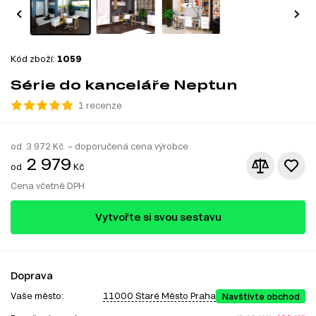
Kód zboží:
1059
Série do kanceláře Neptun
1 recenze
od
3 972
Kč – doporučená cena výrobce
2 979
od
Kč
Cena včetně DPH
Vytvořte si svou sestavu
Doprava
Vaše město:
11000 Staré Město Praha
Navštivte obchod