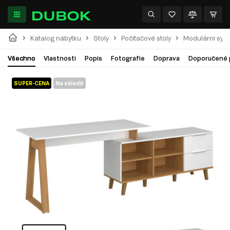
Katalog nábytku
Stoly
Počítačové stoly
Modulární sys
Všechno
Vlastnosti
Popis
Fotografie
Doprava
Doporučené 
SUPER-CENA
Na skladě