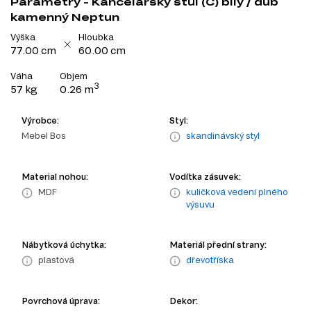
Parametry - Kancelářský stůl (C) bílý / dub
kamenný Neptun
Výška
Hloubka
77.00 cm
60.00 cm
Váha
Objem
3
57 kg
0.26 m
Výrobce:
Styl:
Mebel Bos
skandinávský styl
Material nohou:
Vodítka zásuvek:
MDF
kuličková vedení plného
výsuvu
Nábytková úchytka:
Materiál přední strany:
plastová
dřevotříska
Povrchová úprava:
Dekor: