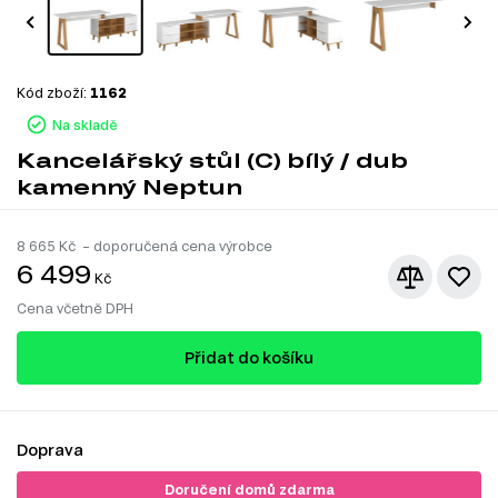
Kód zboží:
1162
Na skladě
Kancelářský stůl (C) bílý / dub
kamenný Neptun
8 665
Kč – doporučená cena výrobce
6 499
Kč
Cena včetně DPH
Přidat do košíku
Doprava
Doručení domů zdarma