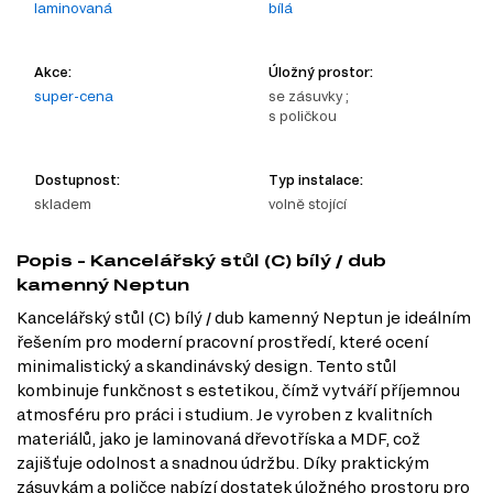
laminovaná
bílá
Akce:
Úložný prostor:
super-cena
se zásuvky ;
s poličkou
Dostupnost:
Typ instalace:
skladem
volně stojící
Popis - Kancelářský stůl (C) bílý / dub
kamenný Neptun
Kancelářský stůl (C) bílý / dub kamenný Neptun je ideálním
řešením pro moderní pracovní prostředí, které ocení
minimalistický a skandinávský design. Tento stůl
kombinuje funkčnost s estetikou, čímž vytváří příjemnou
atmosféru pro práci i studium. Je vyroben z kvalitních
materiálů, jako je laminovaná dřevotříska a MDF, což
zajišťuje odolnost a snadnou údržbu. Díky praktickým
zásuvkám a poličce nabízí dostatek úložného prostoru pro