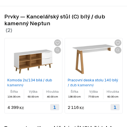
Prvky — Kancelářský stůl (C) bílý / dub
kamenný Neptun
Komoda 2s/134 bílá / dub
Pracovní deska stolu 140 bílý
kamenný
/ dub kamenný
Šířka
Výška
Hloubka
Šířka
Výška
Hloubka
134.00 cm
60.00 cm
40.00 cm
138.00 cm
77.00 cm
60.00 cm
4 399
2 116
Kč
Kč