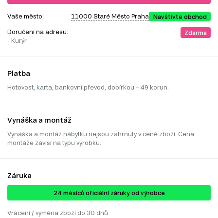
Vaše město:
11000 Staré Město Praha
Navštivte obchod
Doručení na adresu:
Zdarma
- Kurýr
Platba
Hotovost, karta, bankovní převod, dobírkou – 49 korun.
Vynáška a montáž
Vynáška a montáž nábytku nejsou zahrnuty v ceně zboží. Cena
montáže závisí na typu výrobku.
Záruka
24 ​​​​měsíců oficiální záruky od výrobce
Vrácení / výměna zboží do 30 dnů