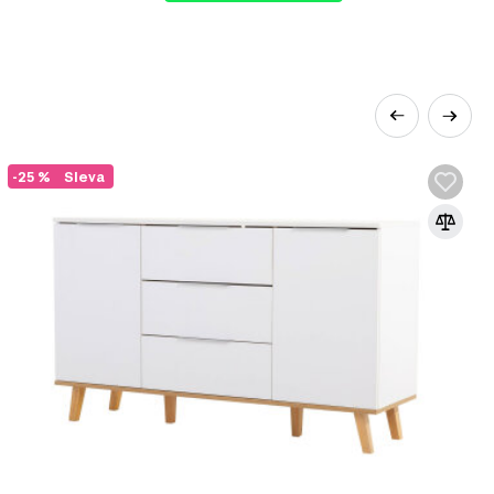
ré zahrnují:
-25 %
Sleva
L
to především funkčnost a jednoduchost,
yšlené akcenty. Jedná se o zlatou střední
cipu švédské rovnováhy „lagom“, což doslova
 málo ani moc. Díky přírodním materiálům a
oma. Interiér se vyznačuje:
odráží i v interiéru. Tato vášeň se odráží v
ůhledné a vždy je doplňuje funkce;
ní v místnosti. Design může být doplněn o