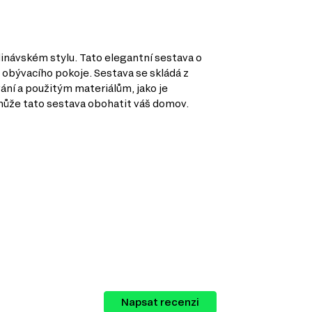
dinávském stylu. Tato elegantní sestava o
obývacího pokoje. Sestava se skládá z
ní a použitým materiálům, jako je
 může tato sestava obohatit váš domov.
Napsat recenzi