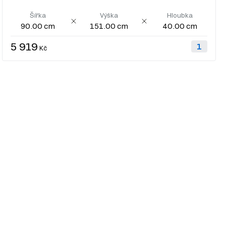
Šířka
Výška
Hloubka
90.00 cm
151.00 cm
40.00 cm
5 919
Kč