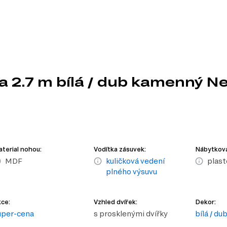
a 2.7 m bílá / dub kamenný N
terial nohou:
Vodítka zásuvek:
Nábytková
MDF
kuličková vedení
plast
plného výsuvu
ce:
Vzhled dvířek:
Dekor:
uper-cena
s prosklenými dvířky
bílá / d