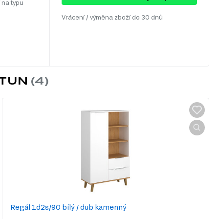
 na typu
Vrácení / výměna zboží do 30 dnů
PTUN
Regál 1d2s/90 bílý / dub kamenný