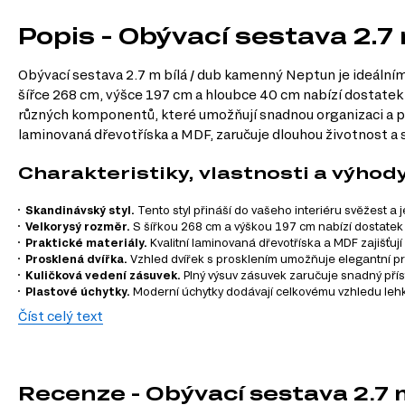
Popis - Obývací sestava 2.
Obývací sestava 2.7 m bílá / dub kamenný Neptun je ideálním
šířce 268 cm, výšce 197 cm a hloubce 40 cm nabízí dostatek
různých komponentů, které umožňují snadnou organizaci a pr
laminovaná dřevotříska a MDF, zaručuje dlouhou životnost a 
Charakteristiky, vlastnosti a výhod
Skandinávský styl.
Tento styl přináší do vašeho interiéru svěžest a
Velkorysý rozměr.
S šířkou 268 cm a výškou 197 cm nabízí dostatek p
Praktické materiály.
Kvalitní laminovaná dřevotříska a MDF zajišťuj
Prosklená dvířka.
Vzhled dvířek s prosklením umožňuje elegantní pr
Kuličková vedení zásuvek.
Plný výsuv zásuvek zaručuje snadný pří
Plastové úchytky.
Moderní úchytky dodávají celkovému vzhledu lehko
Číst celý text
Informace o sestavě
Komoda 2s/134 bílá / dub kamenný Neptun, 1 ks – 134.00 cm x 60.0
Police 65 bílá / dub kamenný Neptun, 2 ks – 67.00 cm x 22.00 cm x 2
Recenze - Obývací sestava 2.7
Regál 1d2s/90 bílý / dub kamenný Neptun, 1 ks – 90.00 cm x 151.00