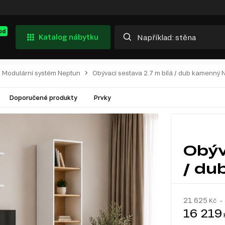
od
Katalog nábytku
Modulární systém Neptun
Obývací sestava 2.7 m bílá / dub kamenný 
Doporučené produkty
Prvky
Obýv
/ du
21 625
Kč – 
16 219