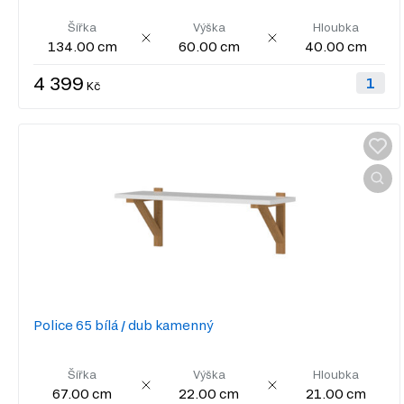
Šířka
Výška
Hloubka
134.00 cm
60.00 cm
40.00 cm
4 399
Kč
Police 65 bílá / dub kamenný
Šířka
Výška
Hloubka
67.00 cm
22.00 cm
21.00 cm