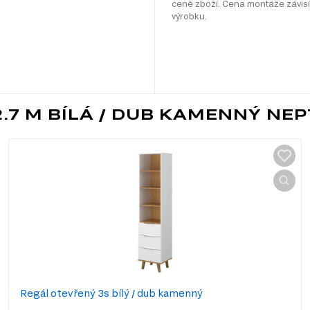
ceně zboží. Cena montáže závisí
výrobku.
.7 M BÍLÁ / DUB KAMENNÝ NE
Regál otevřený 3s bílý / dub kamenný