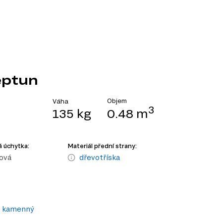
eptun
Objem
Váha
3
135 kg
0.48 m
 úchytka:
Materiál přední strany:
ová
dřevotříska
ub kamenný