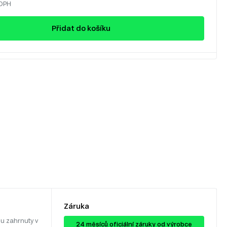
 DPH
Přidat do košíku
Záruka
u zahrnuty v
24 ​​​​měsíců oficiální záruky od výrobce