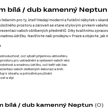
7 m bílá / dub kamenný Neptun
 řešením pro ty, kteří hledají moderní a funkční nábytek v skan
 úložného prostoru a zároveň se stane stylovým prvkem vašeho 
ezentaci vašich oblíbených předmětů. Díky kvalitnímu zpracová
snadnou údržbu. Navštivte naši prodejnu v Praze a objevte, jak
y
 jednoduchost, což vytváří příjemnou atmosféru.
rostoru pro uskladnění a vystavení vašich věcí.
í odolnost a snadnou údržbu, což šetří váš čas.
ezentaci vašich oblíbených dekorací a knih.
stup k obsahu a pohodlné používání.
st a styl.
0 cm x 40.00 cm
1.00 cm
 m bílá / dub kamenný Neptun
(0)
 cm x 40.00 cm