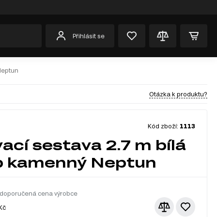
Přihlásit se
Neptun
Otázka k produktu?
Kód zboží:
1113
ací sestava 2.7 m bílá
b kamenný Neptun
doporučená cena výrobce
Kč