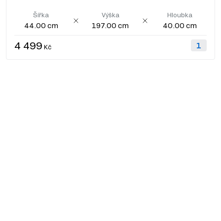
Šířka
Výška
Hloubka
44.00 cm
197.00 cm
40.00 cm
4 499
Kč