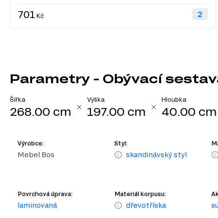
701
Kč
Parametry - Obývací sestav
Šířka
Výška
Hloubka
268.00 cm
197.00 cm
40.00 cm
Výrobce:
Styl:
Ma
Mebel Bos
skandinávský styl
Povrchová úprava:
Materiál korpusu:
Ak
laminovaná
dřevotříska
s