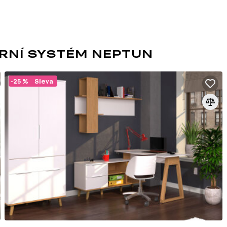
.00 cm x 40.00 cm
) Neptun. Tento modulový systém se skládá z 18 produktů, kte
RNÍ SYSTÉM NEPTUN
-25 %
Sleva
SKANDINÁVSKÝ STY
Skandinávský styl oceňuje útulnost — je 
stejně jako důraz na individuální, ale prom
cestu, která vám umožňuje žít podle prin
znamená „tak akorát“ – nic by nemělo být
jemným barvám se budete vždy cítit jako d
Skandinávská láska k přírodě, lesům a loukám se 
nábytku — formy a design jsou jednoduché a pr
minimum dekoru a jeden výrazný prvek uspořádá