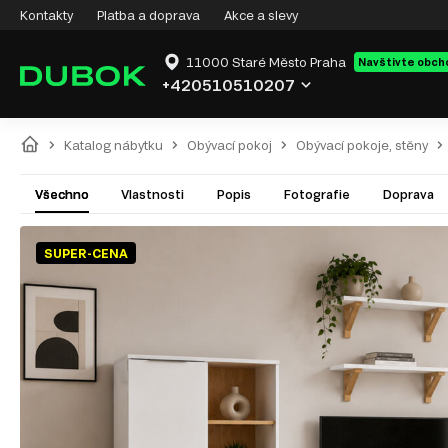
Kontakty
Platba a doprava
Akce a slevy
11000 Staré Město Praha
Navštivte obch
+420510510207
Katalog nábytku
Obývací pokoj
Obývací pokoje, stěny
Všechno
Vlastnosti
Popis
Fotografie
Doprava
SUPER-CENA