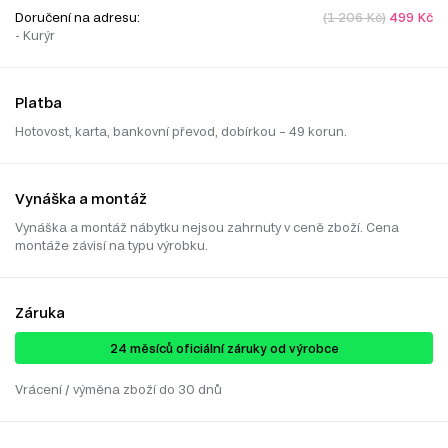
Doručení na adresu:
(1 206 Kč)
499 Kč
- Kurýr
Platba
Hotovost, karta, bankovní převod, dobírkou – 49 korun.
Vynáška a montáž
Vynáška a montáž nábytku nejsou zahrnuty v ceně zboží. Cena
montáže závisí na typu výrobku.
Záruka
24 ​​​​měsíců oficiální záruky od výrobce
Vrácení / výměna zboží do 30 dnů