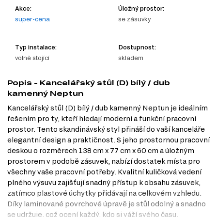
Akce:
Úložný prostor:
super-cena
se zásuvky
Typ instalace:
Dostupnost:
volně stojící
skladem
Popis - Kancelářský stůl (D) bílý / dub
kamenný Neptun
Kancelářský stůl (D) bílý / dub kamenný Neptun je ideálním
řešením pro ty, kteří hledají moderní a funkční pracovní
prostor. Tento skandinávský styl přináší do vaší kanceláře
elegantní design a praktičnost. S jeho prostornou pracovní
deskou o rozměrech 138 cm x 77 cm x 60 cm a úložným
prostorem v podobě zásuvek, nabízí dostatek místa pro
všechny vaše pracovní potřeby. Kvalitní kuličková vedení
plného výsuvu zajišťují snadný přístup k obsahu zásuvek,
zatímco plastové úchytky přidávají na celkovém vzhledu.
Díky laminované povrchové úpravě je stůl odolný a snadno
se udržuje, což ocení každý, kdo si váží svého času.