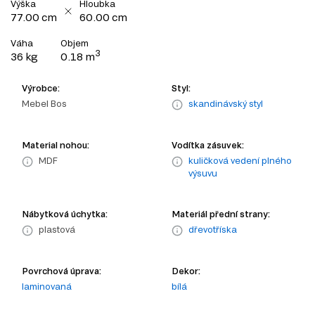
Výška
Hloubka
77.00 cm
60.00 cm
Váha
Objem
3
36 kg
0.18 m
Výrobce:
Styl:
Mebel Bos
skandinávský styl
Material nohou:
Vodítka zásuvek:
MDF
kuličková vedení plného
výsuvu
Nábytková úchytka:
Materiál přední strany:
plastová
dřevotříska
Povrchová úprava:
Dekor:
laminovaná
bílá