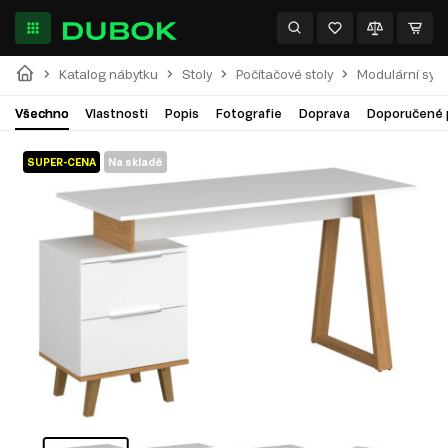
Katalog nábytku
Stoly
Počítačové stoly
Modulární sys
Všechno
Vlastnosti
Popis
Fotografie
Doprava
Doporučené 
SUPER-CENA
Na skladě