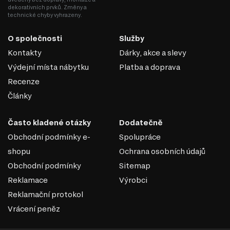
barva je bílá, možné jsou všechny její odstíny. Můžete jej
dekorativních prvků. Změny a
technické chyby vyhrazeny.
zkombinovat s pastelovými tóny. Jemná růžová, modrá, šedá,
zelená a oranžová bude ideální;
Skandinávský styl umožňuje kombinovat mnoho nábytku, i když
O společnosti
Služby
není ze stejné řady. Měl by být uspořádán minimalisticky, ale
Kontakty
Dárky, akce a slevy
zároveň multifunkčně. Nezapomeňte na přirozenost materiálů,
hlavní roli hraje dřevo.
Výdejní místa nábytku
Platba a doprava
Recenze
Články
Často kladené otázky
Dodatečně
Obchodní podmínky e-
Spolupráce
shopu
Ochrana osobních údajů
Obchodní podmínky
Sitemap
Reklamace
Výrobci
Reklamační protokol
Vrácení peněz
KULIČKOVÁ VEDENÍ PLNÉHO