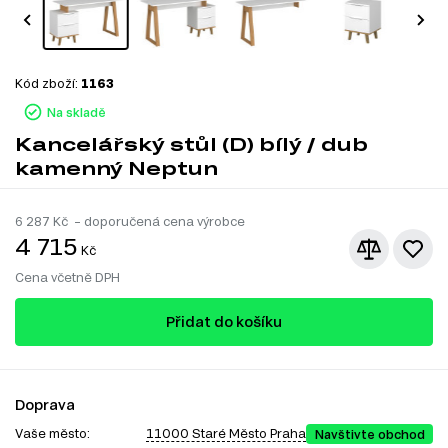
Kód zboží:
1163
Na skladě
Kancelářský stůl (D) bílý / dub
kamenný Neptun
6 287
Kč – doporučená cena výrobce
4 715
Kč
Cena včetně DPH
Přidat do košíku
Doprava
Vaše město:
11000 Staré Město Praha
Navštivte obchod