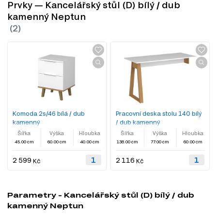
Prvky — Kancelářský stůl (D) bílý / dub
kamenný Neptun
Komoda 2s/46 bílá / dub
Pracovní deska stolu 140 bílý
kamenný
/ dub kamenný
Šířka
Výška
Hloubka
Šířka
Výška
Hloubka
45.00 cm
60.00 cm
40.00 cm
138.00 cm
77.00 cm
60.00 cm
2 599
2 116
Kč
Kč
Parametry - Kancelářský stůl (D) bílý / dub
kamenný Neptun