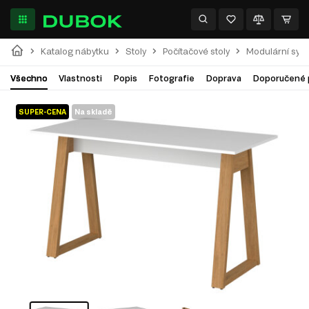
Katalog nábytku
Stoly
Počítačové stoly
Modulární sys
Všechno
Vlastnosti
Popis
Fotografie
Doprava
Doporučené 
SUPER-CENA
Na skladě