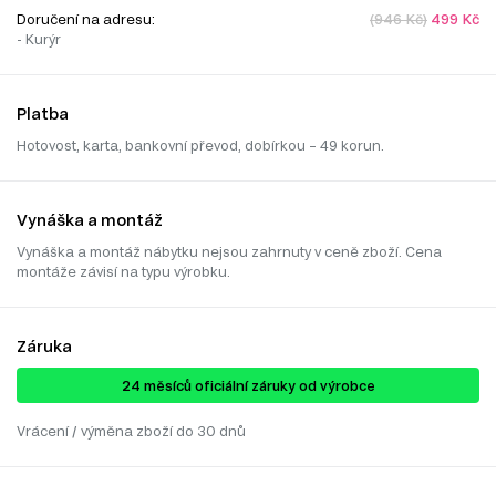
Doručení na adresu:
(946 Kč)
499 Kč
- Kurýr
Platba
Hotovost, karta, bankovní převod, dobírkou – 49 korun.
Vynáška a montáž
Vynáška a montáž nábytku nejsou zahrnuty v ceně zboží. Cena
montáže závisí na typu výrobku.
Záruka
24 ​​​​měsíců oficiální záruky od výrobce
Vrácení / výměna zboží do 30 dnů