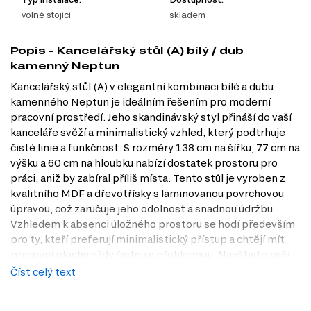
volně stojící
skladem
Popis - Kancelářský stůl (A) bílý / dub
kamenný Neptun
Kancelářský stůl (A) v elegantní kombinaci bílé a dubu
kamenného Neptun je ideálním řešením pro moderní
pracovní prostředí. Jeho skandinávský styl přináší do vaší
kanceláře svěží a minimalistický vzhled, který podtrhuje
čisté linie a funkčnost. S rozměry 138 cm na šířku, 77 cm na
výšku a 60 cm na hloubku nabízí dostatek prostoru pro
práci, aniž by zabíral příliš místa. Tento stůl je vyroben z
kvalitního MDF a dřevotřísky s laminovanou povrchovou
úpravou, což zaručuje jeho odolnost a snadnou údržbu.
Vzhledem k absenci úložného prostoru se hodí především
pro ty, kteří preferují minimalistický přístup a chtějí mít
pracovní plochu vždy čistou a přehlednou. Navštivte naši
prodejnu v Praze a objevte, jak tento stůl může obohatit
Číst celý text
vaši kancelář.
Charakteristiky, vlastnosti a výhody