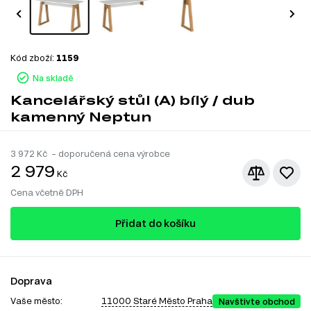
Kód zboží:
1159
Na skladě
Kancelářský stůl (A) bílý / dub
kamenný Neptun
3 972
Kč – doporučená cena výrobce
2 979
Kč
Cena včetně DPH
Přidat do košíku
Doprava
Vaše město:
11000 Staré Město Praha
Navštivte obchod