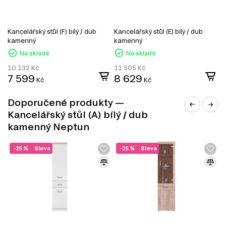
TV stolky
Komody
Šatní skříň
Úložný prostor
Kancelářský stůl (F) bílý / dub
Kancelářský stůl (E) bílý / dub
K
Nástěnné police a skříňky
kamenný
kamenný
k
Kancelářské stoly
Na skladě
Na skladě
10 132
Kč
11 505
Kč
6
7 599
8 629
4
Kč
Kč
Doporučené produkty —
Kancelářský stůl (A) bílý / dub
kamenný Neptun
-25 %
Sleva
-25 %
Sleva
SKANDINÁVSKÝ STYL
Rů