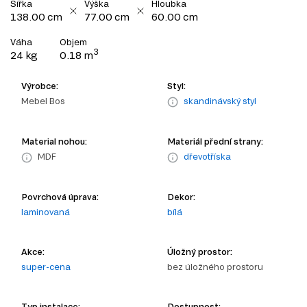
Šířka
Výška
Hloubka
138.00 cm
77.00 cm
60.00 cm
Váha
Objem
3
24 kg
0.18 m
Výrobce:
Styl:
Mebel Bos
skandinávský styl
Material nohou:
Materiál přední strany:
MDF
dřevotříska
Povrchová úprava:
Dekor:
laminovaná
bílá
Akce:
Úložný prostor:
super-cena
bez úložného prostoru
Typ instalace:
Dostupnost: