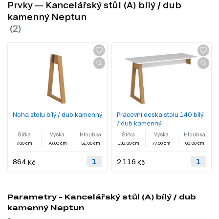
Prvky — Kancelářský stůl (A) bílý / dub
kamenný Neptun
Noha stolu bílý / dub kamenný
Pracovní deska stolu 140 bílý
/ dub kamenný
Šířka
Výška
Hloubka
Šířka
Výška
Hloubka
7.00 cm
76.00 cm
51.00 cm
138.00 cm
77.00 cm
60.00 cm
864
2 116
Kč
Kč
Parametry - Kancelářský stůl (A) bílý / dub
kamenný Neptun