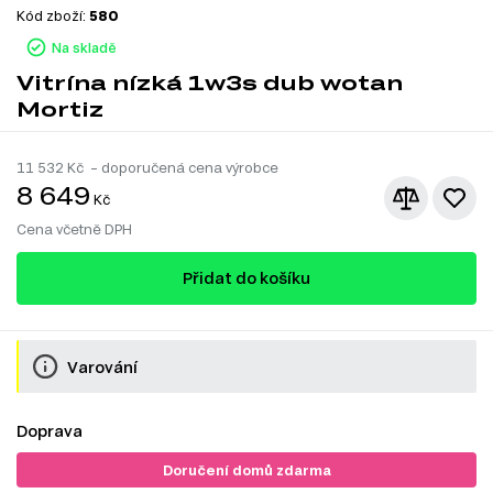
Kód zboží:
580
Na skladě
Vitrína nízká 1w3s dub wotan
Mortiz
11 532
Kč – doporučená cena výrobce
8 649
Kč
Cena včetně DPH
Přidat do košíku
Varování
Doprava
Doručení domů zdarma