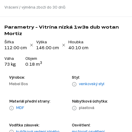
Vrácení / výměna zboží do 30 dnů
Parametry - Vitrína nízká 1w3s dub wotan
Mortiz
Šířka
Výška
Hloubka
112.00 cm
146.00 cm
40.10 cm
Váha
Objem
3
73 kg
0.18 m
Výrobce:
Styl:
Mebel Bos
venkovský styl
Materiál přední strany:
Nábytková úchytka:
MDF
plastová
Vodítka zásuvek:
Osvětlení:
kuličková vedení plného
možnost osvětlení