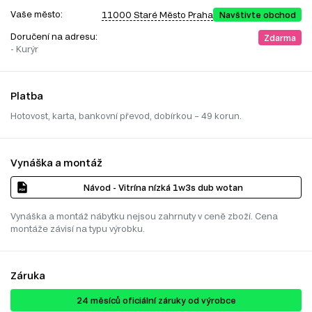
Vaše město:
11000 Staré Město Praha
Navštivte obchod
Doručení na adresu:
Zdarma
- Kurýr
Platba
Hotovost, karta, bankovní převod, dobírkou – 49 korun.
Vynáška a montáž
Návod - Vitrína nízká 1w3s dub wotan
Vynáška a montáž nábytku nejsou zahrnuty v ceně zboží. Cena
montáže závisí na typu výrobku.
Záruka
24 ​​​​měsíců oficiální záruky od výrobce