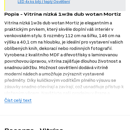
LED 4x ks bílý / teplý Osvětlení
Popis - Vitrína nízká 1w3s dub wotan Mortiz
Vitrína nízká 1w3s dub wotan Mortiz je elegantním a
praktickým prvkem, který skvěle doplní váš interiér v
venkovském stylu. S rozměry 112 cm na šířku, 146 cm na
výšku a 40,1 cm na hloubku, je ideální pro vystavení vašich
oblíbených knih, dekorací nebo rodinných fotografií.
Vyrobena z kvalitního MDF a dřevotřísky s laminovanou
povrchovou úpravou, vitrína zajišťuje dlouhou životnost a
snadnou údržbu. Možnost osvětlení dodává vitríně
moderní nádech a umožňuje zvýraznit vystavené
předměty. Díky kuličkovým vodítkům plného výsuvu se
zásuvky snadno otevírají a zavírají, což usnadňuje přístup k
uloženým věcem. Navštivte naši prodejnu v Praze a
objevte, jak může tato vitrína obohatit váš domov.
Číst celý text
Charakteristiky, vlastnosti a výhody
Venkovský styl.
Vitrína přináší do vašeho interiéru útulnou
atmosféru a harmonii, ideální pro milovníky přírodních materiálů a