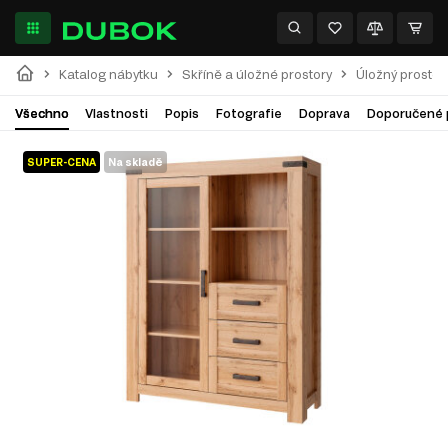
Katalog nábytku
Skříně a úložné prostory
Úložný prostor
Všechno
Vlastnosti
Popis
Fotografie
Doprava
Doporučené 
SUPER-CENA
Na skladě