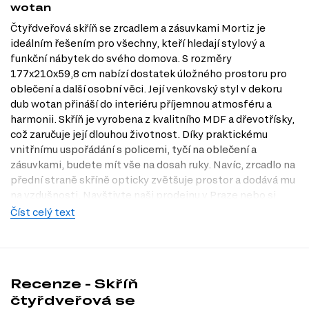
wotan
Čtyřdveřová skříň se zrcadlem a zásuvkami Mortiz je
ideálním řešením pro všechny, kteří hledají stylový a
funkční nábytek do svého domova. S rozměry
177x210x59,8 cm nabízí dostatek úložného prostoru pro
oblečení a další osobní věci. Její venkovský styl v dekoru
dub wotan přináší do interiéru příjemnou atmosféru a
harmonii. Skříň je vyrobena z kvalitního MDF a dřevotřísky,
což zaručuje její dlouhou životnost. Díky praktickému
vnitřnímu uspořádání s policemi, tyčí na oblečení a
zásuvkami, budete mít vše na dosah ruky. Navíc, zrcadlo na
přední straně skříně opticky zvětšuje prostor a dodává mu
na vzdušnosti. Navštivte naši prodejnu v Praze nebo si
prohlédněte naši nabídku na Dubok.cz, kde najdete další
Číst celý text
inspiraci pro váš domov.
Charakteristiky, vlastnosti a výhody
Prostorné uspořádání.
Skříň nabízí dostatek místa na oblečení, s
Recenze - Skříň
policemi a tyčí pro zavěšení, což usnadňuje organizaci.
čtyřdveřová se
Stylový design.
Venkovský styl v dekoru dub wotan dodává