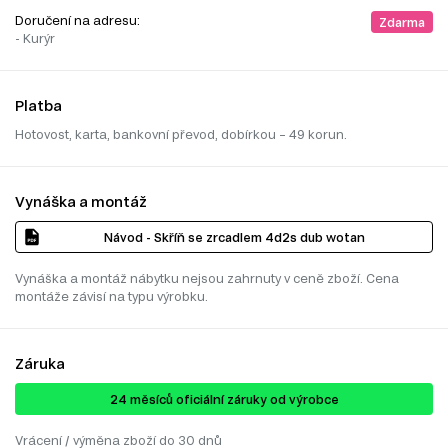
Doručení na adresu:
Zdarma
- Kurýr
Platba
Hotovost, karta, bankovní převod, dobírkou – 49 korun.
Vynáška a montáž
Návod - Skříň se zrcadlem 4d2s dub wotan
Vynáška a montáž nábytku nejsou zahrnuty v ceně zboží. Cena
montáže závisí na typu výrobku.
Záruka
24 ​​​​měsíců oficiální záruky od výrobce
Vrácení / výměna zboží do 30 dnů