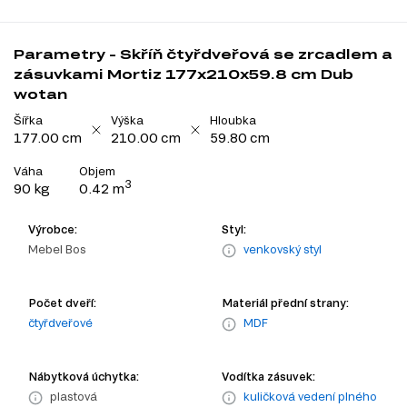
Parametry - Skříň čtyřdveřová se zrcadlem a
zásuvkami Mortiz 177x210x59.8 cm Dub
wotan
Šířka
Výška
Hloubka
177.00 cm
210.00 cm
59.80 cm
Váha
Objem
3
90 kg
0.42 m
Výrobce:
Styl:
Mebel Bos
venkovský styl
Počet dveří:
Materiál přední strany:
čtyřdveřové
MDF
Nábytková úchytka:
Vodítka zásuvek:
plastová
kuličková vedení plného