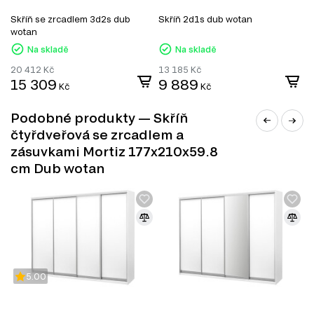
Zrcadla
Botníky do předsíně
Skříň se zrcadlem 3d2s dub
Skříň 2d1s dub wotan
S
wotan
Na skladě
Na skladě
20 412
Kč
13 185
Kč
1
15 309
9 889
9
Kč
Kč
Podobné produkty — Skříň
čtyřdveřová se zrcadlem a
zásuvkami Mortiz 177x210x59.8
cm Dub wotan
VENKOVSKÝ STYL
Neobvyklý styl interiéru je oblíbený v designu
5.00
venkovských domů, letních chat a statků. Design je stále
častější v kavárnách, hotelech, rekreačních střediscích a
dokonce i v městských bytech. Přestože se country styl