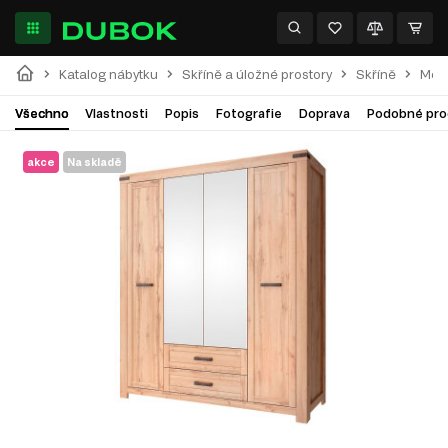
Katalog nábytku
Skříně a úložné prostory
Skříně
Modu
Všechno
Vlastnosti
Popis
Fotografie
Doprava
Podobné pro
akce
Na skladě