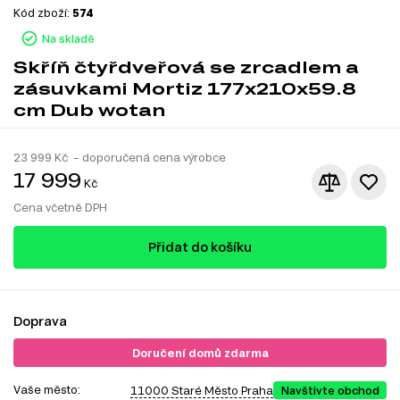
Kód zboží:
574
Na skladě
Skříň čtyřdveřová se zrcadlem a
zásuvkami Mortiz 177x210x59.8
cm Dub wotan
23 999
Kč – doporučená cena výrobce
17 999
Kč
Cena včetně DPH
Přidat do košíku
Doprava
Doručení domů zdarma
Vaše město:
11000 Staré Město Praha
Navštivte obchod