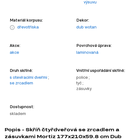
výsuvu
Materiál korpusu:
Dekor:
dřevotříska
dub wotan
Akce:
Povrchová úprava:
akce
laminovaná
Druh skříně:
Vnitřní uspořádání skříně:
s otevíracími dveřmi
;
police ;
se zrcadlem
tyč ;
zásuvky
Dostupnost:
skladem
Popis - Skříň čtyřdveřová se zrcadlem a
zásuvkami Mortiz 177x210x59.8 cm Dub