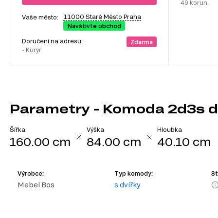
49 korun.
11000 Staré Město Praha
Vaše město:
Navštivte obchod
Doručení na adresu:
Zdarma
- Kurýr
Parametry - Komoda 2d3s d
Šířka
Výška
Hloubka
160.00 cm
84.00 cm
40.10 cm
Výrobce:
Typ komody:
St
Mebel Bos
s dvířky