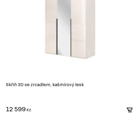
Plný výsuv: Díky konstrukci mohou všechny sekce vedení vysouvat, c
prostoru zásuvky.
Pevnost: Telescopická vedení jsou vyráběna z pevné oceli nebo hli
vysoké zatížení (obvykle až 30–50 kg, někdy i více).
Přesnost pohybu: Jsou vybavena kuličkovými ložisky, která zajišťují pl
Dlouhá životnost: Vysoká odolnost proti opotřebení zajišťuje dlouhou 
používání.
Funkčnost: Některé modely mají další funkce, jako například tlumiče,
plynulé zavírání, nebo systémy push-to-open, které otevírají zásuvku
Telescopické plně výsuvné vedení je ideální pro případy, kd
přístup a spolehlivost. Často se používají v nábytku vyšší tří
Skříň 3D se zrcadlem, kašmírový lesk
12 599
Kč