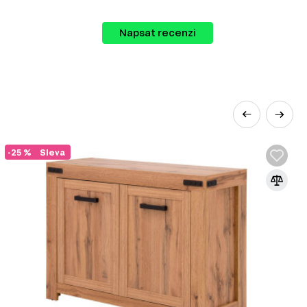
zných kategorií, jako jsou:
Napsat recenzi
-25 %
Sleva
signu venkovských domů, letních chat a
h, hotelech, rekreačních střediscích a
 country styl liší svými jedinečnými
ickém regionu, národních tradicích a
fikovat: