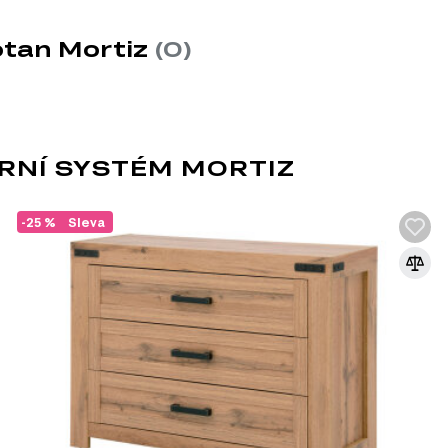
skládá z 24 produktů. V rámci této série si můžete vybírat z rů
otan Mortiz
(0)
RNÍ SYSTÉM MORTIZ
-25 %
Sleva
VENKOVSKÝ STYL
Neobvyklý styl interiéru je oblíbený v de
statků. Design je stále častější v kavárnác
dokonce i v městských bytech. Přestože se
dekoracemi a designem v závislosti na etn
folklóru, obecné rysy stylu lze stále identi