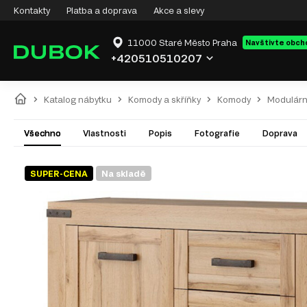
Kontakty
Platba a doprava
Akce a slevy
11000 Staré Město Praha
Navštivte obch
+420510510207
Katalog nábytku
Komody a skříňky
Komody
Modulárn
Všechno
Vlastnosti
Popis
Fotografie
Doprava
SUPER-CENA
Na skladě