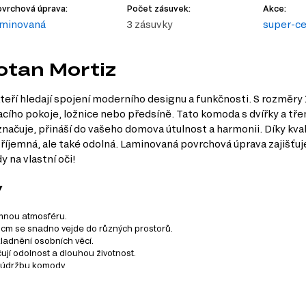
vrchová úprava:
Počet zásuvek:
Akce:
aminovaná
3 zásuvky
super-c
otan Mortiz
eří hledají spojení moderního designu a funkčnosti. S rozměry 
ývacího pokoje, ložnice nebo předsíně. Tato komoda s dvířky a t
načuje, přináší do vašeho domova útulnost a harmonii. Díky kva
příjemná, ale také odolná. Laminovaná povrchová úprava zajišťu
 na vlastní oči!
y
emnou atmosféru.
 cm se snadno vejde do různých prostorů.
kladnění osobních věcí.
ují odolnost a dlouhou životnost.
 údržbu komody.
tevírání.