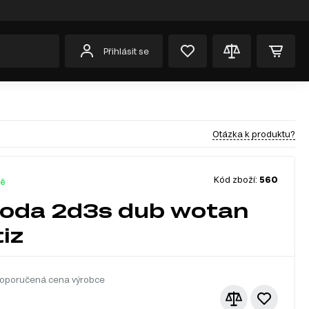
Přihlásit se
Otázka k produktu?
Kód zboží:
560
dě
oda 2d3s dub wotan
iz
oporučená cena výrobce