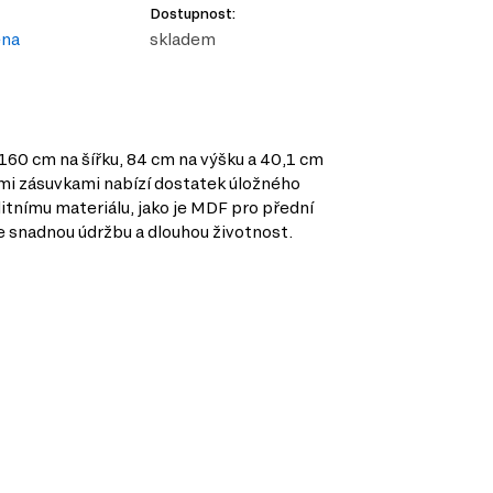
Dostupnost:
ena
skladem
160 cm na šířku, 84 cm na výšku a 40,1 cm
řemi zásuvkami nabízí dostatek úložného
litnímu materiálu, jako je MDF pro přední
je snadnou údržbu a dlouhou životnost.