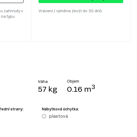
u zahrnuty v
Vrácení / výměna zboží do 30 dnů
 na typu
Objem
Váha
3
57 kg
0.16 m
řední strany:
Nábytková úchytka:
plastová