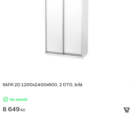
ož poskytuje přístup k celému
níku, což umožňuje snášet
ynulý a tichý pohyb.
životnost i při intenzivním
 které zajišťují automatické
 stisknutím.
y je potřebný maximální
dy.
MDF
Skříň 2D 1200x2400x600, 2 DTD, bílá
MDF je jedním z nejoblíbenějších materiá
dřevěných vláken lisováním pod vysokým t
Na skladě
pryskyřic. Díky svým vlastnostem se MDF
8 649
Kč
dvířek, dekorativních panelů a dalších int
Vlastnosti MDF: