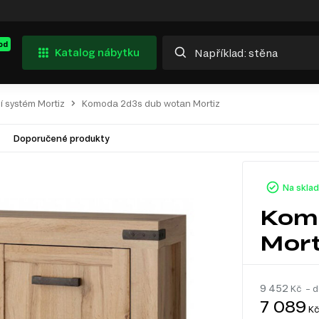
od
Katalog nábytku
í systém Mortiz
Komoda 2d3s dub wotan Mortiz
Doporučené produkty
Na skla
Kom
Mort
9 452
Kč – d
7 089
Kč