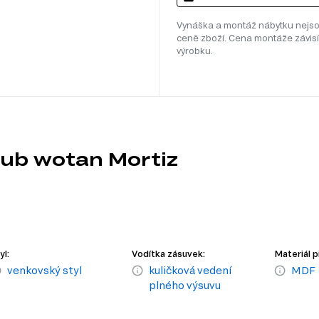
Vynáška a montáž nábytku nejso
ceně zboží. Cena montáže závisí
výrobku.
ub wotan Mortiz
yl:
Vodítka zásuvek:
Materiál p
venkovský styl
kuličková vedení
MDF
plného výsuvu