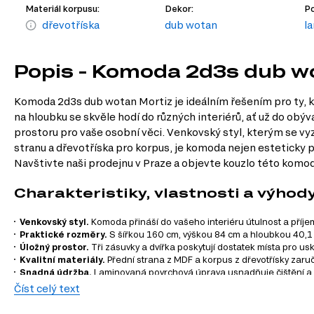
Materiál korpusu:
Dekor:
Po
dřevotříska
dub wotan
l
Popis - Komoda 2d3s dub w
Komoda 2d3s dub wotan Mortiz je ideálním řešením pro ty, kt
na hloubku se skvěle hodí do různých interiérů, ať už do ob
prostoru pro vaše osobní věci. Venkovský styl, kterým se vyz
stranu a dřevotříska pro korpus, je komoda nejen esteticky 
Navštivte naši prodejnu v Praze a objevte kouzlo této komody
Charakteristiky, vlastnosti a výhod
Venkovský styl.
Komoda přináší do vašeho interiéru útulnost a příj
Praktické rozměry.
S šířkou 160 cm, výškou 84 cm a hloubkou 40,1
Úložný prostor.
Tři zásuvky a dvířka poskytují dostatek místa pro us
Kvalitní materiály.
Přední strana z MDF a korpus z dřevotřísky zaruč
Snadná údržba.
Laminovaná povrchová úprava usnadňuje čištění a
Kuličková vedení.
Zásuvky s plným výsuvem zajišťují hladké a tiché o
Číst celý text
Informace o sérii nábytku