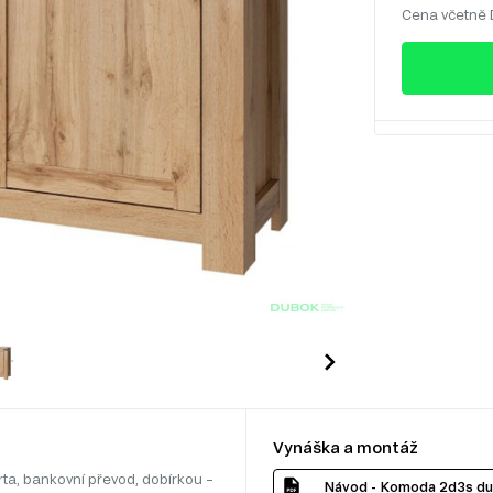
Cena včetně
Vynáška a montáž
rta, bankovní převod, dobírkou –
Návod - Komoda 2d3s d