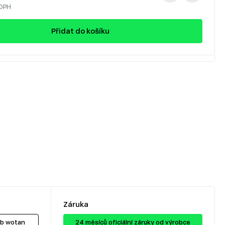
 DPH
Přidat do košíku
Záruka
ub wotan
24 ​​​​měsíců oficiální záruky od výrobce