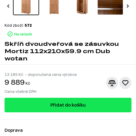
Kód zboží:
572
Na skladě
Skříň dvoudveřová se zásuvkou
Mortiz 112x210x59.9 cm Dub
wotan
13 185
Kč – doporučená cena výrobce
9 889
Kč
Cena včetně DPH
Přidat do košíku
Doprava