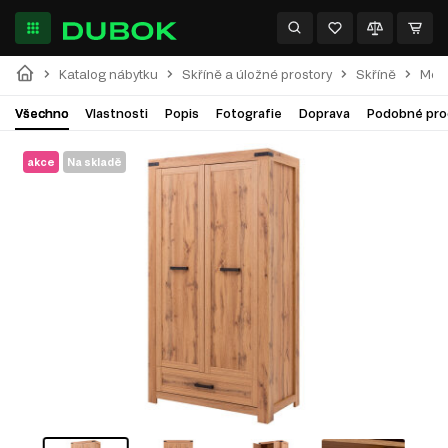
Katalog nábytku
Skříně a úložné prostory
Skříně
Modu
Všechno
Vlastnosti
Popis
Fotografie
Doprava
Podobné pro
akce
Na skladě