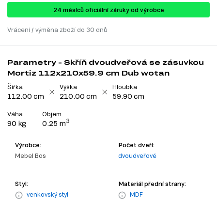
24 ​​​​měsíců oficiální záruky od výrobce
Vrácení / výměna zboží do 30 dnů
Parametry - Skříň dvoudveřová se zásuvkou
Mortiz 112x210x59.9 cm Dub wotan
Šířka
Výška
Hloubka
112.00 cm
210.00 cm
59.90 cm
Váha
Objem
3
90 kg
0.25 m
Výrobce:
Počet dveří:
Mebel Bos
dvoudveřové
Styl:
Materiál přední strany:
venkovský styl
MDF