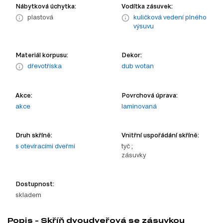
Nábytková úchytka:
Vodítka zásuvek:
plastová
kuličková vedení plného
výsuvu
Materiál korpusu:
Dekor:
dřevotříska
dub wotan
Akce:
Povrchová úprava:
akce
laminovaná
Druh skříně:
Vnitřní uspořádání skříně:
s otevíracími dveřmi
tyč ;
zásuvky
Dostupnost:
skladem
Popis - Skříň dvoudveřová se zásuvkou