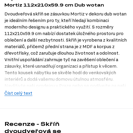
Mortiz 112x210x59.9 cm Dub wotan
Dvoudveřová skříň se zásuvkou Mortiz v dekoru dub wotan
je ideálním řešením pro ty, kteří hledají kombinaci
moderního designu a praktického využití. S rozměry
112x210x59.9 cm nabízí dostatek úložného prostoru pro
oblečení a další nezbytnosti. Skříň je vyrobena z kvalitních
materiálů, přičemž přední strana je z MDF a korpus z
dřevotřísky, což zaručuje dlouhou životnost a odolnost.
Vnitřní uspořádání zahrnuje tyč na zavěšení oblečení a
zásuvky, které usnadňují organizaci a přístup k věcem.
Tento kousek nábytku se skvěle hodí do venkovských
interiérů a dodá vašemu domovu útulnou atmosféru.
Navštivte naši prodejnu v Praze nebo se podívejte na naši
nabídku na Dubok.cz, kde najdete další skvělé kousky pro
Číst celý text
váš domov.
Charakteristiky, vlastnosti a výhody
Prostorný design.
Skříň s rozměry 112x210x59.9 cm poskytuje
Recenze - Skříň
dostatek místa pro oblečení a další osobní věci, čímž pomáhá
dvoudveřová se
udržovat váš domov v pořádku.