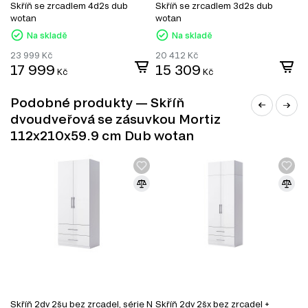
Úložný prostor
Skříň se zrcadlem 4d2s dub
Skříň se zrcadlem 3d2s dub
S
Noční stolky
wotan
wotan
Nástěnné police a skříňky
Na skladě
Na skladě
Zrcadla
Botníky do předsíně
23 999
Kč
20 412
Kč
1
17 999
15 309
9
Kč
Kč
Podobné produkty — Skříň
dvoudveřová se zásuvkou Mortiz
112x210x59.9 cm Dub wotan
VENKOVSKÝ STYL
Neobvyklý styl interiéru je oblíbený v designu
Skříň 2dv 2šu bez zrcadel, série N
Skříň 2dv 2šx bez zrcadel +
S