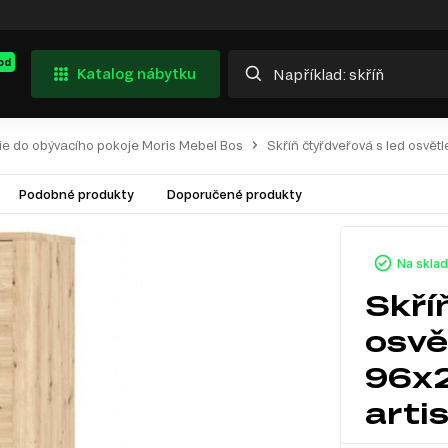
od
Katalog nábytku
ie do obývacího pokoje Moris Mebel Bos
Skříň čtyřdveřová s led osvě
Podobné produkty
Doporučené produkty
Na skla
Skří
osvě
96x
arti