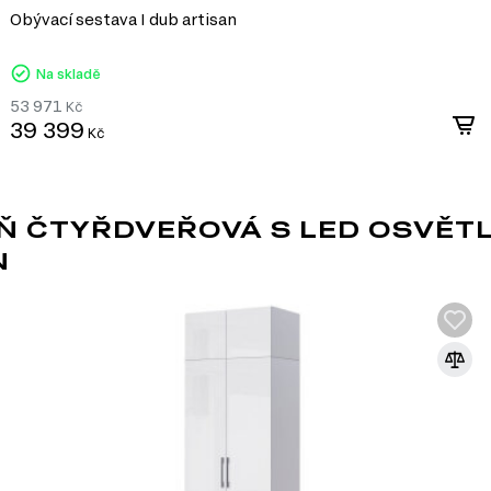
Obývací sestava I dub artisan
Na skladě
53 971
Kč
39 399
Kč
Ň ČTYŘDVEŘOVÁ S LED OSVĚT
N