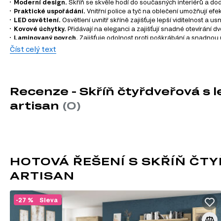
Moderní design.
Skříň se skvěle hodí do současných interiérů a dod
Praktické uspořádání.
Vnitřní police a tyč na oblečení umožňují efe
LED osvětlení.
Osvětlení uvnitř skříně zajišťuje lepší viditelnost a u
Kovové úchytky.
Přidávají na eleganci a zajišťují snadné otevírání dve
Laminovaný povrch.
Zajišťuje odolnost proti poškrábání a snadnou 
Materiál dřevotříska.
Poskytuje pevnost a stabilitu, což zaručuje d
Číst celý text
Informace o sérii nábytku
Tato skříň je součástí modulového systému série nábytku Mor
Recenze - Skříň čtyřdveřová s
zahrnují:
artisan
(0)
TV stolky
Komody
Konferenční stolky
Jídelní stoly
Šatní skříň
HOTOVÁ ŘEŠENÍ S SKŘÍŇ ČT
Úložný prostor
Nástěnné police a skříňky
ARTISAN
-27 %
Sleva