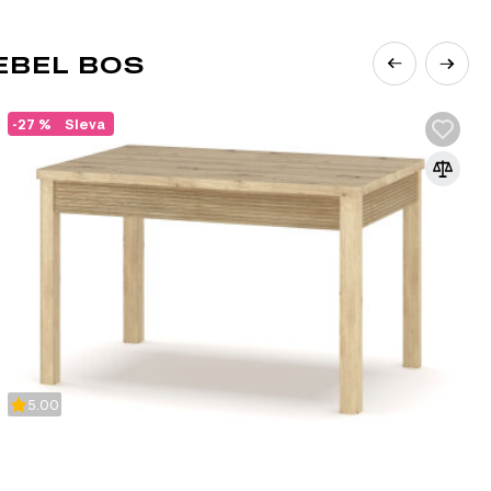
EBEL BOS
-27 %
Sleva
5.00