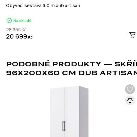
Obývací sestava 3.0 m dub artisan
Na skladě
28 355
Kč
20 699
Kč
PODOBNÉ PRODUKTY — SKŘÍ
96X200X60 CM DUB ARTISA