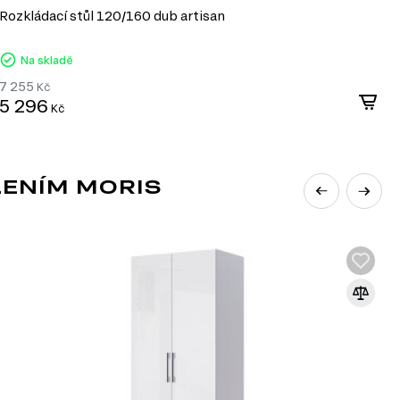
Rozkládací stůl 120/160 dub artisan
K
Na skladě
7 255
8
Kč
5 296
6
Kč
LENÍM MORIS