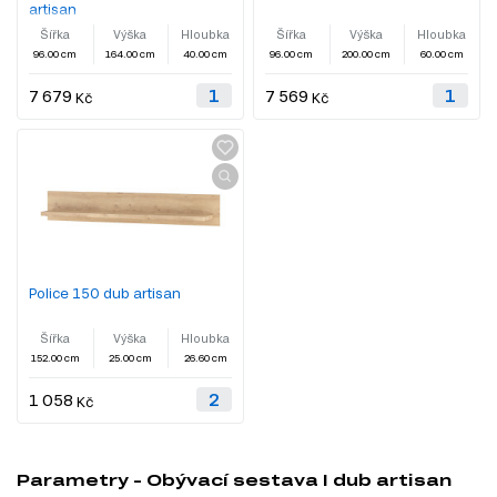
artisan
Šířka
Výška
Hloubka
Šířka
Výška
Hloubka
96.00 cm
164.00 cm
40.00 cm
96.00 cm
200.00 cm
60.00 cm
7 679
7 569
Kč
Kč
Police 150 dub artisan
Šířka
Výška
Hloubka
152.00 cm
25.00 cm
26.60 cm
1 058
Kč
Parametry - Obývací sestava I dub artisan