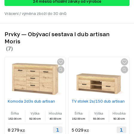
24 ​​​​měsíců oficiální záruky od výrobce
Vrácení / výměna zboží do 30 dnů
Prvky — Obývací sestava I dub artisan
Moris
Komoda 2d3s dub artisan
TV stolek 2s/150 dub artisan
Šířka
Výška
Hloubka
Šířka
Výška
Hloubka
152.00 cm
92.00 cm
40.00 cm
152.00 cm
55.00 cm
50.20 cm
8 279
5 029
Kč
Kč