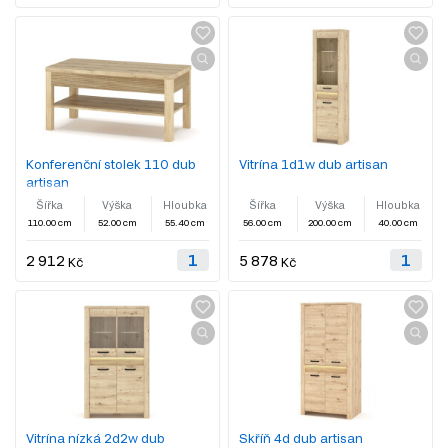
Konferenční stolek 110 dub
Vitrína 1d1w dub artisan
artisan
Šířka
Výška
Hloubka
Šířka
Výška
Hloubka
110.00 cm
52.00 cm
55.40 cm
56.00 cm
200.00 cm
40.00 cm
2 912
5 878
Kč
Kč
Vitrína nízká 2d2w dub
Skříň 4d dub artisan