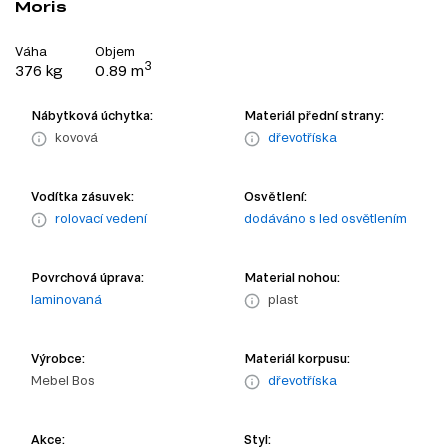
Moris
Váha
Objem
3
376 kg
0.89 m
Nábytková úchytka:
Materiál přední strany:
kovová
dřevotříska
Vodítka zásuvek:
Osvětlení:
rolovací vedení
dodáváno s led osvětlením
Povrchová úprava:
Material nohou:
laminovaná
plast
Výrobce:
Materiál korpusu:
Mebel Bos
dřevotříska
Akce:
Styl: