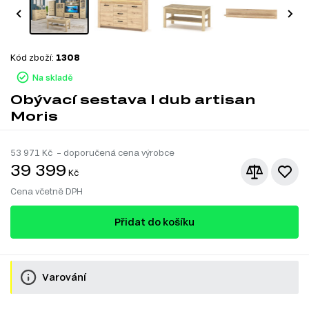
Kód zboží:
1308
Na skladě
Obývací sestava I dub artisan
Moris
53 971
Kč – doporučená cena výrobce
39 399
Kč
Cena včetně DPH
Přidat do košíku
Varování