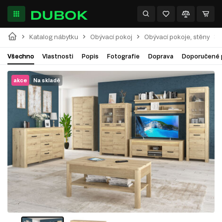
Katalog nábytku
Obývací pokoj
Obývací pokoje, stěny
Všechno
Vlastnosti
Popis
Fotografie
Doprava
Doporučené 
akce
Na skladě