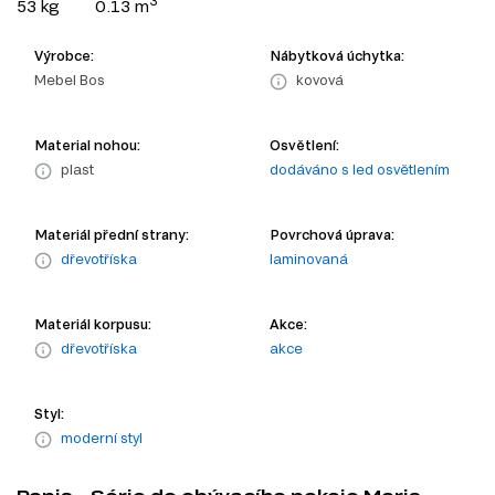
3
53 kg
0.13 m
Výrobce:
Nábytková úchytka:
Mebel Bos
kovová
Material nohou:
Osvětlení:
plast
dodáváno s led osvětlením
Materiál přední strany:
Povrchová úprava:
dřevotříska
laminovaná
Materiál korpusu:
Akce:
dřevotříska
akce
Styl:
moderní styl