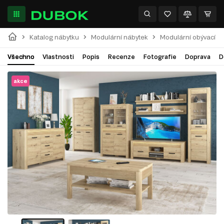
Katalog nábytku
Modulární nábytek
Modulární obývací p
Všechno
Vlastnosti
Popis
Recenze
Fotografie
Doprava
D
akce