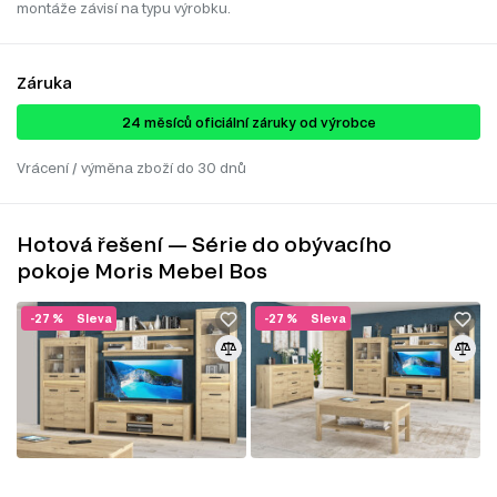
montáže závisí na typu výrobku.
Záruka
24 ​​​​měsíců oficiální záruky od výrobce
Vrácení / výměna zboží do 30 dnů
Hotová řešení — Série do obývacího
pokoje Moris Mebel Bos
-27 %
Sleva
-27 %
Sleva