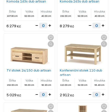
Komoda 1d3s dub artisan
Komoda 2d3s dub artisan
Šířka
Výška
Hloubka
Šířka
Výška
Hloubka
107.00 cm
92.00 cm
40.00 cm
152.00 cm
92.00 cm
40.00 cm
6 279
8 279
Kč
Kč
TV stolek 2s/150 dub artisan
Konferenční stolek 110 dub
artisan
Šířka
Výška
Hloubka
Šířka
Výška
Hloubka
152.00 cm
55.00 cm
50.20 cm
110.00 cm
52.00 cm
55.40 cm
5 029
2 912
Kč
Kč