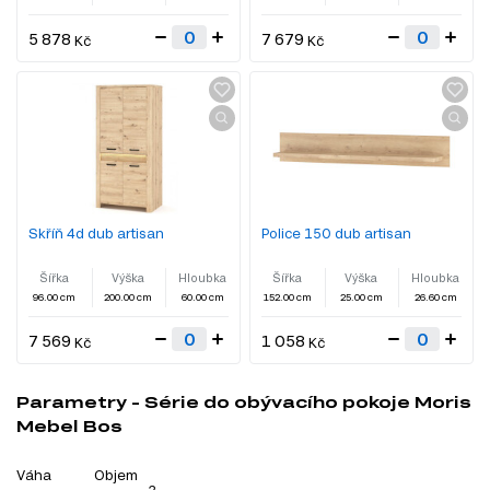
5 878
7 679
Kč
Kč
Skříň 4d dub artisan
Police 150 dub artisan
Šířka
Výška
Hloubka
Šířka
Výška
Hloubka
96.00 cm
200.00 cm
60.00 cm
152.00 cm
25.00 cm
26.60 cm
7 569
1 058
Kč
Kč
Parametry - Série do obývacího pokoje Moris
Mebel Bos
Váha
Objem