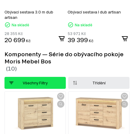
Obývací sestava 3.0 m dub
Obývací sestava I dub artisan
artisan
Na skladě
Na skladě
28 355
Kč
53 971
Kč
20 699
39 399
Kč
Kč
Komponenty — Série do obývacího pokoje
Moris Mebel Bos
Všechny Filtry
Třídění