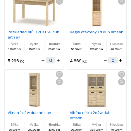
Rozkládací stůl 120/160 dub
Regál otevřený 1d dub artisan
artisan
Šířka
Výška
Hloubka
Šířka
Výška
Hloubka
120.00 cm
75.00 cm
80.00 cm
56.00 cm
200.00 cm
40.00 cm
5 296
4 869
Kč
Kč
Vitrína 1d1w dub artisan
Vitrína nízká 2d2w dub
artisan
Šířka
Výška
Hloubka
Šířka
Výška
Hloubka
56.00 cm
200.00 cm
40.00 cm
96.00 cm
164.00 cm
40.00 cm