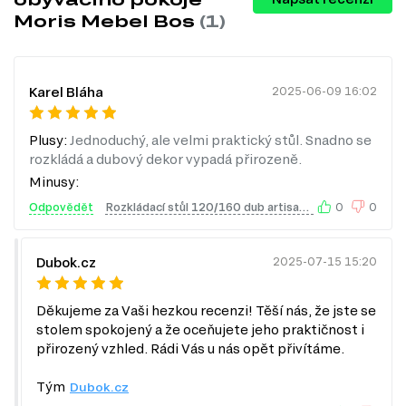
Kovová úchytka.
Elegantní úchytka z kovu dodává nábytku na
Moris Mebel Bos
(1)
atraktivitě a zajišťuje pohodlné otevírání a zavírání skříněk a
zásuvek.
LED osvětlení.
Integrované LED osvětlení vytváří příjemnou
atmosféru a zvyšuje funkčnost nábytku, zejména v obývacím pokoji.
Karel Bláha
2025-06-09 16:02
Praktické uspořádání.
Tento modulový systém umožňuje
kombinaci různých prvků, což vám dává možnost přizpůsobit si
prostor podle vašich potřeb.
Plusy:
Jednoduchý, ale velmi praktický stůl. Snadno se
Informace o sérii nábytku
rozkládá a dubový dekor vypadá přirozeně.
Minusy:
Tento produkt je součástí modulového systému, který se
skládá z 10 různých produktů. V rámci této série si můžete
Odpovědět
Rozkládací stůl 120/160 dub artisan Moris
0
0
vybrat zboží různých kategorií, a to:
TV stolky
Dubok.cz
2025-07-15 15:20
Komody
Konferenční stolky
Jídelní stoly
Děkujeme za Vaši hezkou recenzi! Těší nás, že jste se
Šatní skříň
stolem spokojený a že oceňujete jeho praktičnost i
Úložný prostor
přirozený vzhled. Rádi Vás u nás opět přivítáme.
Nástěnné police a skříňky
Tým
Dubok.cz