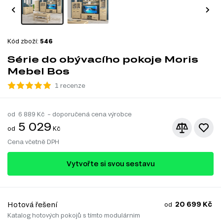
Kód zboží:
546
Série do obývacího pokoje Moris
Mebel Bos
1 recenze
od
6 889
Kč – doporučená cena výrobce
5 029
od
Kč
Cena včetně DPH
Vytvořte si svou sestavu
20 699 Kč
Hotová řešení
od
Katalog hotových pokojů s tímto modulárnim