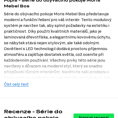
Popis - Série do obývacího pokoje Moris
Mebel Bos
Série do obývacího pokoje Moris Mebel Bos představuje
moderní a funkční řešení pro váš interiér. Tento modulový
systém je navržen tak, aby splnil požadavky na estetiku i
praktičnost. Díky použití kvalitních materiálů, jako je
laminovaná dřevotříska, a elegantnímu kovovému úchytu,
se nábytek stává nejen stylovým, ale také odolným.
Osvětlení s LED technologií dodává prostoru příjemnou
atmosféru a zajišťuje dostatek světla, což oceníte při
každodenním používání. Všechny prvky této série jsou
navrženy s důrazem na moderní styl, který se snadno
přizpůsobí různým interiérům. Navštivte naši prodejnu v
Praze nebo se podívejte na naši nabídku na Dubok.cz, kde
najdete široký výběr produktů pro váš obývací pokoj.
Číst celý text
Charakteristiky, vlastnosti a výhody
Moderní styl.
Tento nábytek přináší do vašeho domova svěží a
aktuální design, který osloví milovníky moderního bydlení.
Recenze - Série do
Kvalitní materiály.
Použití laminované dřevotřísky zajišťuje
dlouhou životnost a snadnou údržbu, což šetří váš čas a peníze.
obývacího pokoje
Napsat recenzi