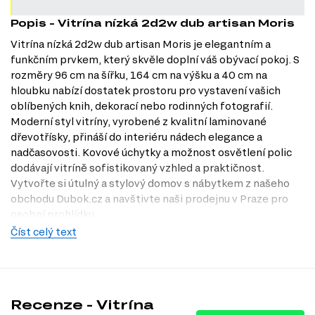
Popis - Vitrína nízká 2d2w dub artisan Moris
Vitrína nízká 2d2w dub artisan Moris je elegantním a
funkčním prvkem, který skvěle doplní váš obývací pokoj. S
rozměry 96 cm na šířku, 164 cm na výšku a 40 cm na
hloubku nabízí dostatek prostoru pro vystavení vašich
oblíbených knih, dekorací nebo rodinných fotografií.
Moderní styl vitríny, vyrobené z kvalitní laminované
dřevotřísky, přináší do interiéru nádech elegance a
nadčasovosti. Kovové úchytky a možnost osvětlení polic
dodávají vitríně sofistikovaný vzhled a praktičnost.
Vytvořte si útulný a stylový domov s nábytkem z našeho
obchodu Dubok.cz a navštivte naši prodejnu v Praze pro
osobní prohlídku.
Číst celý text
Charakteristiky, vlastnosti a výhody
Moderní design.
Vitrína v dekoru dub artisan skvěle zapadne do
současných interiérů a dodá vašemu obývacímu pokoji šmrnc.
Praktická velikost.
S rozměry 96 x 164 x 40 cm nabízí ideální
prostor pro vystavení různých předmětů, aniž by zabírala příliš
Recenze - Vitrína
místa.