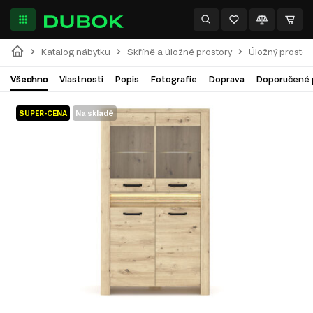
Katalog nábytku
Skříně a úložné prostory
Úložný prostor
Všechno
Vlastnosti
Popis
Fotografie
Doprava
Doporučené 
SUPER-CENA
Na skladě