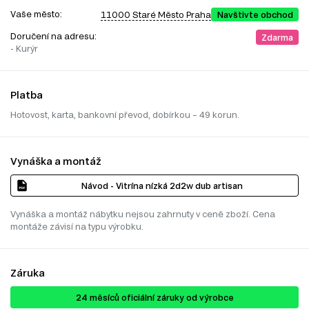
Vaše město:
11000 Staré Město Praha
Navštivte obchod
Doručení na adresu:
Zdarma
- Kurýr
Platba
Hotovost, karta, bankovní převod, dobírkou – 49 korun.
Vynáška a montáž
Návod - Vitrína nízká 2d2w dub artisan
Vynáška a montáž nábytku nejsou zahrnuty v ceně zboží. Cena
montáže závisí na typu výrobku.
Záruka
24 ​​​​měsíců oficiální záruky od výrobce