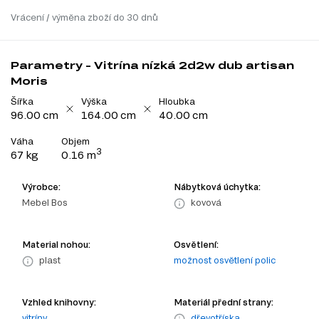
Vrácení / výměna zboží do 30 dnů
Parametry - Vitrína nízká 2d2w dub artisan
Moris
Šířka
Výška
Hloubka
96.00 cm
164.00 cm
40.00 cm
Váha
Objem
3
67 kg
0.16 m
Výrobce:
Nábytková úchytka:
Mebel Bos
kovová
Material nohou:
Osvětlení:
plast
možnost osvětlení polic
Vzhled knihovny:
Materiál přední strany:
vitríny
dřevotříska