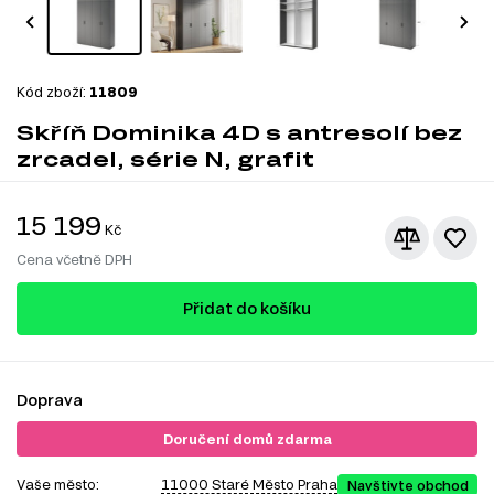
Kód zboží:
11809
Skříň Dominika 4D s antresolí bez
zrcadel, série N, grafit
15 199
Kč
Cena včetně DPH
Přidat do košíku
Doprava
Doručení domů zdarma
Vaše město:
11000 Staré Město Praha
Navštivte obchod