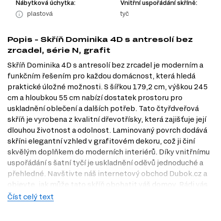
Nábytková úchytka:
Vnitřní uspořádání skříně:
plastová
tyč
Popis - Skříň Dominika 4D s antresolí bez
zrcadel, série N, grafit
Skříň Dominika 4D s antresolí bez zrcadel je moderním a
funkčním řešením pro každou domácnost, která hledá
praktické úložné možnosti. S šířkou 179,2 cm, výškou 245
cm a hloubkou 55 cm nabízí dostatek prostoru pro
uskladnění oblečení a dalších potřeb. Tato čtyřdveřová
skříň je vyrobena z kvalitní dřevotřísky, která zajišťuje její
dlouhou životnost a odolnost. Laminovaný povrch dodává
skříni elegantní vzhled v grafitovém dekoru, což ji činí
skvělým doplňkem do moderních interiérů. Díky vnitřnímu
uspořádání s šatní tyčí je uskladnění oděvů jednoduché a
přehledné. Navštivte náš internetový obchod Dubok.cz a
objevte, jak může tato skříň obohatit váš domov. Rádi vás
také přivítáme v naší prodejně v Praze, kde si můžete skříň
Číst celý text
prohlédnout na vlastní oči.