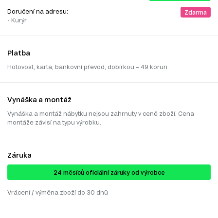
Doručení na adresu:
Zdarma
- Kurýr
Platba
Hotovost, karta, bankovní převod, dobírkou – 49 korun.
Vynáška a montáž
Vynáška a montáž nábytku nejsou zahrnuty v ceně zboží. Cena
montáže závisí na typu výrobku.
Záruka
24 ​​​​měsíců oficiální záruky od výrobce
Vrácení / výměna zboží do 30 dnů