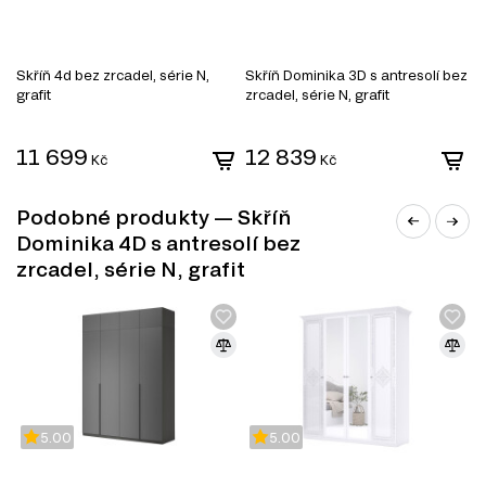
více informací o dalších produktech v této sérii navštivte
naše kategorie:
Obývací pokoje
Skříň 4d bez zrcadel, série N,
Skříň Dominika 3D s antresolí bez
S
Ložnice
grafit
zrcadel, série N, grafit
2
Dětské pokoje
s
11 699
12 839
Kč
Kč
Podobné produkty — Skříň
Dominika 4D s antresolí bez
zrcadel, série N, grafit
5.00
5.00
DŘEVOTŘÍSKA
DTD (dřevotřísková deska) je jedním z nejrozšířenějších