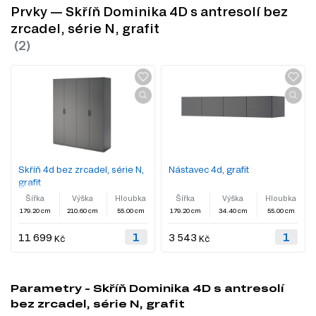
Prvky — Skříň Dominika 4D s antresolí bez
zrcadel, série N, grafit
Skříň 4d bez zrcadel, série N,
Nástavec 4d, grafit
grafit
Šířka
Výška
Hloubka
Šířka
Výška
Hloubka
179.20 cm
210.60 cm
55.00 cm
179.20 cm
34.40 cm
55.00 cm
11 699
3 543
Kč
Kč
Parametry - Skříň Dominika 4D s antresolí
bez zrcadel, série N, grafit