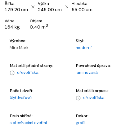
Šířka
Výška
Hloubka
179.20 cm
245.00 cm
55.00 cm
Váha
Objem
3
164 kg
0.40 m
Výrobce:
Styl:
Miro Mark
moderní
Materiál přední strany:
Povrchová úprava:
dřevotříska
laminovaná
Počet dveří:
Materiál korpusu:
čtyřdveřové
dřevotříska
Druh skříně:
Dekor:
s otevíracími dveřmi
grafit