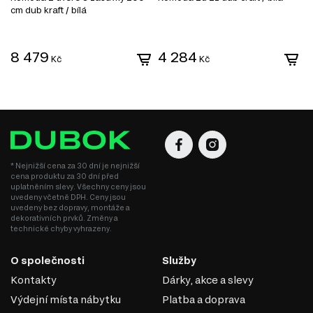
cm dub kraft / bílá
8 479
4 284
Kč
Kč
* Nejnižší cena za 30 dní je nejnižší
cena produktu za 30 dní před
uplatněním slevy. Všechny ceny jsou
uvedeny včetně DPH. Ceny jsou
uvedeny bez dopravy, montáže a
dekorativních prvků. Změny a
technické chyby vyhrazeny.
O společnosti
Služby
Kontakty
Dárky, akce a slevy
Výdejní místa nábytku
Platba a doprava