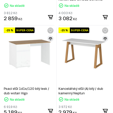
Na skladě
Na skladě
3 812
Kč
4 003
Kč
2 859
3 082
Kč
Kč
-25 %
SUPER-CENA
-25 %
SUPER-CENA
Psací stůl 1d1s/120 bílý lesk /
Kancelářský stůl (A) bílý / dub
dub wotan Vigo
kamenný Neptun
Na skladě
Na skladě
6 919
Kč
3 972
Kč
5 189
2 979
Kč
Kč