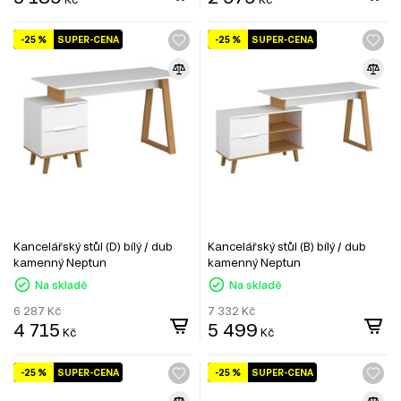
-25 %
SUPER-CENA
-25 %
SUPER-CENA
Kancelářský stůl (D) bílý / dub
Kancelářský stůl (B) bílý / dub
kamenný Neptun
kamenný Neptun
Na skladě
Na skladě
6 287
Kč
7 332
Kč
4 715
5 499
Kč
Kč
-25 %
SUPER-CENA
-25 %
SUPER-CENA