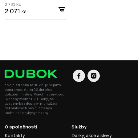
2 761
Kč
2 071
Kč
* Nejnižší cena za 30 dní je nejnižší
cena produktu za 30 dní před
uplatněním slevy. Všechny ceny jsou
uvedeny včetně DPH. Ceny jsou
uvedeny bez dopravy, montáže a
dekorativních prvků. Změny a
technické chyby vyhrazeny.
O společnosti
Služby
Kontakty
Dárky, akce a slevy