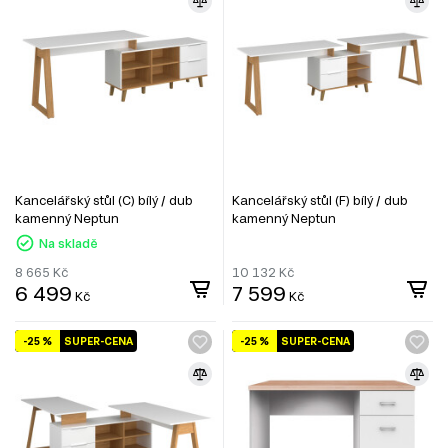
Kancelářský stůl (C) bílý / dub
Kancelářský stůl (F) bílý / dub
kamenný Neptun
kamenný Neptun
Na skladě
8 665
Kč
10 132
Kč
6 499
7 599
Kč
Kč
-25 %
SUPER-CENA
-25 %
SUPER-CENA