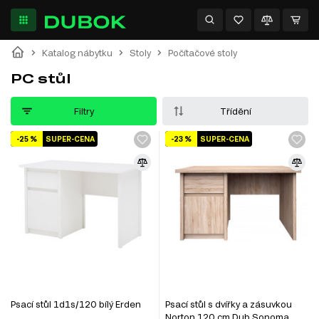
Katalog nábytku
Stoly
Počítačové stoly
PC stůl
Filtry
Třídění
-25 %
SUPER-CENA
-23 %
SUPER-CENA
Psací stůl 1d1s/120 bílý Erden
Psací stůl s dvířky a zásuvkou
Norton 120 cm Dub Sonoma