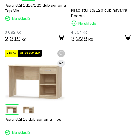
Psací stůl 1d1s/120 dub sonoma
Psací stůl 1d/120 dub navarra
Top Mix
Doorset
Na skladě
Na skladě
3 092
Kč
4 304
Kč
2 319
3 228
Kč
Kč
-25 %
SUPER-CENA
Psací stůl 1s dub sonoma Tips
Na skladě