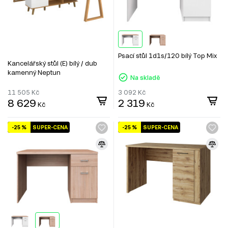
Psací stůl 1d1s/120 bílý Top Mix
Kancelářský stůl (E) bílý / dub
kamenný Neptun
Na skladě
11 505
Kč
3 092
Kč
8 629
2 319
Kč
Kč
-25 %
SUPER-CENA
-25 %
SUPER-CENA