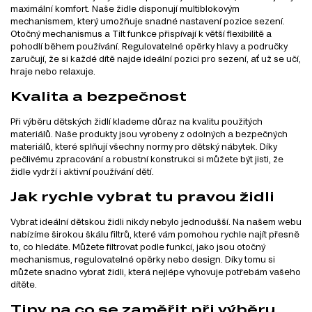
maximální komfort. Naše židle disponují multiblokovým
mechanismem, který umožňuje snadné nastavení pozice sezení.
Otočný mechanismus a Tilt funkce přispívají k větší flexibilitě a
pohodlí během používání. Regulovatelné opěrky hlavy a područky
zaručují, že si každé dítě najde ideální pozici pro sezení, ať už se učí,
hraje nebo relaxuje.
Kvalita a bezpečnost
Při výběru dětských židlí klademe důraz na kvalitu použitých
materiálů. Naše produkty jsou vyrobeny z odolných a bezpečných
materiálů, které splňují všechny normy pro dětský nábytek. Díky
pečlivému zpracování a robustní konstrukci si můžete být jisti, že
židle vydrží i aktivní používání dětí.
Jak rychle vybrat tu pravou židli
Vybrat ideální dětskou židli nikdy nebylo jednodušší. Na našem webu
nabízíme širokou škálu filtrů, které vám pomohou rychle najít přesně
to, co hledáte. Můžete filtrovat podle funkcí, jako jsou otočný
mechanismus, regulovatelné opěrky nebo design. Díky tomu si
můžete snadno vybrat židli, která nejlépe vyhovuje potřebám vašeho
dítěte.
Tipy na co se zaměřit při výběru