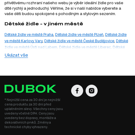
přívětivému rozhraní našeho webu je výběr ideální židle pro vaše
dítě rychlý a jednoduchý. Věříme, že si v naší nabídce vyberete a
vaše děti budou spokojené s pohodlným a stylovým sezením.
Dětské židle - v jiném městě
Dětské židle ve městě Praha
,
Dětské židle ve městě Plzeň
,
Dětské židle
ve městě Karlovy Vary
,
Dětské židle ve městě České Budějovice
,
Dětské
židle ve městě Ústí nad Labem
,
Dětské židle ve městě Liberec
,
Dětské
židle ve městě Hradec Králové
,
Dětské židle ve městě Pardubice
,
Dětské
Ukázat vše
židle ve městě Jihlava
,
Dětské židle ve městě Brno
,
Dětské židle ve
městě Ostrava
,
Dětské židle ve městě Zlín
,
Dětské židle ve městě
Olomouc
* Nejnižší cena za 30 dní je nejnižší
cena produktu za 30 dní před
uplatněním slevy. Všechny ceny jsou
uvedeny včetně DPH. Ceny jsou
uvedeny bez dopravy, montáže a
dekorativních prvků. Změny a
technické chyby vyhrazeny.