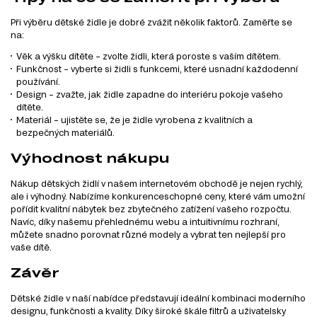
Při výběru dětské židle je dobré zvážit několik faktorů. Zaměřte se
na:
Věk a výšku dítěte – zvolte židli, která poroste s vaším dítětem.
Funkčnost – vyberte si židli s funkcemi, které usnadní každodenní
používání.
Design – zvažte, jak židle zapadne do interiéru pokoje vašeho
dítěte.
Materiál – ujistěte se, že je židle vyrobena z kvalitních a
bezpečných materiálů.
Výhodnost nákupu
Nákup dětských židlí v našem internetovém obchodě je nejen rychlý,
ale i výhodný. Nabízíme konkurenceschopné ceny, které vám umožní
pořídit kvalitní nábytek bez zbytečného zatížení vašeho rozpočtu.
Navíc, díky našemu přehlednému webu a intuitivnímu rozhraní,
můžete snadno porovnat různé modely a vybrat ten nejlepší pro
vaše dítě.
Závěr
Dětské židle v naší nabídce představují ideální kombinaci moderního
designu, funkčnosti a kvality. Díky široké škále filtrů a uživatelsky