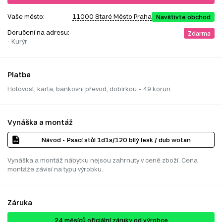
Vaše město:
11000 Staré Město Praha
Navštivte obchod
Doručení na adresu:
Zdarma
- Kurýr
Platba
Hotovost, karta, bankovní převod, dobírkou – 49 korun.
Vynáška a montáž
Návod - Psací stůl 1d1s/120 bílý lesk / dub wotan
Vynáška a montáž nábytku nejsou zahrnuty v ceně zboží. Cena
montáže závisí na typu výrobku.
Záruka
24 ​​​​měsíců oficiální záruky od výrobce