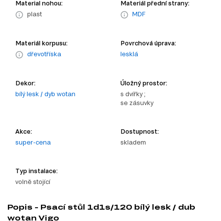
Material nohou:
Materiál přední strany:
plast
MDF
Materiál korpusu:
Povrchová úprava:
dřevotříska
lesklá
Dekor:
Úložný prostor:
bílý lesk / dyb wotan
s dvířky ;
se zásuvky
Akce:
Dostupnost:
super-cena
skladem
Typ instalace:
volně stojící
Popis - Psací stůl 1d1s/120 bílý lesk / dub
wotan Vigo