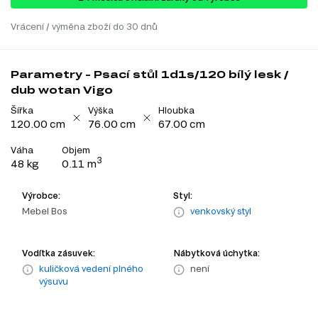
Vrácení / výměna zboží do 30 dnů
Parametry - Psací stůl 1d1s/120 bílý lesk /
dub wotan Vigo
Šířka
Výška
Hloubka
120.00 cm
76.00 cm
67.00 cm
Váha
Objem
3
48 kg
0.11 m
Výrobce:
Styl:
Mebel Bos
venkovský styl
Vodítka zásuvek:
Nábytková úchytka:
kuličková vedení plného
není
výsuvu