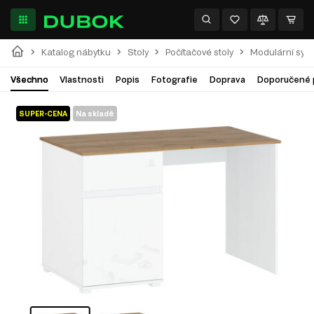
Katalog nábytku
Stoly
Počítačové stoly
Modulární sys
Všechno
Vlastnosti
Popis
Fotografie
Doprava
Doporučené 
SUPER-CENA
Na skladě