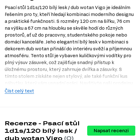
Psací stůl 1d1s/120 bílý lesk / dub wotan Vigo je ideálním
řešením pro ty, kteří hledají kombinaci moderního designu
a praktické funkčnosti. S rozměry 120 cm na šířku, 76 cm
na výšku a 67 cm na hloubku se skvěle hodí do různých
prostorů, ať už do pracovny, studentského pokoje nebo
domácí kanceláře. Jeho elegantní bílý lesk v kombinaci s
dekorem dub wotan přináší do interiéru svěží a příjemnou
atmosféru. Tento stůl je vybaven kuličkovými vodítky pro
plný výsuv zásuvek, což zajišťuje snadný přístup k
úložnému prostoru, který zahrnuje dvířka a zásuvky. S
tímto stolem získáte nejen stylový, ale také funkční kus
nábytku, který vám usnadní práci. Navštivte naši prodejnu
v Praze a objevte další možnosti, které Dubok.cz nabízí.
Číst celý text
Charakteristiky, vlastnosti a výhody
Stylové provedení.
Kombinace bílého lesku a dubu wotan
dodává stolu elegantní vzhled, který se hodí do každého interiéru.
Recenze - Psací stůl
Praktická velikost.
S rozměry 120 cm x 76 cm x 67 cm je stůl
dostatečně prostorný pro práci, ale zároveň kompaktní pro menší
1d1s/120 bílý lesk /
Napsat recenzi
prostory.
dub wotan Vigo
(0)
Snadný přístup k úložnému prostoru.
Kuličková vedení plného