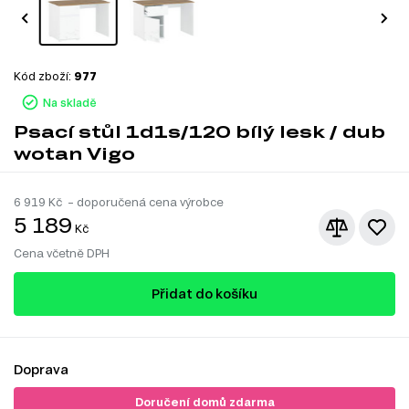
Kód zboží:
977
Na skladě
Psací stůl 1d1s/120 bílý lesk / dub
wotan Vigo
6 919
Kč – doporučená cena výrobce
5 189
Kč
Cena včetně DPH
Přidat do košíku
Doprava
Doručení domů zdarma