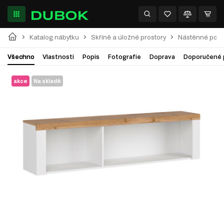
Katalog nábytku
Skříně a úložné prostory
Nástěnné polic
Všechno
Vlastnosti
Popis
Fotografie
Doprava
Doporučené 
akce
Na skladě