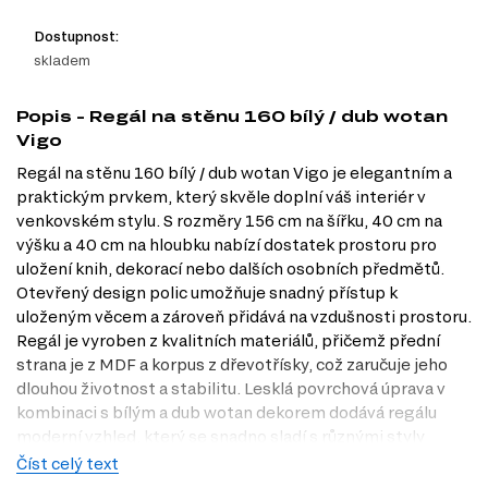
Dostupnost:
skladem
Popis - Regál na stěnu 160 bílý / dub wotan
Vigo
Regál na stěnu 160 bílý / dub wotan Vigo je elegantním a
praktickým prvkem, který skvěle doplní váš interiér v
venkovském stylu. S rozměry 156 cm na šířku, 40 cm na
výšku a 40 cm na hloubku nabízí dostatek prostoru pro
uložení knih, dekorací nebo dalších osobních předmětů.
Otevřený design polic umožňuje snadný přístup k
uloženým věcem a zároveň přidává na vzdušnosti prostoru.
Regál je vyroben z kvalitních materiálů, přičemž přední
strana je z MDF a korpus z dřevotřísky, což zaručuje jeho
dlouhou životnost a stabilitu. Lesklá povrchová úprava v
kombinaci s bílým a dub wotan dekorem dodává regálu
moderní vzhled, který se snadno sladí s různými styly
nábytku. Navštivte naši prodejnu v Praze nebo
Číst celý text
prozkoumejte nabídku na Dubok.cz a objevte, jak může