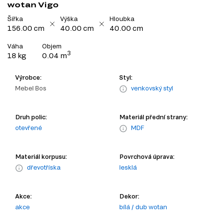
wotan Vigo
Šířka
Výška
Hloubka
156.00 cm
40.00 cm
40.00 cm
Váha
Objem
3
18 kg
0.04 m
Výrobce:
Styl:
Mebel Bos
venkovský styl
Druh polic:
Materiál přední strany:
otevřené
MDF
Materiál korpusu:
Povrchová úprava:
dřevotříska
lesklá
Akce:
Dekor:
akce
bílá / dub wotan