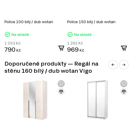
Komody
Konferenční stolky
Jídelní stoly
Jednolůžková postel
Police 100 bílý / dub wotan
Police 150 bílý / dub wotan
D
Manželské postele
d
Šatní skříň
Úložný prostor
Na skladě
Na skladě
Noční stolky
1 053
Kč
1 292
Kč
2
Nástěnné police a skříňky
790
969
Kancelářské stoly
Kč
Kč
Doporučené produkty — Regál na
stěnu 160 bílý / dub wotan Vigo