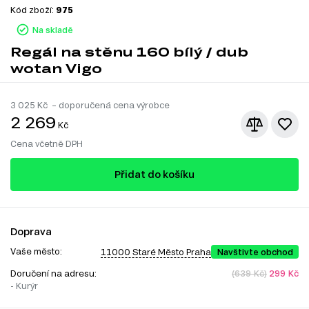
Kód zboží:
975
Na skladě
Regál na stěnu 160 bílý / dub
wotan Vigo
3 025
Kč – doporučená cena výrobce
2 269
Kč
Cena včetně DPH
Přidat do košíku
Doprava
Vaše město:
11000 Staré Město Praha
Navštivte obchod
Doručení na adresu:
(639 Kč)
299 Kč
- Kurýr