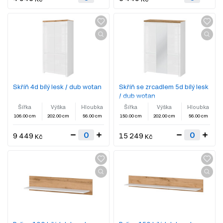
Skříň 4d bílý lesk / dub wotan
Skříň se zrcadlem 5d bílý lesk
/ dub wotan
Šířka
Výška
Hloubka
Šířka
Výška
Hloubka
106.00 cm
202.00 cm
56.00 cm
150.00 cm
202.00 cm
56.00 cm
9 449
15 249
Kč
Kč