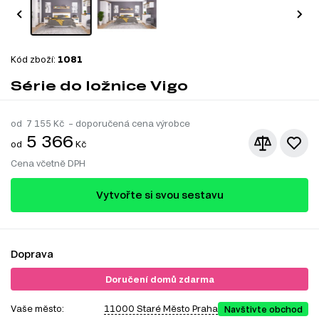
Kód zboží:
1081
Série do ložnice Vigo
od
7 155
Kč – doporučená cena výrobce
5 366
od
Kč
Cena včetně DPH
Vytvořte si svou sestavu
Doprava
Doručení domů zdarma
Vaše město:
11000 Staré Město Praha
Navštivte obchod