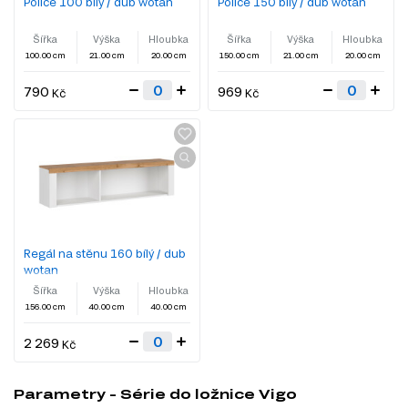
Police 100 bílý / dub wotan
Police 150 bílý / dub wotan
Šířka
Výška
Hloubka
Šířka
Výška
Hloubka
100.00 cm
21.00 cm
20.00 cm
150.00 cm
21.00 cm
20.00 cm
790
969
Kč
Kč
Regál na stěnu 160 bílý / dub
wotan
Šířka
Výška
Hloubka
156.00 cm
40.00 cm
40.00 cm
2 269
Kč
Parametry - Série do ložnice Vigo