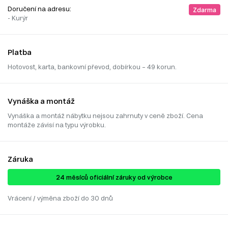
Doručení na adresu:
Zdarma
- Kurýr
Platba
Hotovost, karta, bankovní převod, dobírkou – 49 korun.
Vynáška a montáž
Vynáška a montáž nábytku nejsou zahrnuty v ceně zboží. Cena
montáže závisí na typu výrobku.
Záruka
24 ​​​​měsíců oficiální záruky od výrobce
Vrácení / výměna zboží do 30 dnů