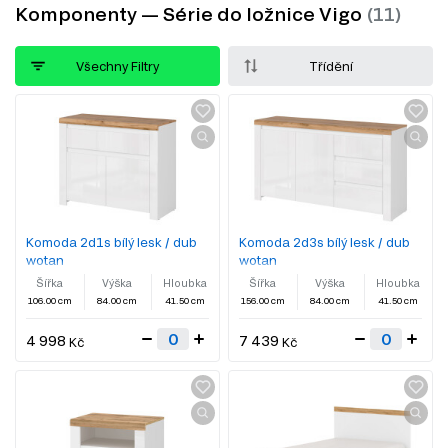
Komponenty — Série do ložnice Vigo
Všechny Filtry
Třídění
Komoda 2d1s bílý lesk / dub
Komoda 2d3s bílý lesk / dub
wotan
wotan
Šířka
Výška
Hloubka
Šířka
Výška
Hloubka
106.00 cm
84.00 cm
41.50 cm
156.00 cm
84.00 cm
41.50 cm
4 998
7 439
Kč
Kč