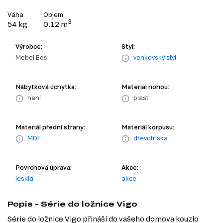
Váha
Objem
3
54 kg
0.12 m
Výrobce:
Styl:
Mebel Bos
venkovský styl
Nábytková úchytka:
Material nohou:
není
plast
Materiál přední strany:
Materiál korpusu:
MDF
dřevotříska
Povrchová úprava:
Akce:
lesklá
akce
Popis - Série do ložnice Vigo
Série do ložnice Vigo přináší do vašeho domova kouzlo