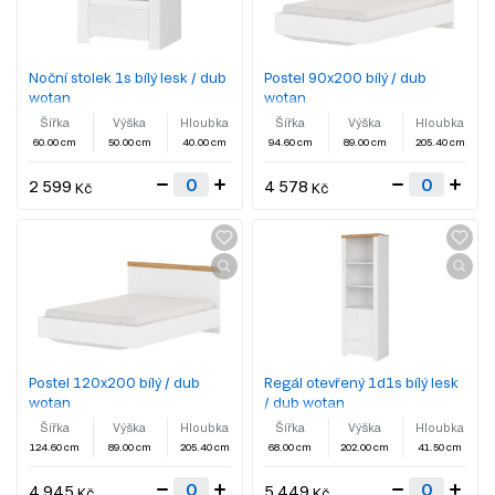
Noční stolek 1s bílý lesk / dub
Postel 90x200 bílý / dub
wotan
wotan
Šířka
Výška
Hloubka
Šířka
Výška
Hloubka
60.00 cm
50.00 cm
40.00 cm
94.60 cm
89.00 cm
205.40 cm
2 599
4 578
Kč
Kč
Postel 120x200 bílý / dub
Regál otevřený 1d1s bílý lesk
wotan
/ dub wotan
Šířka
Výška
Hloubka
Šířka
Výška
Hloubka
124.60 cm
89.00 cm
205.40 cm
68.00 cm
202.00 cm
41.50 cm
4 945
5 449
Kč
Kč