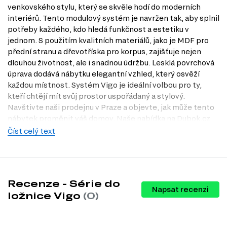
venkovského stylu, který se skvěle hodí do moderních
interiérů. Tento modulový systém je navržen tak, aby splnil
potřeby každého, kdo hledá funkčnost a estetiku v
jednom. S použitím kvalitních materiálů, jako je MDF pro
přední stranu a dřevotříska pro korpus, zajišťuje nejen
dlouhou životnost, ale i snadnou údržbu. Lesklá povrchová
úprava dodává nábytku elegantní vzhled, který osvěží
každou místnost. Systém Vigo je ideální volbou pro ty,
kteří chtějí mít svůj prostor uspořádaný a stylový.
Navštivte naši prodejnu v Praze a objevte, jak může tento
nábytek proměnit váš domov. Naše nabídka na Dubok.cz
vás jistě nadchne!
Číst celý text
Charakteristiky, vlastnosti a výhody
Styl: venkovský styl.
Tento styl přináší do vašeho interiéru teplo a
útulnost, což je ideální pro ložnice, kde chcete odpočívat a
Recenze - Série do
relaxovat.
Napsat recenzi
Materiál přední strany: MDF.
MDF je známý svou odolností a
ložnice Vigo
(0)
hladkým povrchem, což usnadňuje údržbu a zajišťuje dlouhou
životnost nábytku.
Materiál korpusu: dřevotříska.
Dřevotříska je lehká a pevná, což