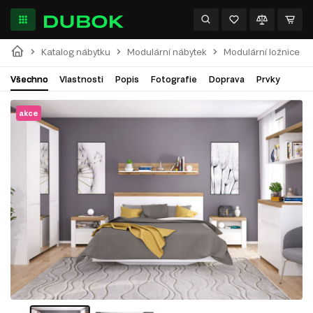
Katalog nábytku
Modulární nábytek
Modulární ložnice
Všechno
Vlastnosti
Popis
Fotografie
Doprava
Prvky
akce