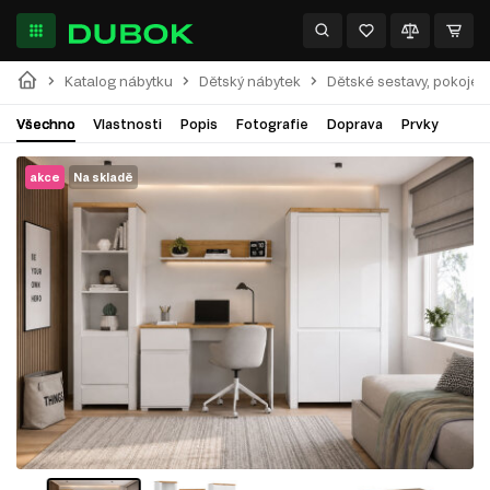
Katalog nábytku
Dětský nábytek
Dětské sestavy, pokoje
Všechno
Vlastnosti
Popis
Fotografie
Doprava
Prvky
akce
Na skladě