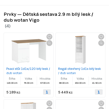
Prvky — Dětská sestava 2.9 m bílý lesk /
dub wotan Vigo
Psací stůl 1d1s/120 bílý lesk /
Regál otevřený 1d1s bílý lesk
dub wotan
/ dub wotan
Šířka
Výška
Hloubka
Šířka
Výška
Hloubka
120.00 cm
76.00 cm
67.00 cm
68.00 cm
202.00 cm
41.50 cm
5 189
5 449
Kč
Kč