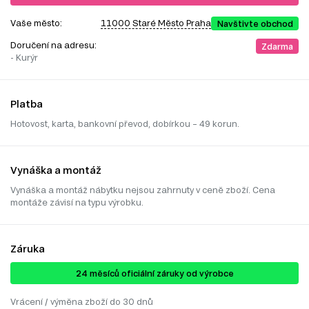
Vaše město:
11000 Staré Město Praha
Navštivte obchod
Doručení na adresu:
Zdarma
- Kurýr
Platba
Hotovost, karta, bankovní převod, dobírkou – 49 korun.
Vynáška a montáž
Vynáška a montáž nábytku nejsou zahrnuty v ceně zboží. Cena
montáže závisí na typu výrobku.
Záruka
24 ​​​​měsíců oficiální záruky od výrobce
Vrácení / výměna zboží do 30 dnů