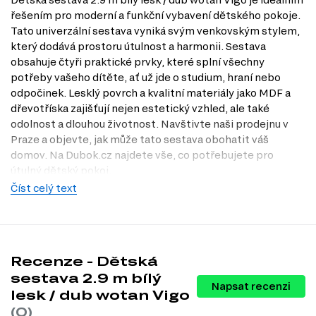
řešením pro moderní a funkční vybavení dětského pokoje.
Tato univerzální sestava vyniká svým venkovským stylem,
který dodává prostoru útulnost a harmonii. Sestava
obsahuje čtyři praktické prvky, které splní všechny
potřeby vašeho dítěte, ať už jde o studium, hraní nebo
odpočinek. Lesklý povrch a kvalitní materiály jako MDF a
dřevotříska zajišťují nejen estetický vzhled, ale také
odolnost a dlouhou životnost. Navštivte naši prodejnu v
Praze a objevte, jak může tato sestava obohatit váš
domov. Na Dubok.cz najdete vše, co potřebujete pro
útulný dětský pokoj.
Číst celý text
Charakteristiky, vlastnosti a výhody
Rozměry.
S šířkou 294 cm, výškou 202 cm a hloubkou 67 cm,
sestava nabízí dostatek prostoru pro všechny dětské aktivity.
Stylové provedení.
Venkovský styl dodává pokoji příjemnou
atmosféru a harmonii, ideální pro různé interiéry.
Recenze - Dětská
Lesklý povrch.
Lesklá úprava nejenže vypadá moderně, ale také
sestava 2.9 m bílý
usnadňuje údržbu a čištění povrchů.
Napsat recenzi
lesk / dub wotan Vigo
Praktické prvky.
Sestava zahrnuje police, psací stůl, regál a
čtyřdveřovou skříň, což poskytuje maximální úložný prostor a
(0)