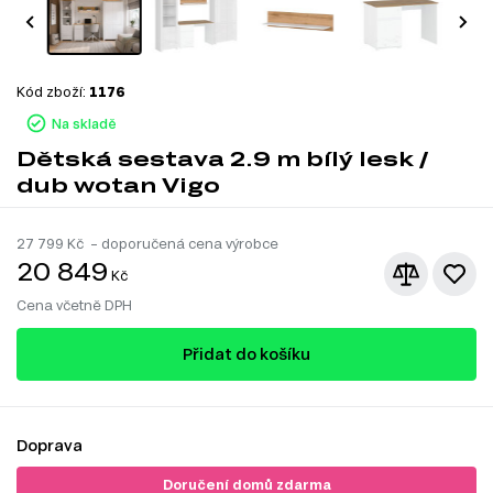
Kód zboží:
1176
Na skladě
Dětská sestava 2.9 m bílý lesk /
dub wotan Vigo
27 799
Kč – doporučená cena výrobce
20 849
Kč
Cena včetně DPH
Přidat do košíku
Doprava
Doručení domů zdarma