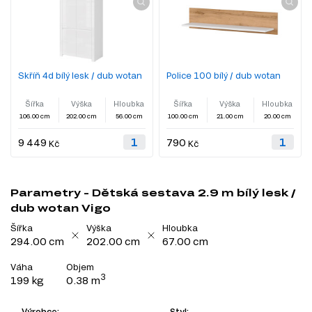
Skříň 4d bílý lesk / dub wotan
Police 100 bílý / dub wotan
Šířka
Výška
Hloubka
Šířka
Výška
Hloubka
106.00 cm
202.00 cm
56.00 cm
100.00 cm
21.00 cm
20.00 cm
9 449
790
Kč
Kč
Parametry - Dětská sestava 2.9 m bílý lesk /
dub wotan Vigo
Šířka
Výška
Hloubka
294.00 cm
202.00 cm
67.00 cm
Váha
Objem
3
199 kg
0.38 m
Výrobce:
Styl: