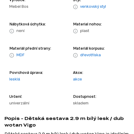
Mebel Bos
venkovský styl
Nábytková úchytka:
Material nohou:
není
plast
Materiál přední strany:
Materiál korpusu:
MDF
dřevotříska
Povrchová úprava:
Akce:
lesklá
akce
Určení:
Dostupnost:
univerzální
skladem
Popis - Dětská sestava 2.9 m bílý lesk / dub
wotan Vigo
Dětská sestava 2.9 m bílý lesk / dub wotan Vigo je ideálním