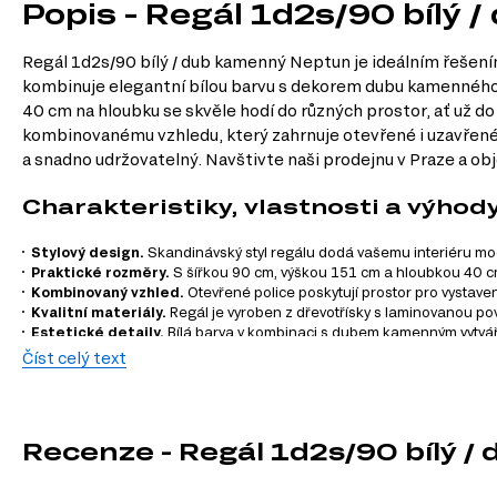
Popis - Regál 1d2s/90 bílý
Regál 1d2s/90 bílý / dub kamenný Neptun je ideálním řešením
kombinuje elegantní bílou barvu s dekorem dubu kamenného, 
40 cm na hloubku se skvěle hodí do různých prostor, ať už 
kombinovanému vzhledu, který zahrnuje otevřené i uzavřené 
a snadno udržovatelný. Navštivte naši prodejnu v Praze a obj
Charakteristiky, vlastnosti a výhod
Stylový design.
Skandinávský styl regálu dodá vašemu interiéru mo
Praktické rozměry.
S šířkou 90 cm, výškou 151 cm a hloubkou 40 cm
Kombinovaný vzhled.
Otevřené police poskytují prostor pro vystave
Kvalitní materiály.
Regál je vyroben z dřevotřísky s laminovanou po
Estetické detaily.
Bílá barva v kombinaci s dubem kamenným vytváří h
Číst celý text
Informace o sérii nábytku
Regál 1d2s/90 je součástí modulového systému Neptun, který
Recenze - Regál 1d2s/90 bílý 
můžete kombinovat a přizpůsobit svým potřebám:
TV stolky