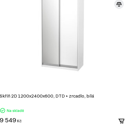
Skříň 2D 1200x2400x600, DTD + zrcadlo, bílá
S
Na skladě
9 549
1
Kč