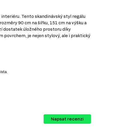
interiéru. Tento skandinávský styl regálu
rozměry 90 cm na šířku, 151 cm na výšku a
zí dostatek úložného prostoru díky
povrchem, je nejen stylový, ale i praktický
ísta.
lu nábytku pro různé kategorie, které
Napsat recenzi