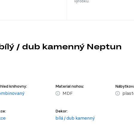
výrobku.
bílý / dub kamenný Neptun
hled knihovny:
Material nohou:
Nábytková
ombinovaný
MDF
plast
ce:
Dekor:
kce
bílá / dub kamenný