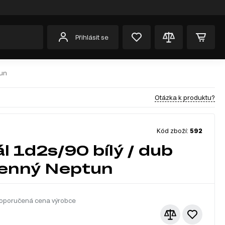
Přihlásit se
tun
Otázka k produktu?
Kód zboží:
592
l 1d2s/90 bílý / dub
enný Neptun
oporučená cena výrobce