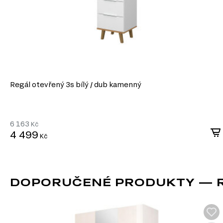
DTD je praktickým a ekonomickým řešením v nábytkářské v
vytvářet jak standardní, tak jedinečné designové produkty.
Regál otevřený 3s bílý / dub kamenný
6 163
Kč
4 499
Kč
DOPORUČENÉ PRODUKTY — RE