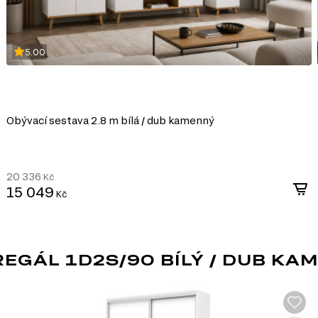
ýrobě, které umožňuje
5.00
Obývací sestava 2.8 m bílá / dub kamenný
20 336
Kč
15 049
Kč
GÁL 1D2S/90 BÍLÝ / DUB KA