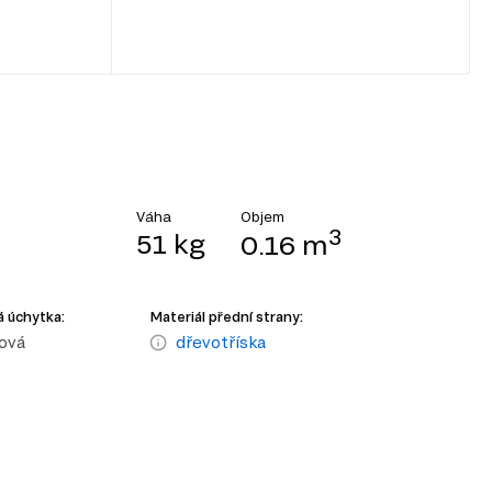
Objem
Váha
3
51 kg
0.16 m
 úchytka:
Materiál přední strany:
ová
dřevotříska