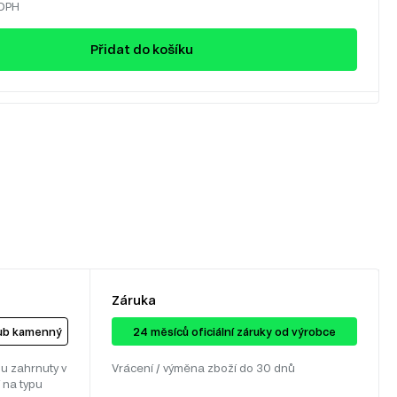
 DPH
Přidat do košíku
Záruka
dub kamenný
24 ​​​​měsíců oficiální záruky od výrobce
u zahrnuty v
Vrácení / výměna zboží do 30 dnů
 na typu