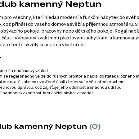
 / dub kamenný Neptun
 pro všechny, kteří hledají moderní a funkční nábytek do svého 
což přináší do vašeho domova svěží a příjemnou atmosféru. S 
do obývacího pokoje, pracovny nebo dětského pokoje. Regál nabí
části. Vybavený kvalitními plastovými úchytkami a laminovaným 
evte tento skvělý kousek na vlastní oči!
y
derní a nadčasový vzhled.
 se regál snadno vejde do různých prostor a nabízí dostatek úložného m
ní dekorací, zatímco uzavřené části chrání vaše věci před prachem.
vrchovou úpravou, což zajišťuje jeho odolnost a snadnou údržbu.
armonický kontrast, který oživí jakýkoliv interiér.
 zahrnuje celkem 18 produktů. Tento systém nabízí širokou šká
/ dub kamenný Neptun
(0)