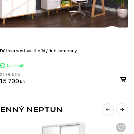
Dětská sestava II bílá / dub kamenný
O
Na skladě
21 065
2
Kč
15 799
1
Kč
MENNÝ NEPTUN