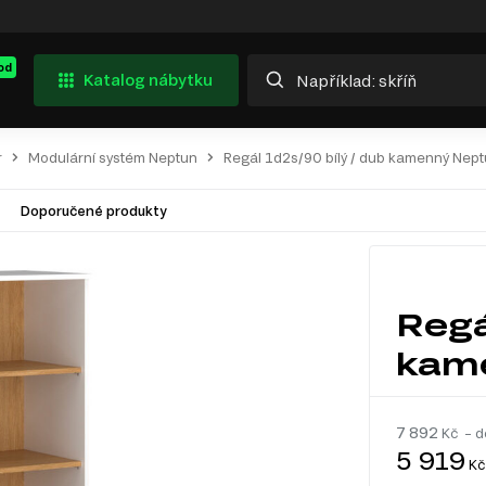
od
Katalog nábytku
r
Modulární systém Neptun
Regál 1d2s/90 bílý / dub kamenný Nep
Doporučené produkty
Regá
kam
7 892
Kč – d
5 919
Kč