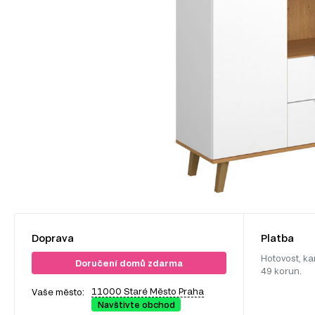
Doprava
Platba
Hotovost, ka
Doručení domů zdarma
49 korun.
11000 Staré Město Praha
Vaše město:
Navštivte obchod