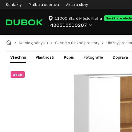
Kontakty
Platba a doprava
Akce a slevy
11000 Staré Město Praha
Navštivte obch
+420510510207
Katalog nábytku
Skříně a úložné prostory
Úložný prosto
Všechno
Vlastnosti
Popis
Fotografie
Doprava
akce