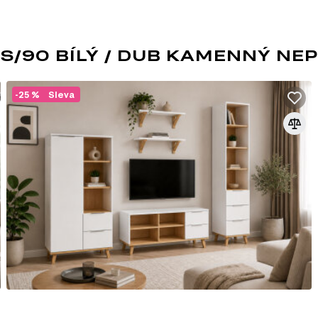
S/90 BÍLÝ / DUB KAMENNÝ NE
SKANDINÁVSKÝ STY
-25 %
Sleva
Skandinávský styl oceňuje útulnost — je 
stejně jako důraz na individuální, ale prom
cestu, která vám umožňuje žít podle prin
znamená „tak akorát“ – nic by nemělo být
jemným barvám se budete vždy cítit jako d
Skandinávská láska k přírodě, lesům a loukám se 
nábytku — formy a design jsou jednoduché a pr
minimum dekoru a jeden výrazný prvek uspořádá
koberce se vzory, obrazy, vázy, doplňky ve vik
Skandinávský styl je vždy spojen s čistým vzdu
vyznačuje množstvím přirozeného světla, nejlé
barva je bílá, možné jsou všechny její odstíny. 
růžová, modrá, šedá, zelená a oranžová bude id
Skandinávský styl umožňuje kombinovat mnoho ná
uspořádán minimalisticky, ale zároveň multifu