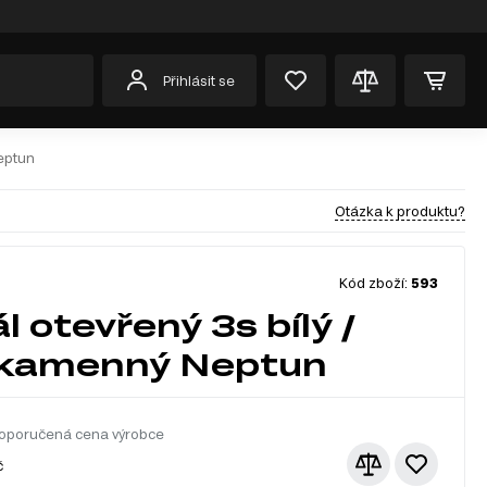
Přihlásit se
Neptun
Otázka k produktu?
Kód zboží:
593
l otevřený 3s bílý /
 kamenný Neptun
oporučená cena výrobce
č