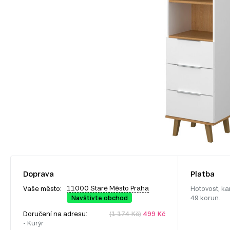
Doprava
Platba
11000 Staré Město Praha
Vaše město:
Hotovost, ka
Navštivte obchod
49 korun.
Doručení na adresu:
(1 174 Kč)
499 Kč
- Kurýr