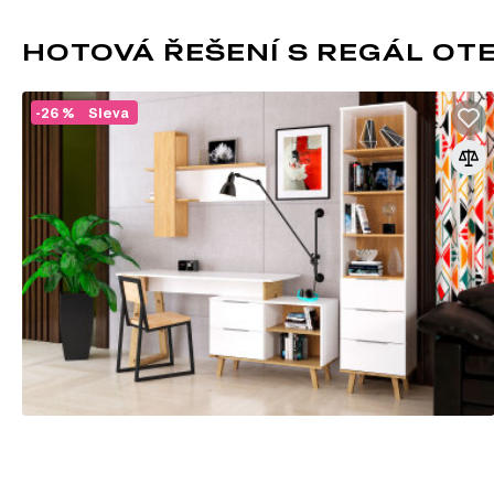
Nástěnné police a skříňky
Kancelářské stoly
HOTOVÁ ŘEŠENÍ S REGÁL OT
-26 %
Sleva