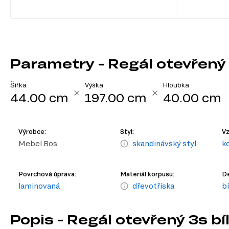
Parametry - Regál otevřený
Šířka
Výška
Hloubka
44.00 cm
197.00 cm
40.00 cm
Výrobce:
Styl:
Vz
Mebel Bos
skandinávský styl
k
Povrchová úprava:
Materiál korpusu:
De
laminovaná
dřevotříska
b
Popis - Regál otevřený 3s b