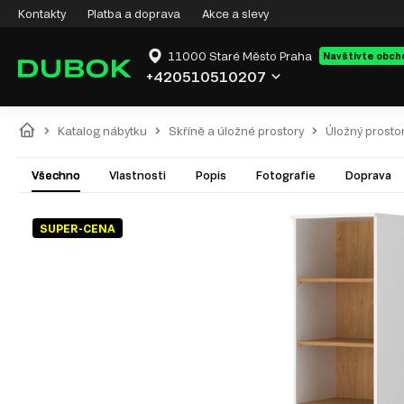
Kontakty
Platba a doprava
Akce a slevy
11000 Staré Město Praha
Navštivte obch
+420510510207
Katalog nábytku
Skříně a úložné prostory
Úložný prosto
Všechno
Vlastnosti
Popis
Fotografie
Doprava
SUPER-CENA