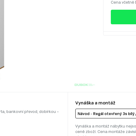
Cena včetně
Vynáška a montáž
rta, bankovní převod, dobírkou –
Návod - Regál otevřený 3s bílý
Vynáška a montáž nábytku nejso
ceně zboží. Cena montáže závisí