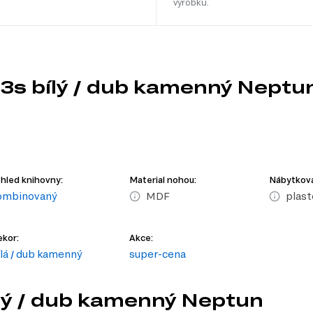
výrobku.
 3s bílý / dub kamenný Neptu
hled knihovny:
Material nohou:
Nábytková
ombinovaný
MDF
plast
kor:
Akce:
ílá / dub kamenný
super-cena
ílý / dub kamenný Neptun