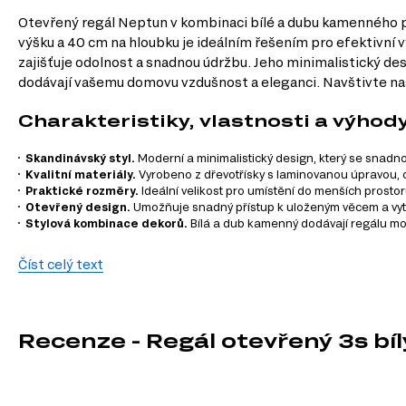
Otevřený regál Neptun v kombinaci bílé a dubu kamenného p
výšku a 40 cm na hloubku je ideálním řešením pro efektivní v
zajišťuje odolnost a snadnou údržbu. Jeho minimalistický d
dodávají vašemu domovu vzdušnost a eleganci. Navštivte naš
Charakteristiky, vlastnosti a výhod
Skandinávský styl.
Moderní a minimalistický design, který se snadno 
Kvalitní materiály.
Vyrobeno z dřevotřísky s laminovanou úpravou, c
Praktické rozměry.
Ideální velikost pro umístění do menších prostor
Otevřený design.
Umožňuje snadný přístup k uloženým věcem a vytv
Stylová kombinace dekorů.
Bílá a dub kamenný dodávají regálu mod
Informace o sérii nábytku
Číst celý text
Regál Neptun je součástí modulového systému Neptun, který
harmonický a funkční interiér:
Recenze - Regál otevřený 3s b
TV stolky
Komody
Šatní skříň
Úložný prostor