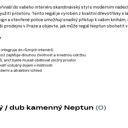
řináší do vašeho interiéru skandinávský styl s moderním nádec
yužití prostoru. Tento regál je vyroben z kvalitní dřevotřísky 
esign a otevřené police umožňují snadný přístup k vašim knihá
i prodejnu v Praze a objevte, jak může regál Neptun obohatit v
y
integruje do různých interiérů.
ož zajišťuje dlouhou životnost a snadnou údržbu.
ů, aniž byste museli obětovat úložný prostor.
áří vzdušný dojem v místnosti.
erní a atraktivní vzhled.
 se skládá z 18 produktů. Tento systém zahrnuje různé kategor
ílý / dub kamenný Neptun
(0)