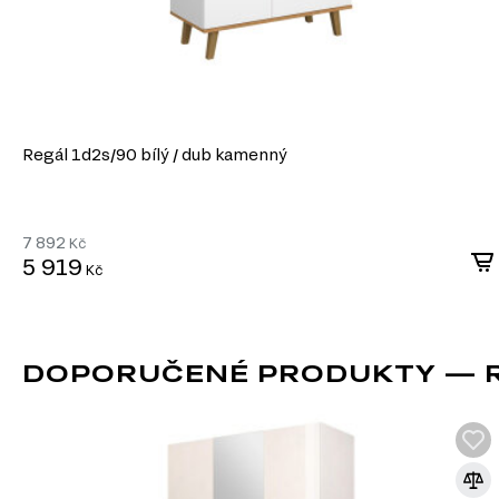
Regál 1d2s/90 bílý / dub kamenný
7 892
Kč
5 919
Kč
DOPORUČENÉ PRODUKTY — R