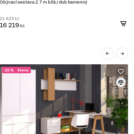
Obývací sestava 2.7 m bílá / dub kamenný
21 625
Kč
16 219
Kč
-25 %
Sleva