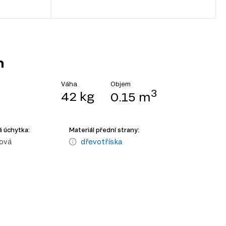
n
Objem
Váha
3
42 kg
0.15 m
 úchytka:
Materiál přední strany:
ová
dřevotříska