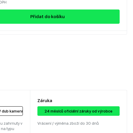
 DPH
Přidat do košíku
Záruka
 / dub kamenný
24 ​​​​měsíců oficiální záruky od výrobce
u zahrnuty v
Vrácení / výměna zboží do 30 dnů
 na typu