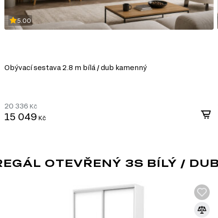
5.00
Obývací sestava 2.8 m bílá / dub kamenný
20 336
Kč
15 049
Kč
EGÁL OTEVŘENÝ 3S BÍLÝ / DU