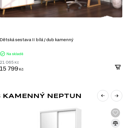
Dětská sestava II bílá / dub kamenný
O
Na skladě
21 065
2
Kč
15 799
1
Kč
B KAMENNÝ NEPTUN