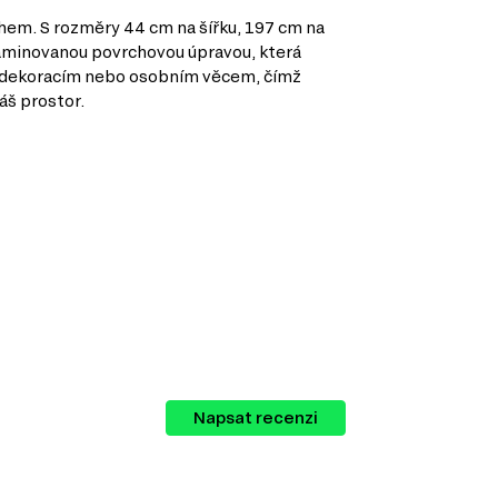
hem. S rozměry 44 cm na šířku, 197 cm na
s laminovanou povrchovou úpravou, která
m, dekoracím nebo osobním věcem, čímž
áš prostor.
ie nábytku, které vám umožní vytvořit
Napsat recenzi