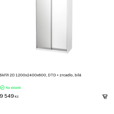
Skříň 2D 1200x2400x600, DTD + zrcadlo, bílá
S
Na skladě
9 549
1
Kč