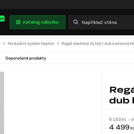
od
Katalog nábytku
r
Modulární systém Neptun
Regál otevřený 3s bílý / dub kamenný 
Doporučené produkty
Regá
dub
6 163
Kč – d
4 499
K