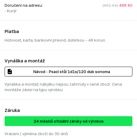
Doručení na adresu:
(961 Kč)
499 Kč
- Kurýr
Platba
Hotovost, karta, bankovní převod, dobírkou – 49 korun.
Vynáška a montáž
Návod - Psací stůl 1d1s/120 dub sonoma
Vynáška a montáž nábytku nejsou zahrnuty v ceně zboží. Cena
montáže závisí na typu výrobku.
Záruka
24 ​​​​měsíců oficiální záruky od výrobce
Vrácení / výměna zboží do 30 dnů