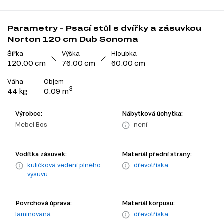
Parametry - Psací stůl s dvířky a zásuvkou
Norton 120 cm Dub Sonoma
Šířka
Výška
Hloubka
120.00 cm
76.00 cm
60.00 cm
Váha
Objem
3
44 kg
0.09 m
Výrobce:
Nábytková úchytka:
Mebel Bos
není
Vodítka zásuvek:
Materiál přední strany:
kuličková vedení plného
dřevotříska
výsuvu
Povrchová úprava:
Materiál korpusu:
laminovaná
dřevotříska