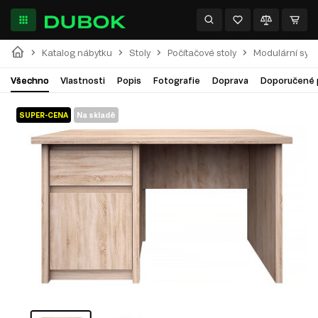
Katalog nábytku
Stoly
Počítačové stoly
Modulární sys
Všechno
Vlastnosti
Popis
Fotografie
Doprava
Doporučené 
SUPER-CENA
Na skladě