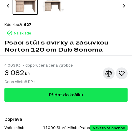
Kód zboží:
627
Na skladě
Psací stůl s dvířky a zásuvkou
Norton 120 cm Dub Sonoma
4 003
Kč – doporučená cena výrobce
3 082
Kč
Cena včetně DPH
Přidat do košíku
Doprava
Vaše město:
11000 Staré Město Praha
Navštivte obchod