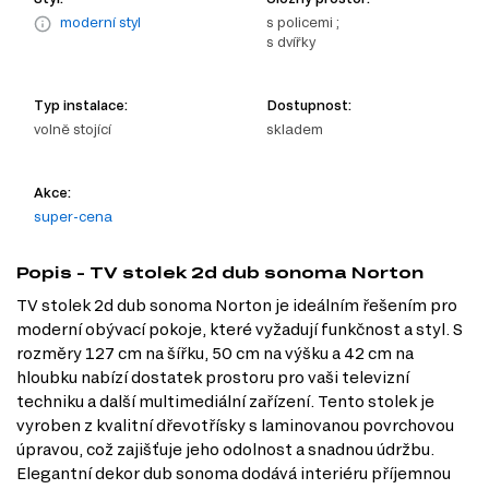
moderní styl
s policemi ;
s dvířky
Typ instalace:
Dostupnost:
volně stojící
skladem
Akce:
super-cena
Popis - TV stolek 2d dub sonoma Norton
TV stolek 2d dub sonoma Norton je ideálním řešením pro
moderní obývací pokoje, které vyžadují funkčnost a styl. S
rozměry 127 cm na šířku, 50 cm na výšku a 42 cm na
hloubku nabízí dostatek prostoru pro vaši televizní
techniku a další multimediální zařízení. Tento stolek je
vyroben z kvalitní dřevotřísky s laminovanou povrchovou
úpravou, což zajišťuje jeho odolnost a snadnou údržbu.
Elegantní dekor dub sonoma dodává interiéru příjemnou