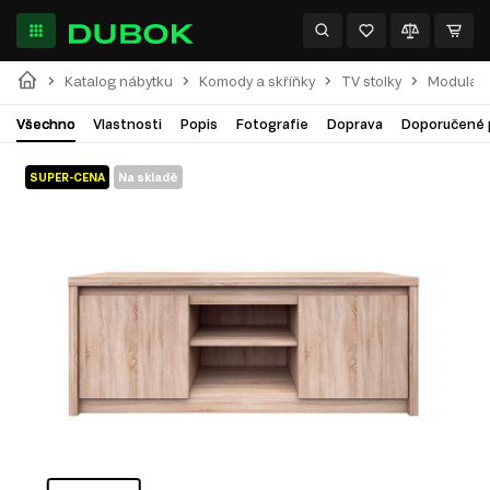
Katalog nábytku
Komody a skříňky
TV stolky
Modulárn
Všechno
Vlastnosti
Popis
Fotografie
Doprava
Doporučené 
SUPER-CENA
Na skladě