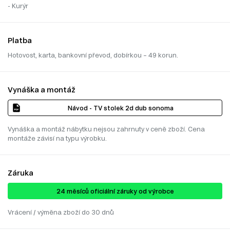
- Kurýr
Platba
Hotovost, karta, bankovní převod, dobírkou – 49 korun.
Vynáška a montáž
Návod - TV stolek 2d dub sonoma
Vynáška a montáž nábytku nejsou zahrnuty v ceně zboží. Cena
montáže závisí na typu výrobku.
Záruka
24 ​​​​měsíců oficiální záruky od výrobce
Vrácení / výměna zboží do 30 dnů