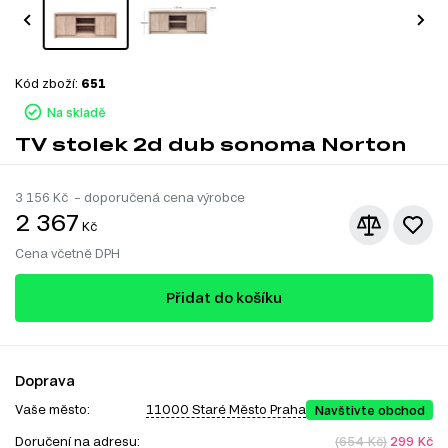
Kód zboží:
651
Na skladě
TV stolek 2d dub sonoma Norton
3 156
Kč – doporučená cena výrobce
2 367
Kč
Cena včetně DPH
Přidat do košíku
Doprava
Vaše město:
11000 Staré Město Praha
Navštivte obchod
Doručení na adresu:
(654 Kč)
299 Kč