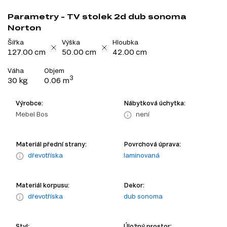
Parametry - TV stolek 2d dub sonoma
Norton
Šířka
Výška
Hloubka
127.00 cm
50.00 cm
42.00 cm
Váha
Objem
3
30 kg
0.06 m
Výrobce:
Nábytková úchytka:
Mebel Bos
není
Materiál přední strany:
Povrchová úprava:
dřevotříska
laminovaná
Materiál korpusu:
Dekor:
dřevotříska
dub sonoma
Styl:
Úložný prostor: