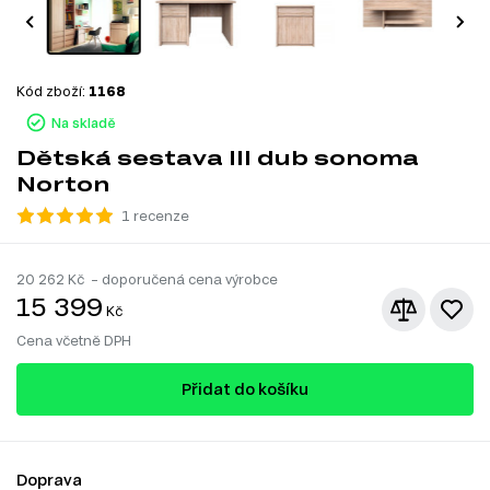
Kód zboží:
1168
Na skladě
Dětská sestava III dub sonoma
Norton
1 recenze
20 262
Kč – doporučená cena výrobce
15 399
Kč
Cena včetně DPH
Přidat do košíku
Doprava