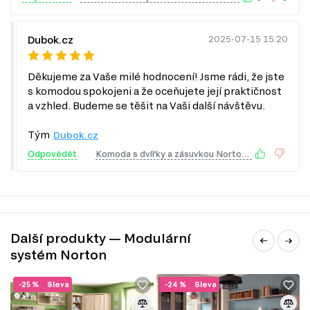
Konferenční stolky
Jednolůžková postel
Manželské postele
Šatní panely do předsíně
Dubok.cz
2025-07-15 15:20
Šatní skříň
Úložný prostor
Děkujeme za Vaše milé hodnocení! Jsme rádi, že jste
Noční stolky
Nástěnné police a skříňky
s komodou spokojeni a že oceňujete její praktičnost
Zrcadla
a vzhled. Budeme se těšit na Vaši další návštěvu.
Botníky do předsíně
Kancelářské stoly
Tým
Dubok.cz
Odpovědět
Komoda s dvířky a zásuvkou Norton 87 cm Dub Sonoma
Další produkty — Modulární
systém Norton
-25 %
Sleva
-24 %
Sleva