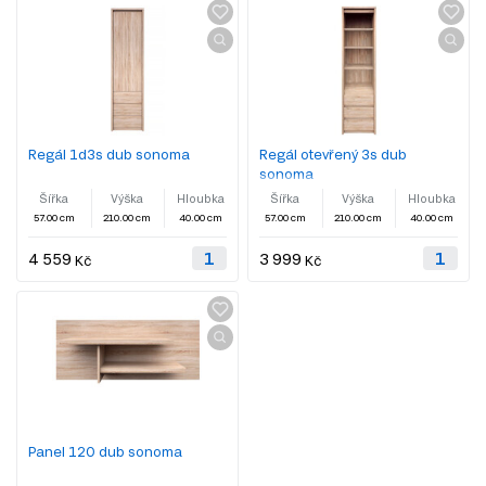
Regál 1d3s dub sonoma
Regál otevřený 3s dub
sonoma
Šířka
Výška
Hloubka
Šířka
Výška
Hloubka
57.00 cm
210.00 cm
40.00 cm
57.00 cm
210.00 cm
40.00 cm
4 559
3 999
Kč
Kč
Panel 120 dub sonoma