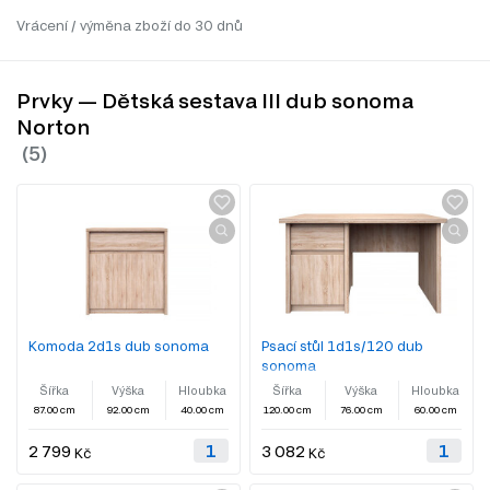
Vrácení / výměna zboží do 30 dnů
Prvky — Dětská sestava III dub sonoma
Norton
Komoda 2d1s dub sonoma
Psací stůl 1d1s/120 dub
sonoma
Šířka
Výška
Hloubka
Šířka
Výška
Hloubka
87.00 cm
92.00 cm
40.00 cm
120.00 cm
76.00 cm
60.00 cm
2 799
3 082
Kč
Kč