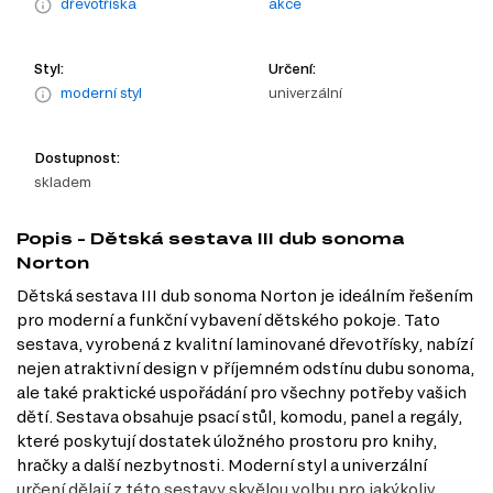
dřevotříska
akce
Styl:
Určení:
moderní styl
univerzální
Dostupnost:
skladem
Popis - Dětská sestava III dub sonoma
Norton
Dětská sestava III dub sonoma Norton je ideálním řešením
pro moderní a funkční vybavení dětského pokoje. Tato
sestava, vyrobená z kvalitní laminované dřevotřísky, nabízí
nejen atraktivní design v příjemném odstínu dubu sonoma,
ale také praktické uspořádání pro všechny potřeby vašich
dětí. Sestava obsahuje psací stůl, komodu, panel a regály,
které poskytují dostatek úložného prostoru pro knihy,
hračky a další nezbytnosti. Moderní styl a univerzální
určení dělají z této sestavy skvělou volbu pro jakýkoliv