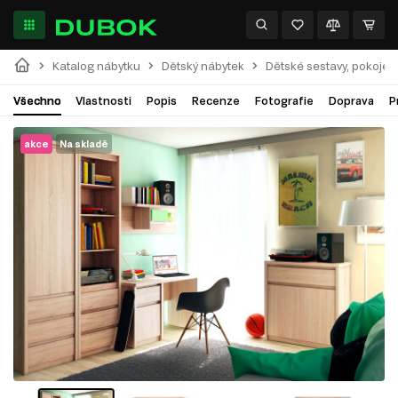
Katalog nábytku
Dětský nábytek
Dětské sestavy, pokoje
Všechno
Vlastnosti
Popis
Recenze
Fotografie
Doprava
P
akce
Na skladě