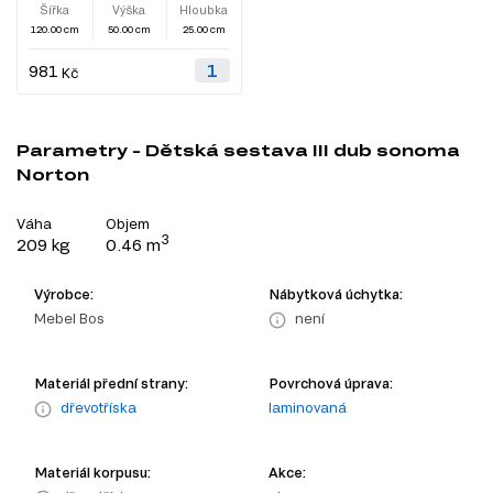
Šířka
Výška
Hloubka
120.00 cm
50.00 cm
25.00 cm
981
Kč
Parametry - Dětská sestava III dub sonoma
Norton
Váha
Objem
3
209 kg
0.46 m
Výrobce:
Nábytková úchytka:
Mebel Bos
není
Materiál přední strany:
Povrchová úprava:
dřevotříska
laminovaná
Materiál korpusu:
Akce: