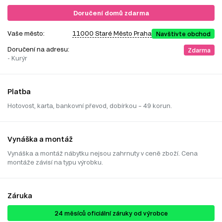
Doručení domů zdarma
Vaše město:
11000 Staré Město Praha
Navštivte obchod
Doručení na adresu:
Zdarma
- Kurýr
Platba
Hotovost, karta, bankovní převod, dobírkou – 49 korun.
Vynáška a montáž
Vynáška a montáž nábytku nejsou zahrnuty v ceně zboží. Cena
montáže závisí na typu výrobku.
Záruka
24 ​​​​měsíců oficiální záruky od výrobce