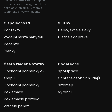
uvedeny včetně DPH. Ceny jsou
uvedeny bez dopravy, montáže a
jedinečné designové produkty.
dekorativních prvků. Změny a
technické chyby vyhrazeny.
O společnosti
Služby
Kontakty
Dárky, akce a slevy
Výdejní místa nábytku
Platba a doprava
Recenze
Články
Často kladené otázky
Dodatečně
Obchodní podmínky e-
Spolupráce
shopu
Ochrana osobních údajů
Obchodní podmínky
Sitemap
MODERNÍ STYL
Reklamace
Výrobci
Moderní styl nábytku přináší do vašeho interiéru svěží a
Reklamační protokol
nadčasový vzhled, který okouzlí každého návštěvníka.
Vrácení peněz
Tento filtr vám pomůže najít kousky, které jsou nejen