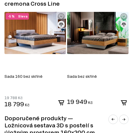
cremona Cross Line
TV stolky
Komody
Konferenční stolky
-5 %
Sleva
Manželské postele
Šatní skříň
Úložný prostor
Noční stolky
Nástěnné police a skříňky
Sada 160 bez skříně
Sada bez skříně
S
19 788
Kč
19 949
18 799
Kč
Kč
Doporučené produkty —
Ložnicová sestava 3D s postelí s
úložným prostorem 160x200 cm,