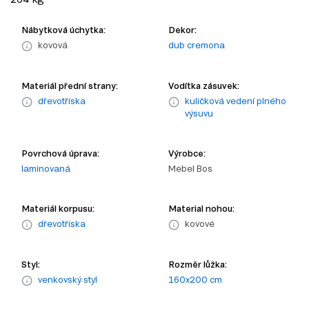
Nábytková úchytka:
Dekor:
kovová
dub cremona
Materiál přední strany:
Vodítka zásuvek:
dřevotříska
kuličková vedení plného
výsuvu
Povrchová úprava:
Výrobce:
laminovaná
Mebel Bos
Materiál korpusu:
Material nohou:
dřevotříska
kovové
Styl:
Rozměr lůžka:
venkovský styl
160x200 cm