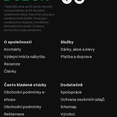
* Nejnižší cena za 30 dní je nejnižší
cena produktu za 30 dní před
uplatněním slevy. Všechny ceny jsou
uvedeny včetně DPH. Ceny jsou
uvedeny bez dopravy, montáže a
dekorativních prvků. Změny a
technické chyby vyhrazeny.
O společnosti
Služby
Kontakty
Dárky, akce a slevy
Výdejní místa nábytku
Platba a doprava
Recenze
Články
KULIČKOVÁ VEDENÍ PLNÉHO
Často kladené otázky
Dodatečně
VÝSUVU
Obchodní podmínky e-
Spolupráce
Telescopické plně výsuvné vedení jsou mechanismy, které
shopu
Ochrana osobních údajů
umožňují plné vysunutí zásuvek, polic nebo jiných
Obchodní podmínky
Sitemap
pohyblivých prvků nábytku či vybavení za hranice korpusu.
Skládají se z několika (obvykle tří) sekcí, které se rozvinují,
Reklamace
Výrobci