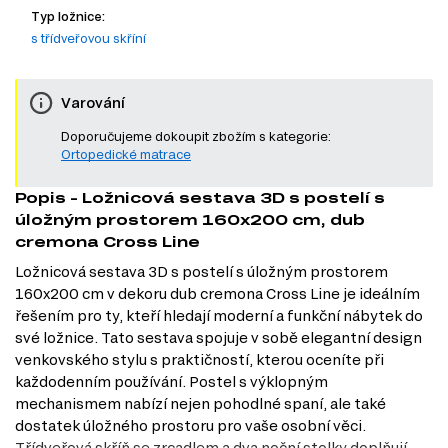
Typ ložnice:
s třídveřovou skříní
Varování
Doporučujeme dokoupit zbožím s kategorie:
Ortopedické matrace
Popis - Ložnicová sestava 3D s postelí s
úložným prostorem 160x200 cm, dub
cremona Cross Line
Ložnicová sestava 3D s postelí s úložným prostorem
160x200 cm v dekoru dub cremona Cross Line je ideálním
řešením pro ty, kteří hledají moderní a funkční nábytek do
své ložnice. Tato sestava spojuje v sobě elegantní design
venkovského stylu s praktičností, kterou oceníte při
každodenním používání. Postel s výklopným
mechanismem nabízí nejen pohodlné spaní, ale také
dostatek úložného prostoru pro vaše osobní věci.
Třídveřová skříň se zrcadlem a dva noční stolky doplňují