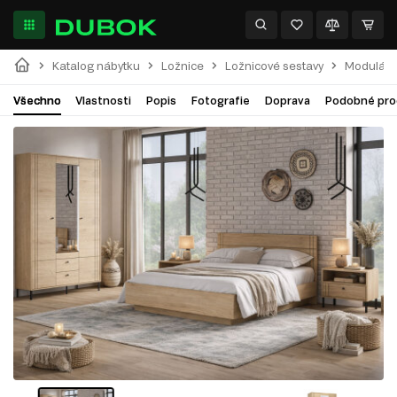
Katalog nábytku
Ložnice
Ložnicové sestavy
Modulární
Všechno
Vlastnosti
Popis
Fotografie
Doprava
Podobné pro