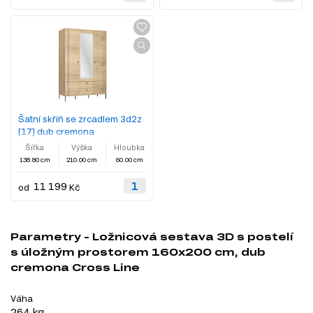
Šatní skříň se zrcadlem 3d2z
[17] dub cremona
Šířka
Výška
Hloubka
138.80 cm
210.00 cm
60.00 cm
11 199
od
Kč
Parametry - Ložnicová sestava 3D s postelí
s úložným prostorem 160x200 cm, dub
cremona Cross Line
Váha
264 kg