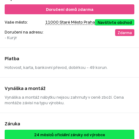
Doručení domů zdarma
Vaše město:
11000 Staré Město Praha
Navštivte obchod
Doručení na adresu:
Zdarma
- Kurýr
Platba
Hotovost, karta, bankovní převod, dobírkou – 49 korun.
Vynáška a montáž
Vynáška a montáž nábytku nejsou zahrnuty v ceně zboží. Cena
montáže závisí na typu výrobku.
Záruka
24 ​​​​měsíců oficiální záruky od výrobce