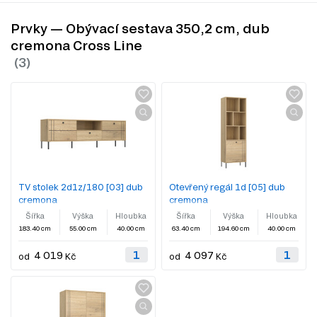
Prvky — Obývací sestava 350,2 cm, dub
cremona Cross Line
TV stolek 2d1z/180 [03] dub
Otevřený regál 1d [05] dub
cremona
cremona
Šířka
Výška
Hloubka
Šířka
Výška
Hloubka
183.40 cm
55.00 cm
40.00 cm
63.40 cm
194.60 cm
40.00 cm
4 019
4 097
od
Kč
od
Kč