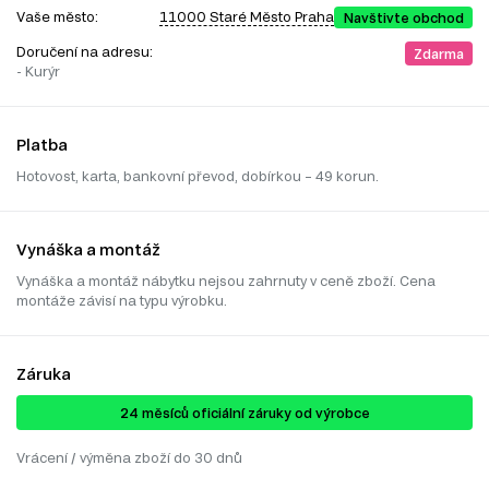
Vaše město:
11000 Staré Město Praha
Navštivte obchod
Doručení na adresu:
Zdarma
- Kurýr
Platba
Hotovost, karta, bankovní převod, dobírkou – 49 korun.
Vynáška a montáž
Vynáška a montáž nábytku nejsou zahrnuty v ceně zboží. Cena
montáže závisí na typu výrobku.
Záruka
24 ​​​​měsíců oficiální záruky od výrobce
Vrácení / výměna zboží do 30 dnů