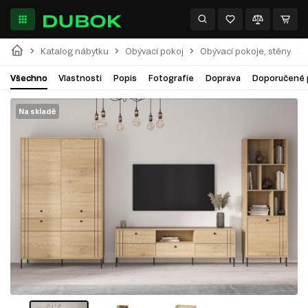
Katalog nábytku
Obývací pokoj
Obývací pokoje, stěny
Všechno
Vlastnosti
Popis
Fotografie
Doprava
Doporučené 
Na skladě