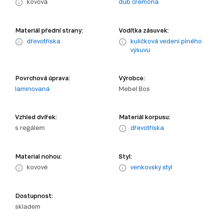
kovová
dub cremona
Materiál přední strany:
Vodítka zásuvek:
dřevotříska
kuličková vedení plného
výsuvu
Povrchová úprava:
Výrobce:
laminovaná
Mebel Bos
Vzhled dvířek:
Materiál korpusu:
s regálem
dřevotříska
Material nohou:
Styl:
kovové
venkovský styl
Dostupnost:
skladem