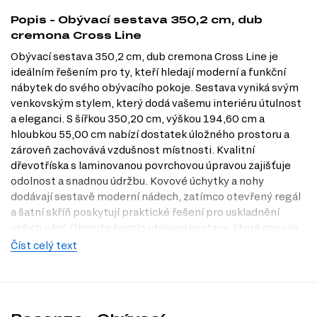
Popis - Obývací sestava 350,2 cm, dub
cremona Cross Line
Obývací sestava 350,2 cm, dub cremona Cross Line je
ideálním řešením pro ty, kteří hledají moderní a funkční
nábytek do svého obývacího pokoje. Sestava vyniká svým
venkovským stylem, který dodá vašemu interiéru útulnost
a eleganci. S šířkou 350,20 cm, výškou 194,60 cm a
hloubkou 55,00 cm nabízí dostatek úložného prostoru a
zároveň zachovává vzdušnost místnosti. Kvalitní
dřevotříska s laminovanou povrchovou úpravou zajišťuje
odolnost a snadnou údržbu. Kovové úchytky a nohy
dodávají sestavě moderní nádech, zatímco otevřený regál
a šatní skříň poskytují praktické řešení pro uskladnění
vašich věcí. Objevte kouzlo obývací sestavy, která spojuje
krásu s funkčností a navštivte naši prodejnu v Praze nebo
Číst celý text
se podívejte na nabídku na Dubok.cz.
Dostupné modifikace produktu
Tento produkt nemá žádné dostupné modifikace.