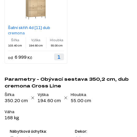
Šatní skříň 4d [11] dub
cremona
Šířka
Výška
Hloubka
103.40 cm
194.60 cm
55.00 cm
6 999
od
Kč
Parametry - Obývací sestava 350,2 cm, dub
cremona Cross Line
Šířka
Výška
Hloubka
350.20 cm
194.60 cm
55.00 cm
Váha
168 kg
Nábytková úchytka:
Dekor: