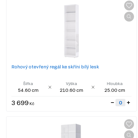
Rohový otevřený regál ke skříni bílý lesk
Šířka
Výška
Hloubka
54.60 cm
210.60 cm
25.00 cm
3 699
Kč