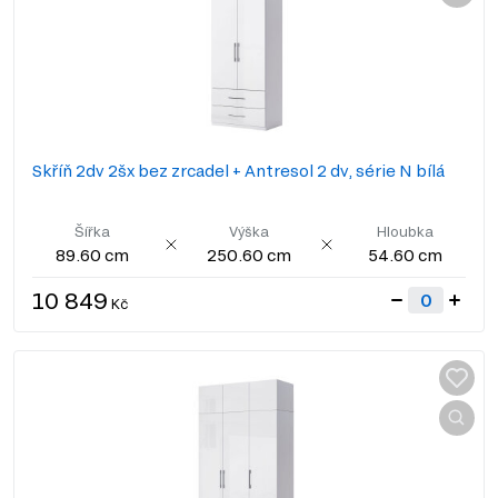
Skříň 2dv 2šx bez zrcadel + Antresol 2 dv, série N bílá
Šířka
Výška
Hloubka
89.60 cm
250.60 cm
54.60 cm
10 849
Kč