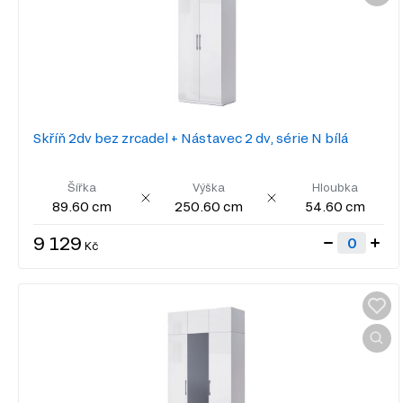
Skříň 2dv bez zrcadel + Nástavec 2 dv, série N bílá
Šířka
Výška
Hloubka
89.60 cm
250.60 cm
54.60 cm
9 129
Kč