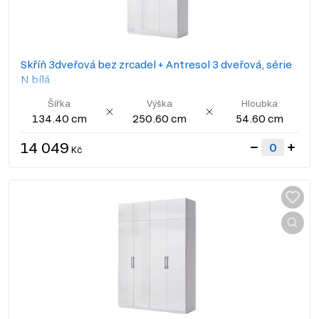
Skříň 3dveřová bez zrcadel + Antresol 3 dveřová, série
N bílá
Šířka
Výška
Hloubka
134.40 cm
250.60 cm
54.60 cm
14 049
Kč