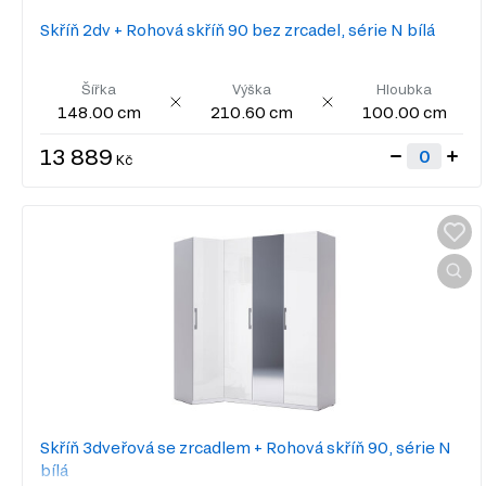
Skříň 2dv + Rohová skříň 90 bez zrcadel, série N bílá
Šířka
Výška
Hloubka
148.00 cm
210.60 cm
100.00 cm
13 889
Kč
Skříň 3dveřová se zrcadlem + Rohová skříň 90, série N
bílá