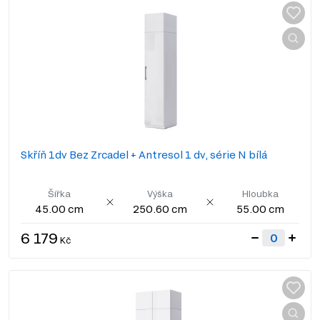
Skříň 1dv Bez Zrcadel + Antresol 1 dv, série N bílá
Šířka
Výška
Hloubka
45.00 cm
250.60 cm
55.00 cm
6 179
Kč