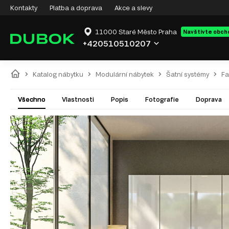
Kontakty
Platba a doprava
Akce a slevy
11000 Staré Město Praha
Navštivte obch
+420510510207
Katalog nábytku
Modulární nábytek
Šatní systémy
Fa
Všechno
Vlastnosti
Popis
Fotografie
Doprava