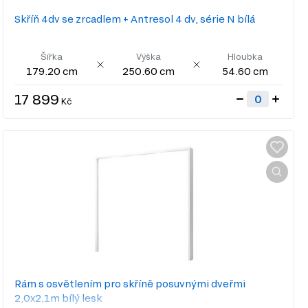
Skříň 4dv se zrcadlem + Antresol 4 dv, série N bílá
Šířka
Výška
Hloubka
179.20 cm
250.60 cm
54.60 cm
17 899
Kč
Rám s osvětlením pro skříně posuvnými dveřmi
2,0x2,1m bílý lesk