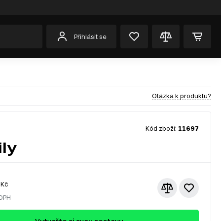
Přihlásit se
Otázka k produktu?
Kód zboží:
11697
ly
Kč
 DPH