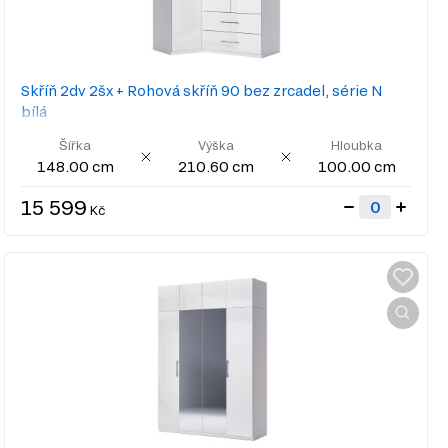
Skříň 2dv 2šx + Rohová skříň 90 bez zrcadel, série N
bílá
Šířka
Výška
Hloubka
148.00 cm
210.60 cm
100.00 cm
15 599
Kč