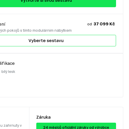
Vytvořte si svou sestavu
37 099 Kč
ení
od
vých pokojů s tímto modulárnim nábytkem
Vyberte sestavu
ifikace
:
bílý lesk
Záruka
u zahrnuty v
24 ​​​​měsíců oficiální záruky od výrobce