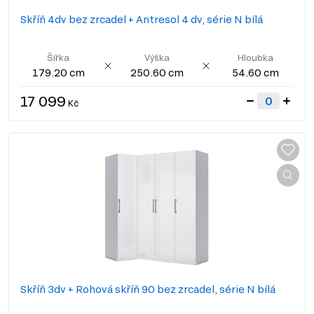
Skříň 4dv bez zrcadel + Antresol 4 dv, série N bílá
Šířka
Výška
Hloubka
179.20 cm
250.60 cm
54.60 cm
17 099
Kč
Skříň 3dv + Rohová skříň 90 bez zrcadel, série N bílá