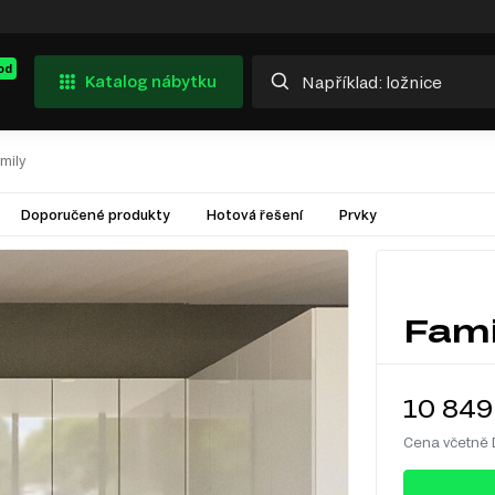
od
Katalog nábytku
mily
Doporučené produkty
Hotová řešení
Prvky
Fami
10 849
Cena včetně