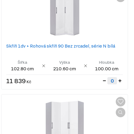
Skříň 1dv + Rohová skříň 90 Bez zrcadel, série N bílá
Šířka
Výška
Hloubka
102.80 cm
210.60 cm
100.00 cm
11 839
Kč