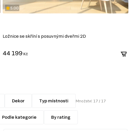
5.00
Ložnice se skříní s posuvnými dveřmi 2D
44 199
Kč
Dekor
Typ místnosti
Množství: 17 / 17
Podle kategorie
By rating