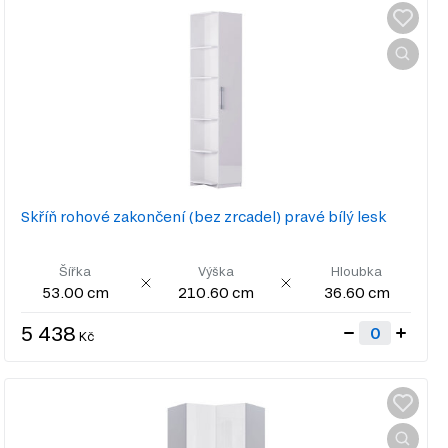
Skříň rohové zakončení (bez zrcadel) pravé bílý lesk
Šířka
Výška
Hloubka
53.00 cm
210.60 cm
36.60 cm
5 438
Kč