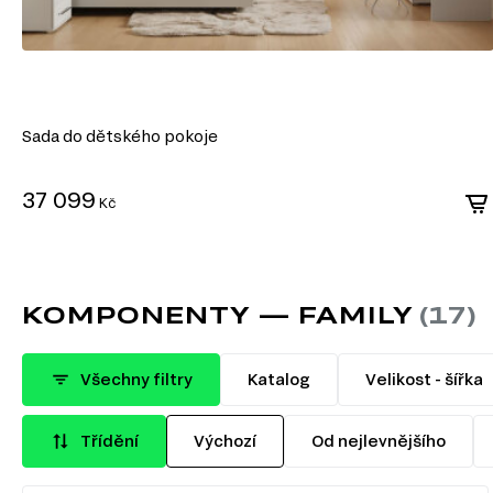
Sada do dětského pokoje
37 099
Kč
KOMPONENTY — FAMILY
Všechny filtry
Katalog
Velikost - šířka
Třídění
Výchozí
Od nejlevnějšího