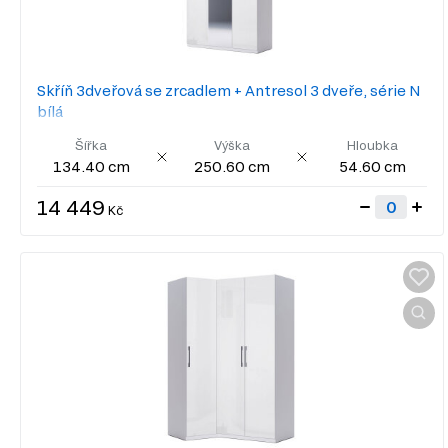
Skříň 3dveřová se zrcadlem + Antresol 3 dveře, série N
bílá
Šířka
Výška
Hloubka
134.40 cm
250.60 cm
54.60 cm
14 449
Kč