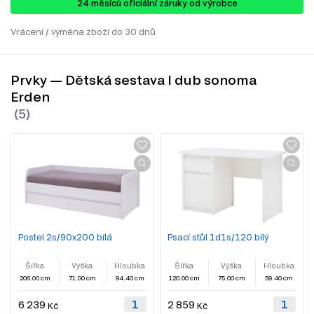
24 ​​​​měsíců oficiální záruky od výrobce
Vrácení / výměna zboží do 30 dnů
Prvky — Dětská sestava I dub sonoma
Erden
Postel 2s/90x200 bílá
Psací stůl 1d1s/120 bílý
Šířka
Výška
Hloubka
Šířka
Výška
Hloubka
206.00 cm
71.00 cm
94.40 cm
120.00 cm
75.00 cm
59.40 cm
6 239
2 859
Kč
Kč