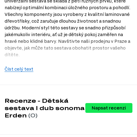
univerzální sestava se skládá z pěti různých prvků, které
nabízejí optimální kombinaci úložného prostoru a pohodlí.
Všechny komponenty jsou vyrobeny z kvalitní laminované
dřevotřísky, což zaručuje dlouhou životnost a snadnou
údržbu. Moderní styl této sestavy se snadno přizpůsobí
jakémukoliv interiéru, ať už je dětský pokoj zaměřen na
hravé nebo klidné barvy. Navštivte naši prodejnu v Praze a
objevte, jak může tato sestava obohatit prostor vašeho
dítěte.
Charakteristiky, vlastnosti a výhody
Číst celý text
Moderní design.
Sestava I dub sonoma Erden vyniká elegantním a
čistým vzhledem, který se hodí do každého dětského pokoje.
Univerzální použití.
Díky různým prvkům můžete sestavu snadno
přizpůsobit potřebám vašeho dítěte, ať už jde o studium nebo
hraní.
Recenze - Dětská
Kvalitní materiály.
Všechny prvky jsou vyrobeny z laminované
sestava I dub sonoma
Napsat recenzi
dřevotřísky, což zajišťuje odolnost proti poškození a snadnou
Erden
(0)
údržbu.
Optimalizovaný úložný prostor.
Sestava obsahuje regály a
skříně, které poskytují dostatek místa pro hračky, knihy a další
potřeby.
Praktické rozměry.
Každý prvek je navržen tak, aby efektivně