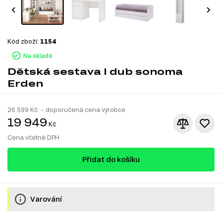
Kód zboží:
1154
Na skladě
Dětská sestava I dub sonoma
Erden
26 599
Kč – doporučená cena výrobce
19 949
Kč
Cena včetně DPH
Přidat do košíku
Varování