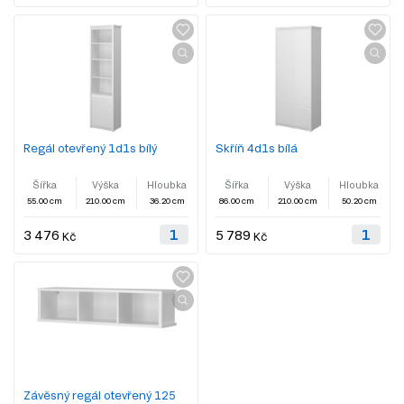
Regál otevřený 1d1s bílý
Skříň 4d1s bílá
Šířka
Výška
Hloubka
Šířka
Výška
Hloubka
55.00 cm
210.00 cm
36.20 cm
86.00 cm
210.00 cm
50.20 cm
3 476
5 789
Kč
Kč
Závěsný regál otevřený 125