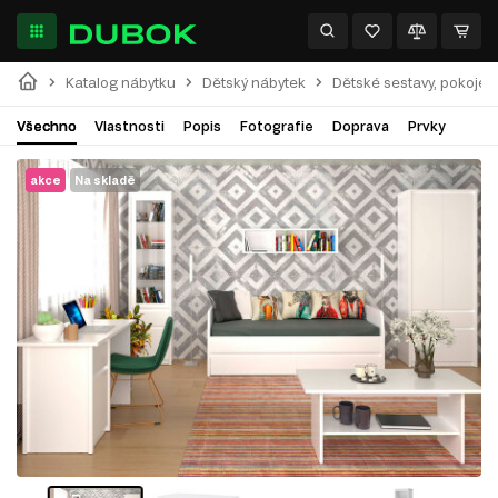
Katalog nábytku
Dětský nábytek
Dětské sestavy, pokoje
Všechno
Vlastnosti
Popis
Fotografie
Doprava
Prvky
akce
Na skladě