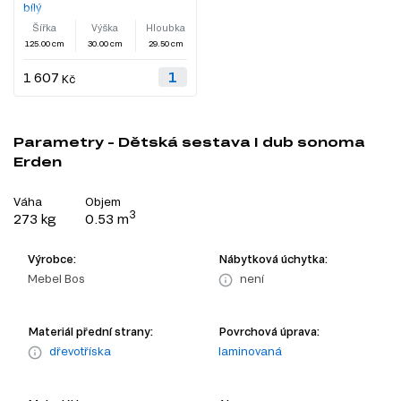
bílý
Šířka
Výška
Hloubka
125.00 cm
30.00 cm
29.50 cm
1 607
Kč
Parametry - Dětská sestava I dub sonoma
Erden
Váha
Objem
3
273 kg
0.53 m
Výrobce:
Nábytková úchytka:
Mebel Bos
není
Materiál přední strany:
Povrchová úprava:
dřevotříska
laminovaná