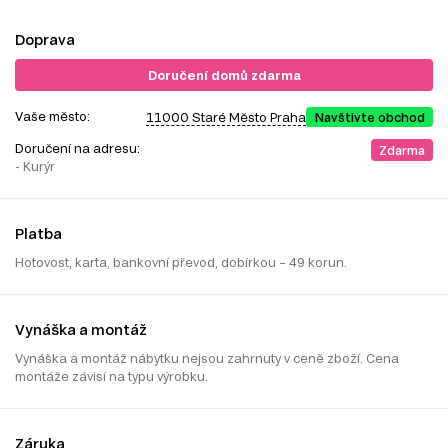
Doprava
Doručení domů zdarma
Vaše město:
11000 Staré Město Praha
Navštivte obchod
Doručení na adresu:
Zdarma
- Kurýr
Platba
Hotovost, karta, bankovní převod, dobírkou – 49 korun.
Vynáška a montáž
Vynáška a montáž nábytku nejsou zahrnuty v ceně zboží. Cena
montáže závisí na typu výrobku.
Záruka