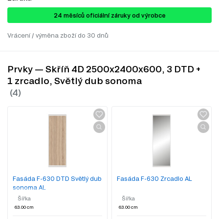
24 ​​​​měsíců oficiální záruky od výrobce
Vrácení / výměna zboží do 30 dnů
Prvky — Skříň 4D 2500x2400x600, 3 DTD +
1 zrcadlo, Světlý dub sonoma
Fasáda F-630 DTD Světlý dub
Fasáda F-630 Zrcadlo AL
sonoma AL
Šířka
Šířka
63.00 cm
63.00 cm