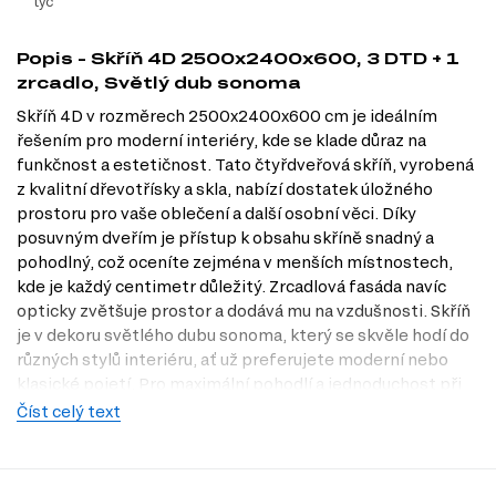
tyč
Popis - Skříň 4D 2500x2400x600, 3 DTD + 1
zrcadlo, Světlý dub sonoma
Skříň 4D v rozměrech 2500x2400x600 cm je ideálním
řešením pro moderní interiéry, kde se klade důraz na
funkčnost a estetičnost. Tato čtyřdveřová skříň, vyrobená
z kvalitní dřevotřísky a skla, nabízí dostatek úložného
prostoru pro vaše oblečení a další osobní věci. Díky
posuvným dveřím je přístup k obsahu skříně snadný a
pohodlný, což oceníte zejména v menších místnostech,
kde je každý centimetr důležitý. Zrcadlová fasáda navíc
opticky zvětšuje prostor a dodává mu na vzdušnosti. Skříň
je v dekoru světlého dubu sonoma, který se skvěle hodí do
různých stylů interiéru, ať už preferujete moderní nebo
klasické pojetí. Pro maximální pohodlí a jednoduchost při
výběru nábytku navštivte naši prodejnu v Praze nebo
Číst celý text
prozkoumejte naši nabídku na Dubok.cz.
Dostupné modifikace produktu