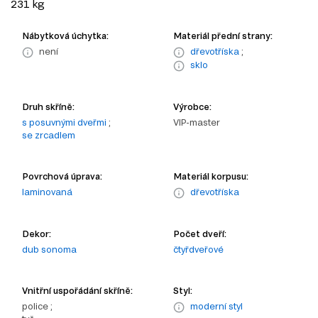
231 kg
Nábytková úchytka:
Materiál přední strany:
není
dřevotříska
;
sklo
Druh skříně:
Výrobce:
s posuvnými dveřmi
;
VIP-master
se zrcadlem
Povrchová úprava:
Materiál korpusu:
laminovaná
dřevotříska
Dekor:
Počet dveří:
dub sonoma
čtyřdveřové
Vnitřní uspořádání skříně:
Styl:
police ;
moderní styl