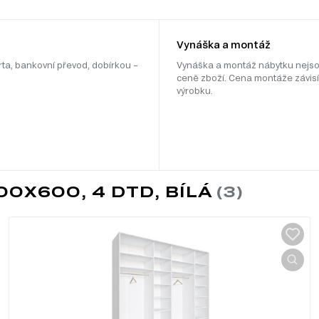
Vynáška a montáž
rta, bankovní převod, dobírkou –
Vynáška a montáž nábytku nejso
ceně zboží. Cena montáže závisí
výrobku.
0X600, 4 DTD, BÍLÁ