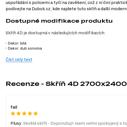
uspořádání s policemi a tyčí na zavěšení, což z ní činí prak
podívejte na Dubok.cz, kde najdete tuto skříň a další modern
Dostupné modifikace produktu
Skříň 4D je dostupná v následujících modifikacích:
Dekor: bílá
Dekor: dub sonoma
Charakteristiky, vlastnosti a výhod
Číst celý text
Velikost.
S šířkou 270 cm a výškou 240 cm poskytuje dostatek prostor
Posuvné dveře.
Díky posuvnému mechanismu šetříte místo a usnadňuj
Zrcadlové dveře.
Zrcadlové prvky nejen opticky zvětšují prostor, al
Recenze - Skříň 4D 2700x2400
Povrchová úprava.
Laminovaná dřevotříska je odolná vůči poškrábání 
Vnitřní uspořádání.
Skříň je vybavena policemi a tyčí na zavěšení, 
Moderní styl.
Elegantní design v bílé barvě se hodí do jakéhokoli in
fail
Informace o sestavě
Tento produkt je sestavou, která se skládá z následujících pr
Plusy:
Skvělá skříň - Doporučuji! Jsem velmi spokojený s to