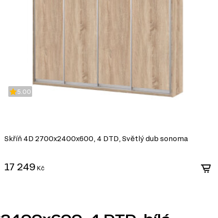
5.00
Skříň 4D 2700x2400x600, 4 DTD, Světlý dub sonoma
17 249
Kč