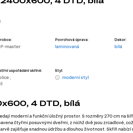
x2400x600, 4 DTD, bílá
m
robce:
Povrchová úprava:
Dekor:
IP-master
laminovaná
bílá
itřní uspořádání skříně:
Styl:
lice ;
moderní styl
yč
x600, 4 DTD, bílá
edají moderní a funkční úložný prostor. S rozměry 270 cm na šíř
ybavena čtyřmi posuvnými dveřmi, z nichž dvě jsou zrcadlové, což
arvě zajišťuje snadnou údržbu a dlouhou životnost. Skříň nabízí