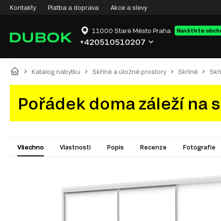
Kontakty
Platba a doprava
Akce a slevy
11000 Staré Město Praha
Navštivte obch
+420510510207
Katalog nábytku
Skříně a úložné prostory
Skříně
Skř
Pořádek doma záleží na s
Všechno
Vlastnosti
Popis
Recenze
Fotografie