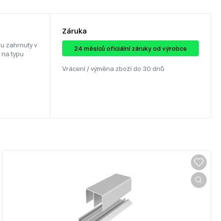
Záruka
u zahrnuty v
24 ​​​​měsíců oficiální záruky od výrobce
 na typu
Vrácení / výměna zboží do 30 dnů