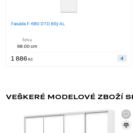
Fasáda F-680 DTD Bílý AL
Šířka
68.00 cm
1 886
Kč
VEŠKERÉ MODELOVÉ ZBOŽÍ S