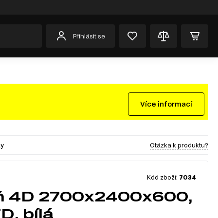
Přihlásit se
Více informací
Otázka k produktu?
ky
Kód zboží:
7034
íň 4D 2700x2400x600,
D, bílá