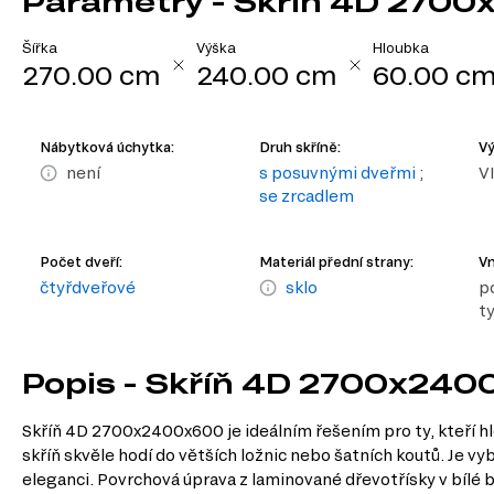
Parametry - Skříň 4D 2700
Šířka
Výška
Hloubka
270.00 cm
240.00 cm
60.00 c
Nábytková úchytka:
Druh skříně:
Vý
není
s posuvnými dveřmi
;
V
se zrcadlem
Počet dveří:
Materiál přední strany:
Vn
čtyřdveřové
sklo
po
t
Popis - Skříň 4D 2700x2400
Skříň 4D 2700x2400x600 je ideálním řešením pro ty, kteří hl
skříň skvěle hodí do větších ložnic nebo šatních koutů. Je v
eleganci. Povrchová úprava z laminované dřevotřísky v bílé b