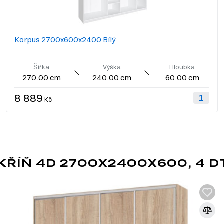
Korpus 2700x600x2400 Bílý
Šířka
Výška
Hloubka
270.00 cm
240.00 cm
60.00 cm
8 889
Kč
KŘÍŇ 4D 2700X2400X600, 4 D