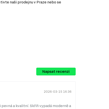
štivte naši prodejnu v Praze nebo se
jednotlivce s bohatým šatníkem.
Napsat recenzi
2026-03-15 16:36
i pevná a kvalitní. Skříň vypadá moderně a