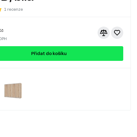
1 recenze
Kč
 DPH
Přidat do košíku