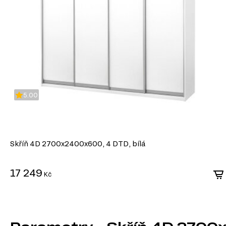
5.00
Skříň 4D 2700x2400x600, 4 DTD, bílá
17 249
Kč