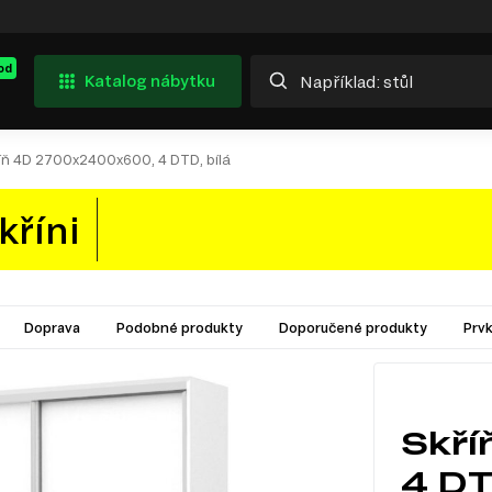
od
Katalog nábytku
íň 4D 2700x2400x600, 4 DTD, bílá
kříni
Doprava
Podobné produkty
Doporučené produkty
Prv
Skř
4 DT