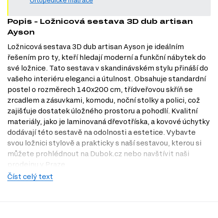
Popis - Ložnicová sestava 3D dub artisan
Ayson
Ložnicová sestava 3D dub artisan Ayson je ideálním
řešením pro ty, kteří hledají moderní a funkční nábytek do
své ložnice. Tato sestava v skandinávském stylu přináší do
vašeho interiéru eleganci a útulnost. Obsahuje standardní
postel o rozměrech 140x200 cm, třídveřovou skříň se
zrcadlem a zásuvkami, komodu, noční stolky a polici, což
zajišťuje dostatek úložného prostoru a pohodlí. Kvalitní
materiály, jako je laminovaná dřevotříska, a kovové úchytky
dodávají této sestavě na odolnosti a estetice. Vybavte
svou ložnici stylově a prakticky s naší sestavou, kterou si
můžete prohlédnout na Dubok.cz nebo navštívit naši
prodejnu v Praze.
Číst celý text
Charakteristiky, vlastnosti a výhody
Moderní design.
Sestava v skandinávském stylu přináší do vaší
ložnice nadčasovou eleganci.
Praktické uspořádání.
Třídveřová skříň, komoda a noční stolky