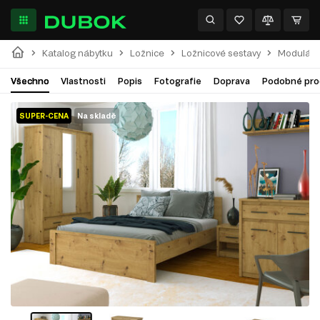
Katalog nábytku
Ložnice
Ložnicové sestavy
Modulárn
Všechno
Vlastnosti
Popis
Fotografie
Doprava
Podobné pro
SUPER-CENA
Na skladě