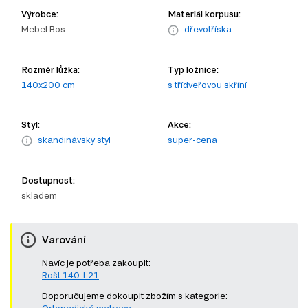
Výrobce:
Materiál korpusu:
Mebel Bos
dřevotříska
Rozměr lůžka:
Typ ložnice:
140x200 cm
s třídveřovou skříní
Styl:
Akce:
skandinávský styl
super-cena
Dostupnost:
skladem
Varování
Navíc je potřeba zakoupit:
Rošt 140-L21
Doporučujeme dokoupit zbožím s kategorie:
Ortopedické matrace