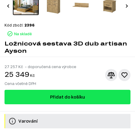
Kód zboží:
2396
Na skladě
Ložnicová sestava 3D dub artisan
Ayson
27 257
Kč – doporučená cena výrobce
25 349
Kč
Cena včetně DPH
Přidat do košíku
Varování