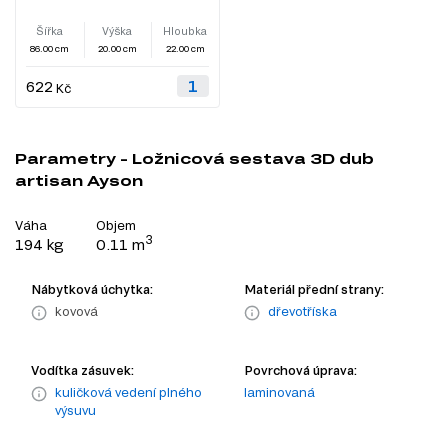
Šířka
Výška
Hloubka
86.00 cm
20.00 cm
22.00 cm
622
Kč
Parametry - Ložnicová sestava 3D dub
artisan Ayson
Váha
Objem
3
194 kg
0.11 m
Nábytková úchytka:
Materiál přední strany:
kovová
dřevotříska
Vodítka zásuvek:
Povrchová úprava:
kuličková vedení plného
laminovaná
výsuvu