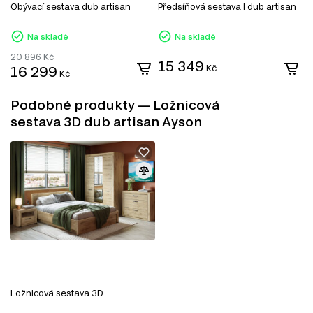
TV stolky
Obývací sestava dub artisan
Předsíňová sestava I dub artisan
K
Komody
Konferenční stolky
Na skladě
Na skladě
Jídelní stoly
Jednolůžkové postele
20 896
Kč
4
15 349
Manželské postele
16 299
Kč
3
Kč
Šatní panely do předsíně
Šatní skříň
Podobné produkty — Ložnicová
Úložný prostor
Noční stolky
sestava 3D dub artisan Ayson
Nástěnné police a skříňky
Zrcadla
Botníky do předsíně
Kancelářské stoly
Ložnicová sestava 3D