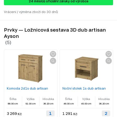
24 ​​​​měsíců oficiální záruky od výrobce
Vrácení / výměna zboží do 30 dnů
Prvky — Ložnicová sestava 3D dub artisan
Ayson
Komoda 2d1s dub artisan
Noční stolek 1s dub artisan
Šířka
Výška
Hloubka
Šířka
Výška
Hloubka
86.00 cm
91.00 cm
36.20 cm
46.00 cm
45.00 cm
36.20 cm
3 269
1 291
Kč
Kč