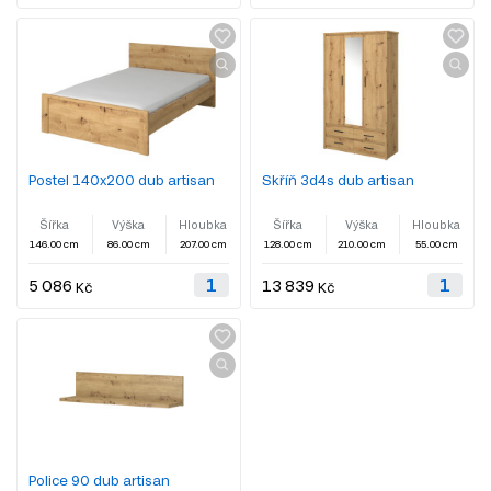
Postel 140x200 dub artisan
Skříň 3d4s dub artisan
Šířka
Výška
Hloubka
Šířka
Výška
Hloubka
146.00 cm
86.00 cm
207.00 cm
128.00 cm
210.00 cm
55.00 cm
5 086
13 839
Kč
Kč
Police 90 dub artisan