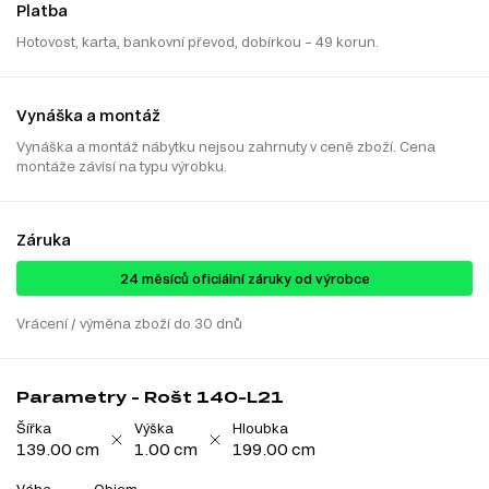
Platba
Hotovost, karta, bankovní převod, dobírkou – 49 korun.
Vynáška a montáž
Vynáška a montáž nábytku nejsou zahrnuty v ceně zboží. Cena
montáže závisí na typu výrobku.
Záruka
24 ​​​​měsíců oficiální záruky od výrobce
Vrácení / výměna zboží do 30 dnů
Parametry - Rošt 140-L21
Šířka
Výška
Hloubka
139.00 cm
1.00 cm
199.00 cm