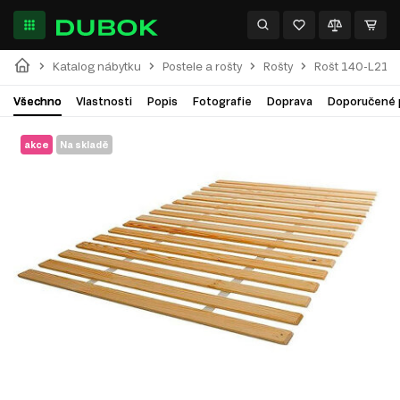
Katalog nábytku
Postele a rošty
Rošty
Rošt 140-L21
Všechno
Vlastnosti
Popis
Fotografie
Doprava
Doporučené 
akce
Na skladě