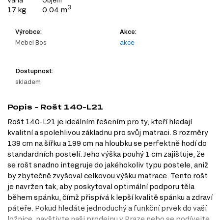
Váha
Objem
3
17 kg
0.04 m
Výrobce:
Akce:
Mebel Bos
akce
Dostupnost:
skladem
Popis - Rošt 140-L21
Rošt 140-L21 je ideálním řešením pro ty, kteří hledají
kvalitní a spolehlivou základnu pro svůj matraci. S rozměry
139 cm na šířku a 199 cm na hloubku se perfektně hodí do
standardních postelí. Jeho výška pouhý 1 cm zajišťuje, že
se rošt snadno integruje do jakéhokoliv typu postele, aniž
by zbytečně zvyšoval celkovou výšku matrace. Tento rošt
je navržen tak, aby poskytoval optimální podporu těla
během spánku, čímž přispívá k lepší kvalitě spánku a zdraví
páteře. Pokud hledáte jednoduchý a funkční prvek do vaší
ložnice, navštivte naši prodejnu v Praze nebo se podívejte