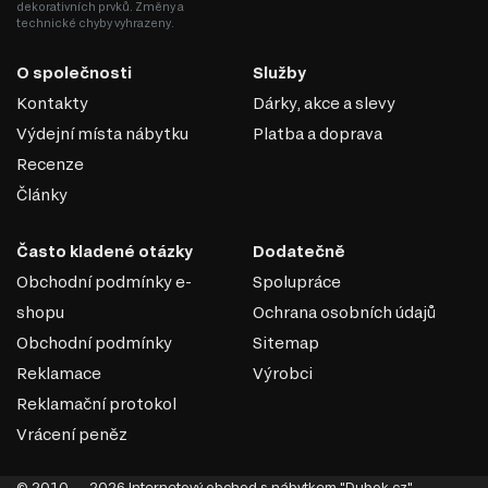
dekorativních prvků. Změny a
technické chyby vyhrazeny.
O společnosti
Služby
Kontakty
Dárky, akce a slevy
Výdejní místa nábytku
Platba a doprava
Recenze
Články
Často kladené otázky
Dodatečně
Obchodní podmínky e-
Spolupráce
shopu
Ochrana osobních údajů
Obchodní podmínky
Sitemap
Reklamace
Výrobci
Reklamační protokol
Vrácení peněz
© 2010 — 2026 Internetový obchod s nábytkem "Dubok.cz".