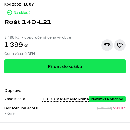
Kód zboží:
1007
Na skladě
Rošt 140-L21
2 498
Kč – doporučená cena výrobce
1 399
Kč
Cena včetně DPH
Přidat do košíku
Doprava
Vaše město:
11000 Staré Město Praha
Navštivte obchod
Doručení na adresu:
(509 Kč)
299 Kč
- Kurýr